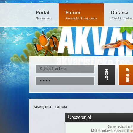
Portal
Forum
Obrasci
Naslovnica
Akvarij.NET zajednica
Pošaljite mali o
Akvarij NET - FORUM
Upozorenje!
Samo registrirani k
Molimo prijavite se ispod ili
re