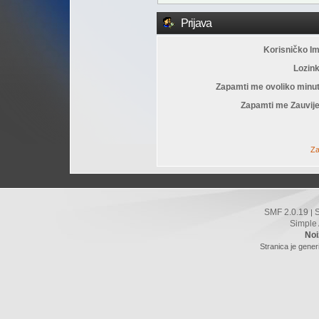
Prijava
Korisničko I
Lozin
Zapamti me ovoliko minu
Zapamti me Zauvije
Za
SMF 2.0.19
|
Simple
Noi
Stranica je gener