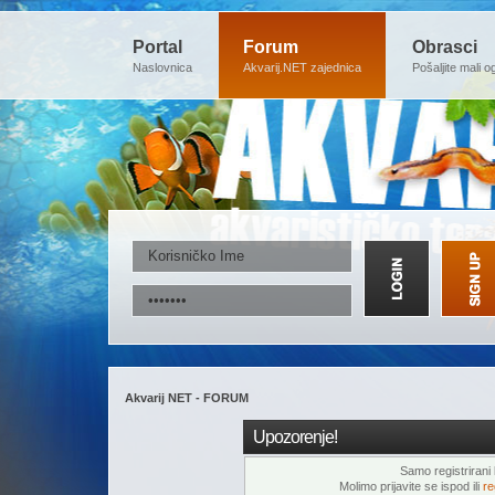
Portal
Forum
Obrasci
Naslovnica
Akvarij.NET zajednica
Pošaljite mali o
Akvarij NET - FORUM
Upozorenje!
Samo registrirani k
Molimo prijavite se ispod ili
re