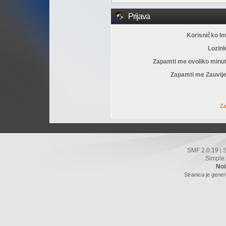
Prijava
Korisničko I
Lozin
Zapamti me ovoliko minu
Zapamti me Zauvije
Za
SMF 2.0.19
|
Simple
Noi
Stranica je gener