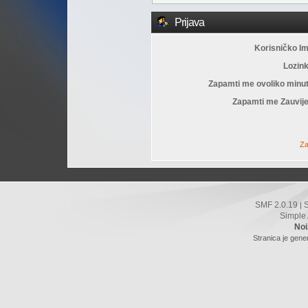
Prijava
Korisničko I
Lozin
Zapamti me ovoliko minu
Zapamti me Zauvije
Za
SMF 2.0.19
|
Simple
Noi
Stranica je gene