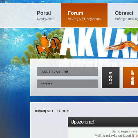
Portal
Forum
Obrasci
Naslovnica
Akvarij.NET zajednica
Pošaljite mali o
Akvarij NET - FORUM
Upozorenje!
Samo registrirani k
Molimo prijavite se ispod ili
re