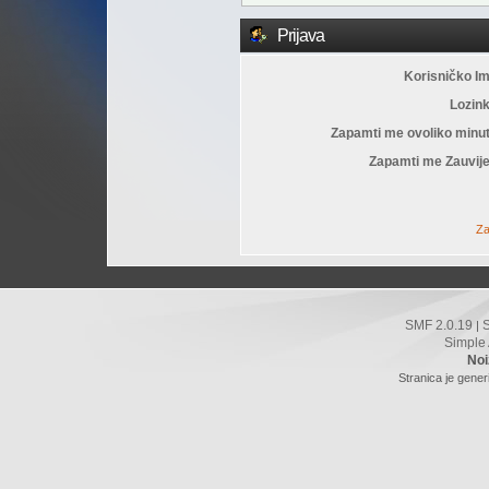
Prijava
Korisničko I
Lozin
Zapamti me ovoliko minu
Zapamti me Zauvije
Za
SMF 2.0.19
|
Simple
Noi
Stranica je gener