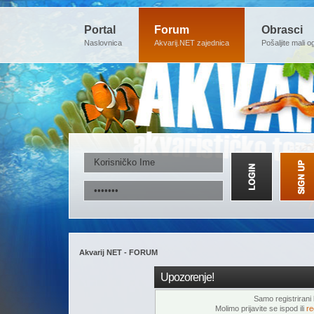
Portal
Forum
Obrasci
Naslovnica
Akvarij.NET zajednica
Pošaljite mali o
Akvarij NET - FORUM
Upozorenje!
Samo registrirani k
Molimo prijavite se ispod ili
re