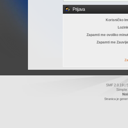
Prijava
Korisničko I
Lozin
Zapamti me ovoliko minu
Zapamti me Zauvije
Za
SMF 2.0.19
|
Simple
Noi
Stranica je gener