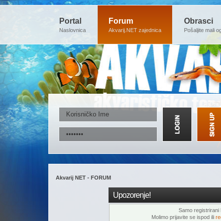
Portal
Forum
Obrasci
Naslovnica
Akvarij.NET zajednica
Pošaljite mali o
Akvarij NET - FORUM
Upozorenje!
Samo registrirani k
Molimo prijavite se ispod ili
re