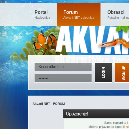
Portal
Forum
Obrasci
Naslovnica
Akvarij.NET zajednica
Pošaljite mali o
Akvarij NET - FORUM
Upozorenje!
Samo registrirani k
Molimo prijavite se ispod ili
re