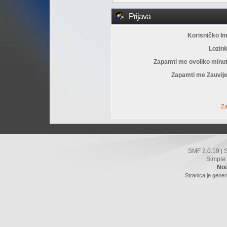
Prijava
Korisničko I
Lozin
Zapamti me ovoliko minu
Zapamti me Zauvije
Za
SMF 2.0.19
|
Simple
Noi
Stranica je gener