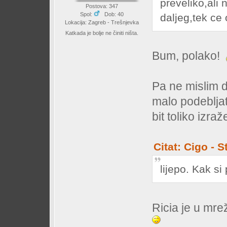
preveliko,ali
Postova: 347
Spol:
Dob: 40
daljeg,tek ce
Lokacija: Zagreb - Trešnjevka
Katkada je bolje ne činiti ništa.
Bum, polako!
Pa ne mislim d
malo podebljat
bit toliko izra
Citat: Cigo - 
lijepo. Kak si 
Ricia je u mre