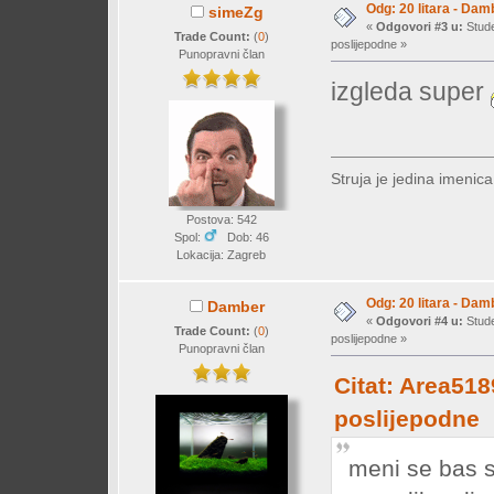
Odg: 20 litara - Dam
simeZg
«
Odgovori #3 u:
Stude
Trade Count:
(
0
)
poslijepodne »
Punopravni član
izgleda super
Struja je jedina imenic
Postova: 542
Spol:
Dob: 46
Lokacija: Zagreb
Odg: 20 litara - Dam
Damber
«
Odgovori #4 u:
Stude
Trade Count:
(
0
)
poslijepodne »
Punopravni član
Citat: Area518
poslijepodne
meni se bas 