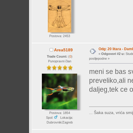
Postova: 2453
Odg: 20 litara - Dam
Area5189
«
Odgovori #2 u:
Stude
Trade Count:
(
0
)
poslijepodne »
Punopravni član
meni se bas s
preveliko,ali 
daljeg,tek ce 
... Šaka suza, vrića smij
Postova: 1854
Spol:
Lokacija:
Dubrovnik/Zagreb