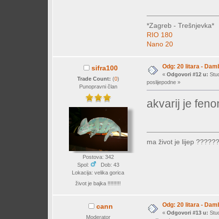
*Zagreb - Trešnjevka*
RIO 180
Nano 20
Odg: 20 litara - Dam
sifra100
«
Odgovori #12 u:
Stud
Trade Count:
(
0
)
poslijepodne »
Punopravni član
akvarij je fe
ma život je lijep ?????
Postova: 342
Spol:
Dob: 43
Lokacija: velika gorica
život je bajka !!!!!!!!!
Odg: 20 litara - Dam
cann
«
Odgovori #13 u:
Stud
Moderator