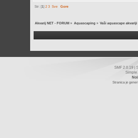
Str: [
1
]
2
3
Sve
Gore
Akvarij NET - FORUM
»
Aquascaping
»
Vaši aquascape akvariji
SMF 2.0.19
|
Simple
Noi
Stranica je gener