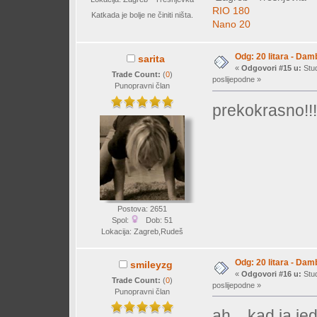
RIO 180
Katkada je bolje ne činiti ništa.
Nano 20
Odg: 20 litara - Dam
sarita
«
Odgovori #15 u:
Stud
Trade Count:
(
0
)
poslijepodne »
Punopravni član
prekokrasno!!!
Postova: 2651
Spol:
Dob: 51
Lokacija: Zagreb,Rudeš
Odg: 20 litara - Dam
smileyzg
«
Odgovori #16 u:
Stud
Trade Count:
(
0
)
poslijepodne »
Punopravni član
ah... kad ja je