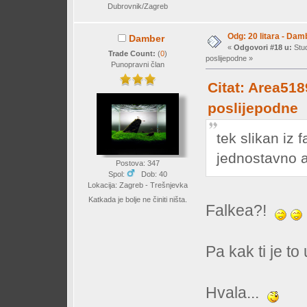
Dubrovnik/Zagreb
Odg: 20 litara - Dam
Damber
«
Odgovori #18 u:
Stud
Trade Count:
(
0
)
poslijepodne »
Punopravni član
Citat: Area518
poslijepodne
tek slikan iz 
jednostavno a
Postova: 347
Spol:
Dob: 40
Lokacija: Zagreb - Trešnjevka
Katkada je bolje ne činiti ništa.
Falkea?!
Pa kak ti je t
Hvala...