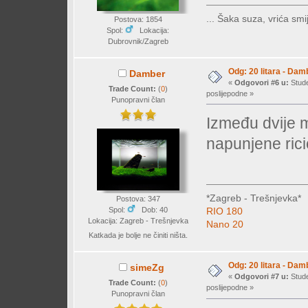
... Šaka suza, vrića smij
Postova: 1854
Spol:
Lokacija:
Dubrovnik/Zagreb
Odg: 20 litara - Dam
Damber
«
Odgovori #6 u:
Stude
Trade Count:
(
0
)
poslijepodne »
Punopravni član
Između dvije 
napunjene ric
*Zagreb - Trešnjevka*
Postova: 347
Spol:
Dob: 40
RIO 180
Lokacija: Zagreb - Trešnjevka
Nano 20
Katkada je bolje ne činiti ništa.
Odg: 20 litara - Dam
simeZg
«
Odgovori #7 u:
Stude
Trade Count:
(
0
)
poslijepodne »
Punopravni član