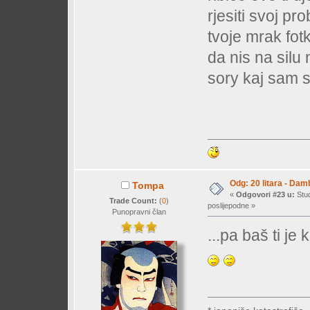
rjesiti svoj pr
tvoje mrak fotk
da nis na silu
sory kaj sam 
Odg: 20 litara - Dam
Tompa
«
Odgovori #23 u:
Stud
Trade Count:
(
0
)
poslijepodne »
Punopravni član
...pa baš ti je