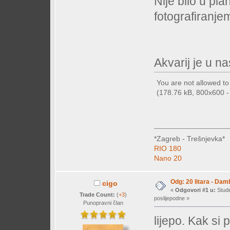
Nije bilo u pla
fotografiranje
Akvarij je u na
You are not allowed t
(178.76 kB, 800x600 - 
*Zagreb - Trešnjevka*
RIO 180
Nano 20
Odg: 20 litara - Dam
cigo
«
Odgovori #1 u:
Stude
Trade Count:
(
+3
)
poslijepodne »
Punopravni član
lijepo. Kak si 