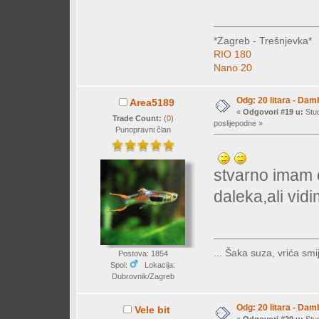
*Zagreb - Trešnjevka*
RIO 180
Nano 20
Odg: 20 litara - Dam
Area5189
«
Odgovori #19 u:
Stud
Trade Count:
(
0
)
poslijepodne »
Punopravni član
stvarno imam 
daleka,ali vidi
... Šaka suza, vrića smij
Postova: 1854
Spol:
Lokacija:
Dubrovnik/Zagreb
Odg: 20 litara - Dam
Vele bit