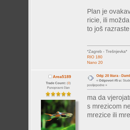
Plan je ovakav.
ricie, ili možd
to još razraste
*Zagreb - Trešnjevka*
RIO 180
Nano 20
Odg: 20 litara - Dam
Area5189
«
Odgovori #5 u:
Stude
Trade Count:
(
0
)
poslijepodne »
Punopravni član
ma da vjerojatn
s mrezicom ne i
mrezice ili mr