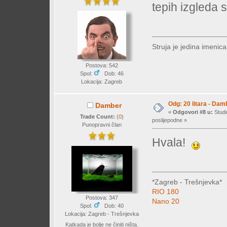
tepih izgleda
Struja je jedina imenic
Postova: 542
Spol:
Dob: 46
Lokacija: Zagreb
Odg: 20 litara - Dam
Damber
«
Odgovori #8 u:
Stude
Trade Count:
(
0
)
poslijepodne »
Punopravni član
Hvala!
*Zagreb - Trešnjevka*
RIO 180
Postova: 347
Nano 20
Spol:
Dob: 40
Lokacija: Zagreb - Trešnjevka
Katkada je bolje ne činiti ništa.