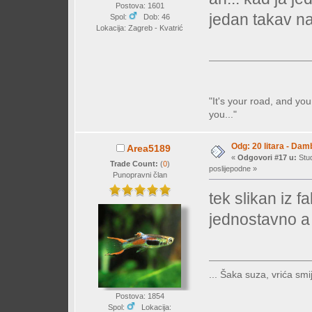
Postova: 1601
jedan takav na
Spol:
Dob: 46
Lokacija: Zagreb - Kvatrić
"It's your road, and you
you..."
Odg: 20 litara - Dam
Area5189
«
Odgovori #17 u:
Stud
Trade Count:
(
0
)
poslijepodne »
Punopravni član
tek slikan iz 
jednostavno a 
... Šaka suza, vrića smij
Postova: 1854
Spol:
Lokacija: