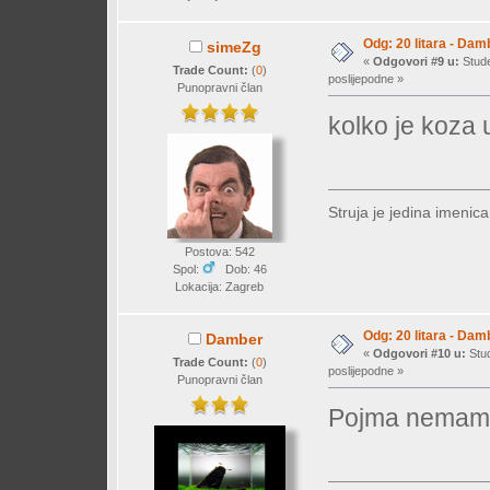
Odg: 20 litara - Dam
simeZg
«
Odgovori #9 u:
Stude
Trade Count:
(
0
)
poslijepodne »
Punopravni član
kolko je koza 
Struja je jedina imenic
Postova: 542
Spol:
Dob: 46
Lokacija: Zagreb
Odg: 20 litara - Dam
Damber
«
Odgovori #10 u:
Stud
Trade Count:
(
0
)
poslijepodne »
Punopravni član
Pojma nemam! 