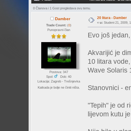
0 Članova i 1 Gost pregledava ovu temu.
20 litara - Damber
Damber
«
u:
Studeni 21, 2009, 1
Trade Count:
(
0
)
Punopravni član
Evo još jedan,
Akvarijić je d
10 litara vode,
Wave Solaris
Postova: 347
Spol:
Dob: 40
Lokacija: Zagreb - Trešnjevka
Stanovnici - en
Katkada je bolje ne činiti ništa.
"Tepih" je od r
lijevom kutu j