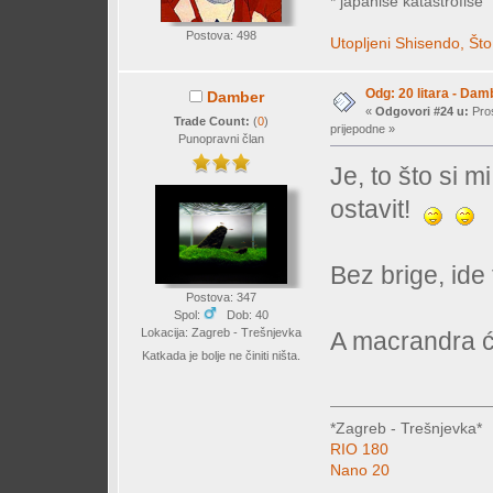
* japaniše katastrofiše
Postova: 498
Utopljeni Shisendo,
Što
Odg: 20 litara - Dam
Damber
«
Odgovori #24 u:
Pros
Trade Count:
(
0
)
prijepodne »
Punopravni član
Je, to što si m
ostavit!
Bez brige, ide
Postova: 347
Spol:
Dob: 40
Lokacija: Zagreb - Trešnjevka
A macrandra će
Katkada je bolje ne činiti ništa.
*Zagreb - Trešnjevka*
RIO 180
Nano 20