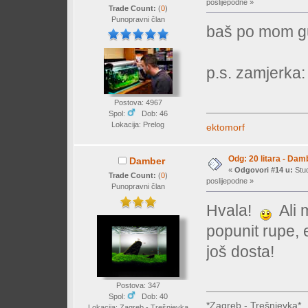
poslijepodne »
Trade Count:
(
0
)
Punopravni član
baš po mom g
p.s. zamjerka: 
Postova: 4967
Spol:
Dob: 46
Lokacija: Prelog
ektomorf
Odg: 20 litara - Dam
Damber
«
Odgovori #14 u:
Stud
Trade Count:
(
0
)
poslijepodne »
Punopravni član
Hvala!
Ali m
popunit rupe, 
još dosta!
Postova: 347
Spol:
Dob: 40
*Zagreb - Trešnjevka*
Lokacija: Zagreb - Trešnjevka