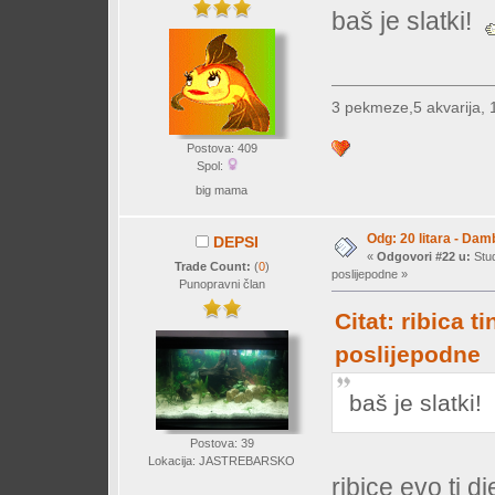
baš je slatki!
3 pekmeze,5 akvarija, 
Postova: 409
Spol:
big mama
Odg: 20 litara - Dam
DEPSI
«
Odgovori #22 u:
Stud
Trade Count:
(
0
)
poslijepodne »
Punopravni član
Citat: ribica t
poslijepodne
baš je slatki
Postova: 39
Lokacija: JASTREBARSKO
ribice evo ti dj