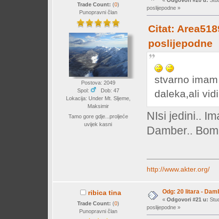
«
Odgovori #20 u:
Stud
Trade Count:
(
0
)
poslijepodne »
Punopravni član
Citat: Area518
poslijepodne
stvarno imam
Postova: 2049
Spol:
Dob: 47
daleka,ali vid
Lokacija: Under Mt. Sljeme,
Maksimir
NIsi jedini.. I
Tamo gore gdje...proljeće
uvijek kasni
Damber.. Bomb
http://www.akter.org/
Odg: 20 litara - Dam
ribica tina
«
Odgovori #21 u:
Stud
Trade Count:
(
0
)
poslijepodne »
Punopravni član