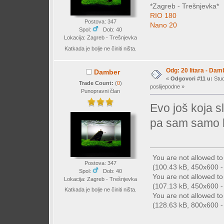
*Zagreb - Trešnjevka*
RIO 180
Postova: 347
Nano 20
Spol:
Dob: 40
Lokacija: Zagreb - Trešnjevka
Katkada je bolje ne činiti ništa.
Odg: 20 litara - Dam
Damber
«
Odgovori #11 u:
Stud
Trade Count:
(
0
)
poslijepodne »
Punopravni član
Evo još koja sl
pa sam samo br
You are not allowed t
Postova: 347
(100.43 kB, 450x600 - 
Spol:
Dob: 40
You are not allowed t
Lokacija: Zagreb - Trešnjevka
(107.13 kB, 450x600 - 
Katkada je bolje ne činiti ništa.
You are not allowed t
(128.63 kB, 800x600 - 