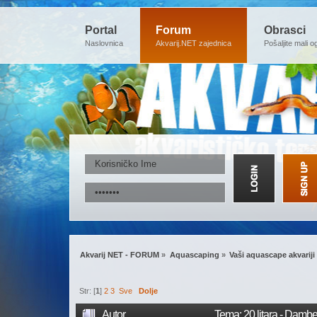
Portal
Forum
Obrasci
Naslovnica
Akvarij.NET zajednica
Pošaljite mali o
Akvarij NET - FORUM
»
Aquascaping
»
Vaši aquascape akvariji
Str: [
1
]
2
3
Sve
Dolje
Autor
Tema: 20 litara - Damb