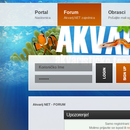
Portal
Forum
Obrasci
Naslovnica
Akvarij.NET zajednica
Pošaljite mali o
Akvarij NET - FORUM
Upozorenje!
Samo registrirani k
Molimo prijavite se ispod ili
re