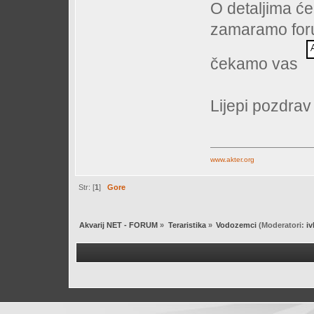
O detaljima će
zamaramo forum
čekamo vas
Lijepi pozdra
www.akter.org
Str: [
1
]
Gore
Akvarij NET - FORUM
»
Teraristika
»
Vodozemci
(Moderatori:
i