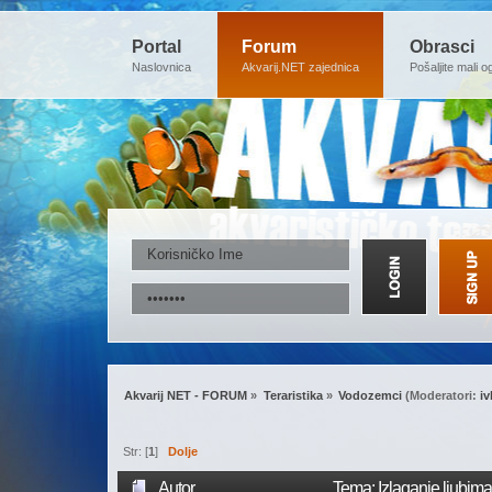
Portal
Forum
Obrasci
Naslovnica
Akvarij.NET zajednica
Pošaljite mali o
Akvarij NET - FORUM
»
Teraristika
»
Vodozemci
(Moderatori:
i
Str: [
1
]
Dolje
Autor
Tema: Izlaganje ljubima