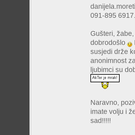
danijela.more
091-895 6917
Gušteri, žabe,
dobrodošlo
susjedi drže k
anonimnost zaj
ljubimci su do
Naravno, poziv
imate volju i ž
sad!!!!!