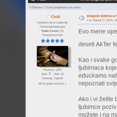
0 Članova i 1 Gost pregledava ovu temu.
Izlaganje ljubimaca 
Chilii
«
u:
Srpanj 17, 2014, 13
Urednica terra redakcije
Forum Administrator
Evo mene opet!
Trade Count:
(
0
)
Punopravni član
deseti AkTer 
Kao i svake god
ljubimaca koje
Postova: 1281
educiramo naš
Spol:
Dob: 44
Lokacija: Zagreb
nepoznati svije
AkTer jedna od šest :)
Ako i vi želite 
ljubimce poziv
možete i na ma