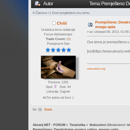
Autor
Tema: Premješteno: De
0 Članova i 1 Gost pregledava ovu temu.
Premješteno: Dendro
Chilii
mnogo upita
Urednica terra redakcije
«
u:
Listopad 08, 2013, 01:09:
Forum Administrator
Trade Count:
(
0
)
Ova tema je premještena 
Punopravni član
[iurl]https://www.akvarij.ne
www.akter.org
Postova: 1281
Spol:
Dob: 44
Lokacija: Zagreb
AkTer jedna od šest :)
Str: [
1
]
Gore
Akvarij NET - FORUM
»
Teraristika
»
Vodozemci
(Moderatori:
i
Premješteno: Dendrobates auratus zabice, mnogo upita