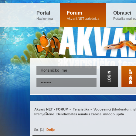
Portal
Forum
Obrasci
Naslovnica
Akvarij.NET zajednica
Pošaljite mali o
Akvarij NET - FORUM
»
Teraristika
»
Vodozemci
(Moderatori:
i
Premješteno: Dendrobates auratus zabice, mnogo upita
Str: [
1
]
Dolje