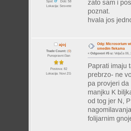
zato sam i post
Spol:
Dob: 58
Lokacija: Sesvete
poznat.
hvala jos jed
Odg: Microsorium wi
ajoj
smedim flekama
Trade Count:
(
0
)
«
Odgovori #5 u:
Veljača 06, 
Punopravni član
Paprati imaju 
Postova: 82
prebrzo- ne vol
Lokacija: Novi ZG
pa provjeri da
manjku K biljk
od tog jer N, P
nagomilavanja
folijarnim gno