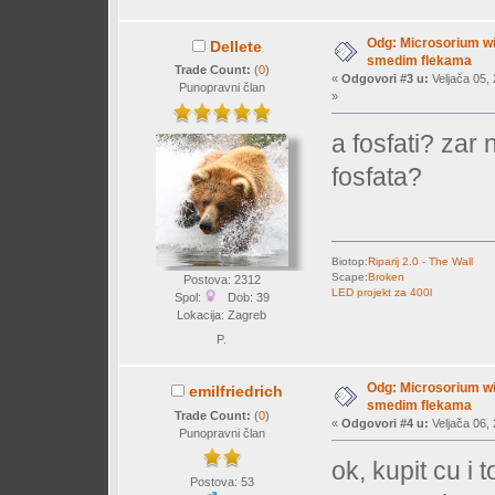
Odg: Microsorium wi
Dellete
smedim flekama
Trade Count:
(
0
)
«
Odgovori #3 u:
Veljača 05, 
Punopravni član
»
a fosfati? zar
fosfata?
Biotop:
Riparij 2.0 - The Wall
Scape:
Broken
Postova: 2312
LED projekt za 400l
Spol:
Dob: 39
Lokacija: Zagreb
P.
Odg: Microsorium wi
emilfriedrich
smedim flekama
Trade Count:
(
0
)
«
Odgovori #4 u:
Veljača 06, 
Punopravni član
ok, kupit cu i t
Postova: 53