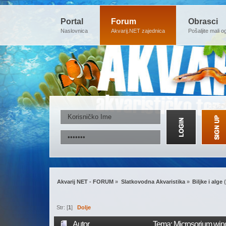
Portal
Forum
Obrasci
Naslovnica
Akvarij.NET zajednica
Pošaljite mali o
Akvarij NET - FORUM
»
Slatkovodna Akvaristika
»
Biljke i alge
(
Str: [
1
]
Dolje
Autor
Tema: Microsorium wind