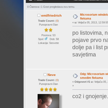
0 Članova i 1 Gost pregledava ovu temu.
Microsorium windel
emilfriedrich
flekama
Trade Count:
(
0
)
«
u:
Veljača 05, 2013, 12:59:5
Punopravni član
po listovima, 
Postova: 53
pojave prvo na
Spol:
Dob: 58
Lokacija: Sesvete
dolje pa i list
savjetima
Odg: Microsorium wi
Neve
smedim flekama
Trade Count:
(
0
)
«
Odgovori #1 u:
Veljača 05, 
Punopravni član
»
co2 i gnojenje.