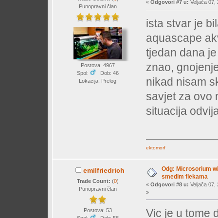
«
Odgovori #7 u:
Veljača 07, 
Punopravni član
ista stvar je 
aquascape akvar
tjedan dana je
znao, gnojenje 
Postova: 4967
Spol:
Dob: 46
nikad nisam 
Lokacija: Prelog
savjet za ovo
situacija odvija
ektomorf
Odg: Microsorium wi
emilfriedrich
smedim flekama
Trade Count:
(
0
)
«
Odgovori #8 u:
Veljača 07, 
Punopravni član
»
Vic je u tome 
Postova: 53