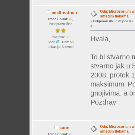
Odg: Microsorium wi
emilfriedrich
smedim flekama
Trade Count:
(
0
)
«
Odgovori #6 u:
Veljača 06, 
Punopravni član
»
Hvala,
Postova: 53
Spol:
Dob: 58
Lokacija: Sesvete
To bi stvarno m
stvarno jak u 
2008, protok 
maksimum. Pok
gnojivima, a o
Pozdrav
Odg: Microsorium wi
cann
smedim flekama
Trade Count:
(
0
)