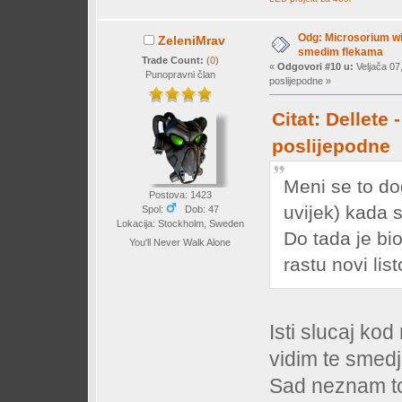
Odg: Microsorium wi
ZeleniMrav
smedim flekama
Trade Count:
(
0
)
«
Odgovori #10 u:
Veljača 07
Punopravni član
poslijepodne »
Citat: Dellete 
poslijepodne
Meni se to do
Postova: 1423
uvijek) kada s
Spol:
Dob: 47
Lokacija: Stockholm, Sweden
Do tada je bio
You'll Never Walk Alone
rastu novi lis
Isti slucaj kod
vidim te smedj
Sad neznam toc