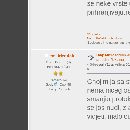
se neke vrste
prihranjivaju,r
20l vanila
North: Unfinished business
“Look deep into nature, and the
Odg: Microsorium wi
emilfriedrich
smedim flekama
Trade Count:
(
0
)
«
Odgovori #11 u:
Veljača 08,
Punopravni član
»
Gnojim ja sa s
Postova: 53
Spol:
Dob: 58
nema niceg osi
Lokacija: Sesvete
smanjio protok,
se jos nudi, z
vidjeti, malo 