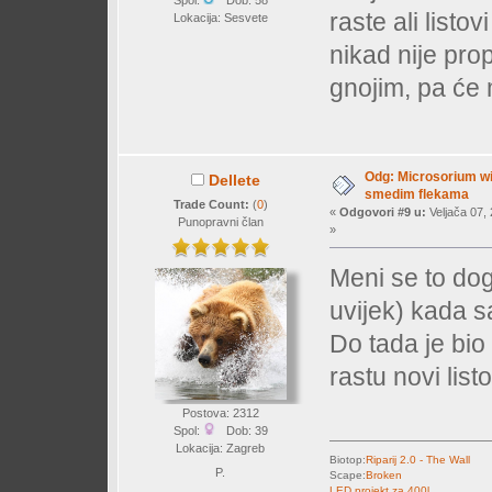
Spol:
Dob: 58
raste ali list
Lokacija: Sesvete
nikad nije pro
gnojim, pa će 
Odg: Microsorium wi
Dellete
smedim flekama
Trade Count:
(
0
)
«
Odgovori #9 u:
Veljača 07, 
Punopravni član
»
Meni se to do
uvijek) kada sa
Do tada je bio 
rastu novi lis
Postova: 2312
Spol:
Dob: 39
Lokacija: Zagreb
Biotop:
Riparij 2.0 - The Wall
P.
Scape:
Broken
LED projekt za 400l