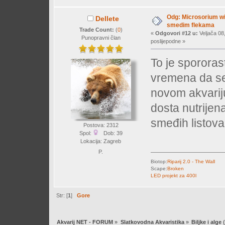
Odg: Microsorium wi
Dellete
smedim flekama
Trade Count:
(
0
)
«
Odgovori #12 u:
Veljača 08
Punopravni član
poslijepodne »
To je spororas
vremena da se 
novom akvarij
dosta nutrijen
smeđih listova
Postova: 2312
Spol:
Dob: 39
Lokacija: Zagreb
P.
Biotop:
Riparij 2.0 - The Wall
Scape:
Broken
LED projekt za 400l
Str: [
1
]
Gore
Akvarij NET - FORUM
»
Slatkovodna Akvaristika
»
Biljke i alge
(