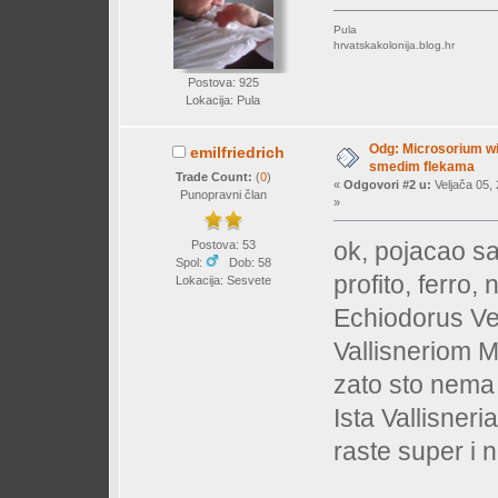
Pula
hrvatskakolonija.blog.hr
Postova: 925
Lokacija: Pula
Odg: Microsorium wi
emilfriedrich
smedim flekama
Trade Count:
(
0
)
«
Odgovori #2 u:
Veljača 05, 
Punopravni član
»
ok, pojacao s
Postova: 53
Spol:
Dob: 58
profito, ferro,
Lokacija: Sesvete
Echiodorus Ves
Vallisneriom 
zato sto nema 
Ista Vallisner
raste super i