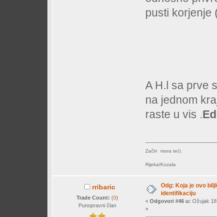
pusti korjenje 
A H.l sa prve 
na jednom kraj
raste u vis .
Ed
Začin mora teći.
Rijeka/Kozala
Odg: Koja je ovo bil
rribaric
identifikaciju
Trade Count:
(
0
)
«
Odgovori #46 u:
Ožujak 18,
Punopravni član
»