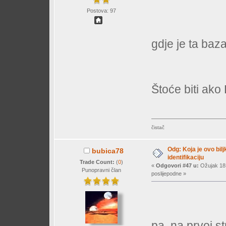
Postova: 97
gdje je ta baza
Štoće biti ako
čistač
Odg: Koja je ovo bil
bubica78
identifikaciju
Trade Count:
(
0
)
«
Odgovori #47 u:
Ožujak 18,
Punopravni član
poslijepodne »
pa, na prvoj st