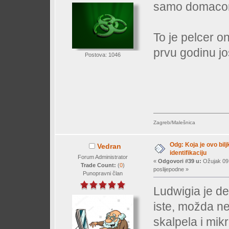
samo domaco
To je pelcer o
prvu godinu jo
Postova: 1046
Zagreb/Malešnica
Odg: Koja je ovo bil
Vedran
identifikaciju
Forum Administrator
«
Odgovori #39 u:
Ožujak 09,
Trade Count:
(
0
)
poslijepodne »
Punopravni član
Ludwigia je defi
iste, možda ne
skalpela i mi