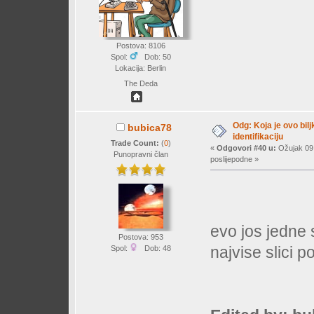
Postova: 8106
Spol:
Dob: 50
Lokacija: Berlin
The Deda
Odg: Koja je ovo bil
bubica78
identifikaciju
Trade Count:
(
0
)
«
Odgovori #40 u:
Ožujak 09,
Punopravni član
poslijepodne »
evo jos jedne s
Postova: 953
najvise slici p
Spol:
Dob: 48