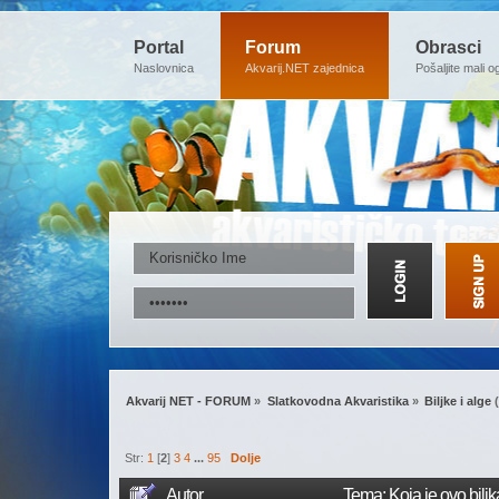
Portal
Forum
Obrasci
Naslovnica
Akvarij.NET zajednica
Pošaljite mali o
Akvarij NET - FORUM
»
Slatkovodna Akvaristika
»
Biljke i alge
(
Str:
1
[
2
]
3
4
...
95
Dolje
Autor
Tema: Koja je ovo bilj