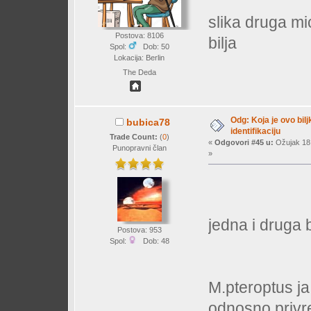
slika druga mi
Postova: 8106
bilja
Spol:
Dob: 50
Lokacija: Berlin
The Deda
Odg: Koja je ovo bil
bubica78
identifikaciju
Trade Count:
(
0
)
«
Odgovori #45 u:
Ožujak 18,
Punopravni član
»
jedna i druga 
Postova: 953
Spol:
Dob: 48
M.pteroptus ja
odnosno privre