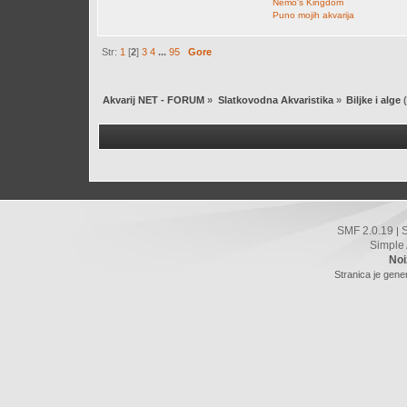
Nemo's Kingdom
Puno mojih akvarija
Str:
1
[
2
]
3
4
...
95
Gore
Akvarij NET - FORUM
»
Slatkovodna Akvaristika
»
Biljke i alge
(
SMF 2.0.19
|
Simple
Noi
Stranica je gene