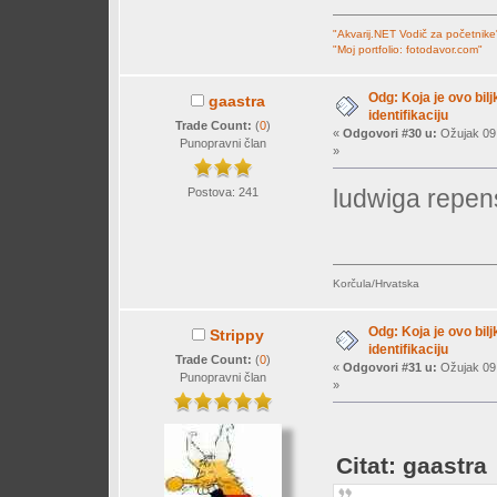
"Akvarij.NET Vodič za početnike
"Moj portfolio: fotodavor.com"
Odg: Koja je ovo bil
gaastra
identifikaciju
Trade Count:
(
0
)
«
Odgovori #30 u:
Ožujak 09,
Punopravni član
»
ludwiga repen
Postova: 241
Korčula/Hrvatska
Odg: Koja je ovo bil
Strippy
identifikaciju
Trade Count:
(
0
)
«
Odgovori #31 u:
Ožujak 09,
Punopravni član
»
Citat: gaastra