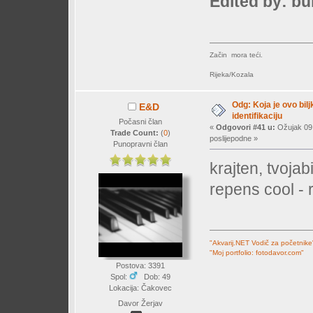
Edited by: b
Začin mora teći.
Rijeka/Kozala
Odg: Koja je ovo bil
E&D
identifikaciju
Počasni član
«
Odgovori #41 u:
Ožujak 09,
Trade Count:
(
0
)
poslijepodne »
Punopravni član
krajten, tvojab
repens cool - 
"Akvarij.NET Vodič za početnike
"Moj portfolio: fotodavor.com"
Postova: 3391
Spol:
Dob: 49
Lokacija: Čakovec
Davor Žerjav