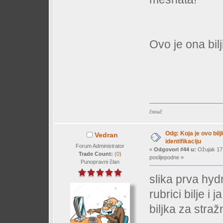
Ovo je ona bilj
čistač
Odg: Koja je ovo bil
Vedran
identifikaciju
Forum Administrator
«
Odgovori #44 u:
Ožujak 17,
Trade Count:
(
0
)
poslijepodne »
Punopravni član
slika prva hyd
rubrici bilje i 
biljka za straž