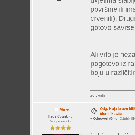
uvjetima slabij
površine ili im
crveniti). Drug
gotovo savrsen
Ali vrlo je nez
pogotovo iz raz
boju u različit
ZG,Vrapče
Odg: Koja je ovo bil
Maro
identifikaciju
Trade Count:
(
0
)
«
Odgovori #34 u:
Ožujak 09,
Punopravni član
»