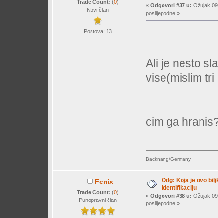
Trade Count:
(
0
)
«
Odgovori #37 u:
Ožujak 09,
Novi član
poslijepodne »
Postova: 13
Ali je nesto s
vise(mislim tri 
cim ga hranis
Backnang/Germany
Odg: Koja je ovo bil
Fenix
identifikaciju
Trade Count:
(
0
)
«
Odgovori #38 u:
Ožujak 09,
Punopravni član
poslijepodne »