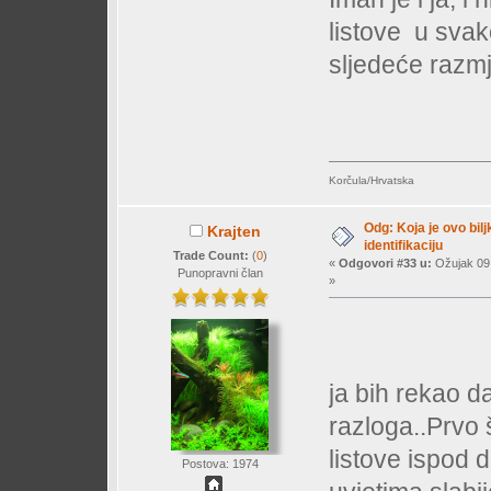
listove
u svako
sljedeće razm
Korčula/Hrvatska
Odg: Koja je ovo bil
Krajten
identifikaciju
Trade Count:
(
0
)
«
Odgovori #33 u:
Ožujak 09,
Punopravni član
»
ja bih rekao d
razloga..Prvo 
listove ispod 
Postova: 1974