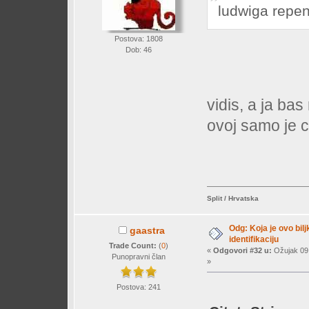
ludwiga repe
Postova: 1808
Dob: 46
vidis, a ja bas
ovoj samo je c
Split / Hrvatska
Odg: Koja je ovo bil
gaastra
identifikaciju
Trade Count:
(
0
)
«
Odgovori #32 u:
Ožujak 09,
Punopravni član
»
Postova: 241