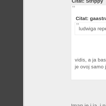
Citat: Strippy
Citat: gaastr
ludwiga rep
vidis, a ja ba
je ovoj samo j
Iman je i ja, i