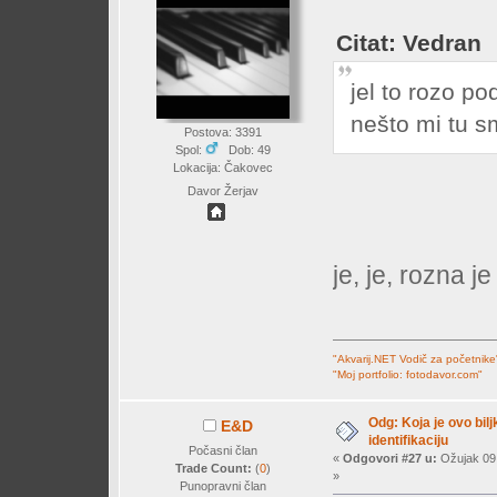
Citat: Vedran
jel to rozo po
nešto mi tu sm
Postova: 3391
Spol:
Dob: 49
Lokacija: Čakovec
Davor Žerjav
je, je, rozna j
"Akvarij.NET Vodič za početnike
"Moj portfolio: fotodavor.com"
Odg: Koja je ovo bil
E&D
identifikaciju
Počasni član
«
Odgovori #27 u:
Ožujak 09,
Trade Count:
(
0
)
»
Punopravni član