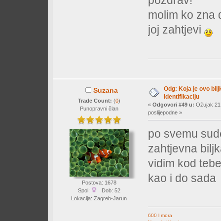
pozdrav!
molim ko zna d
joj zahtjevi
Odg: Koja je ovo bil
Suzana
identifikaciju
Trade Count:
(
0
)
«
Odgovori #49 u:
Ožujak 21,
Punopravni član
poslijepodne »
po svemu sudeć
zahtjevna biljk
vidim kod tebe 
kao i do sada
Postova: 1678
Spol:
Dob: 52
Lokacija: Zagreb-Jarun
600 l mora