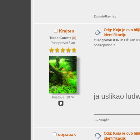
Zagreb/Ravnice
Odg: Koja je ovo bil
Krajten
identifikaciju
Trade Count:
(
0
)
«
Odgovori #36 u:
Ožujak 09,
Punopravni član
poslijepodne »
ja uslikao ludw
Postova: 1974
ZG,Vrapče
Odg: Koja je ovo bil
sopacak
identifikaciju