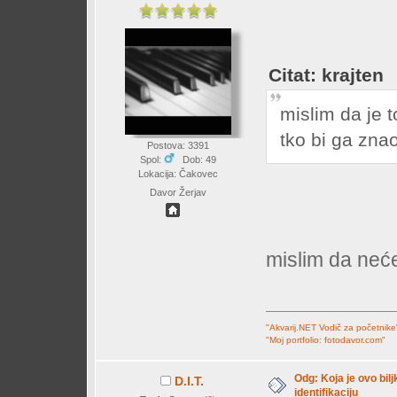
Citat: krajten
mislim da je
tko bi ga znao
Postova: 3391
Spol:
Dob: 49
Lokacija: Čakovec
Davor Žerjav
mislim da neće
"Akvarij.NET Vodič za početnike
"Moj portfolio: fotodavor.com"
Odg: Koja je ovo bil
D.I.T.
identifikaciju