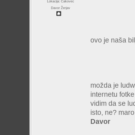
Lokacija: Čakovec
Davor Žerjav
ovo je naša bi
možda je ludw
internetu fotke 
vidim da se lu
isto, ne? maro,
Davor