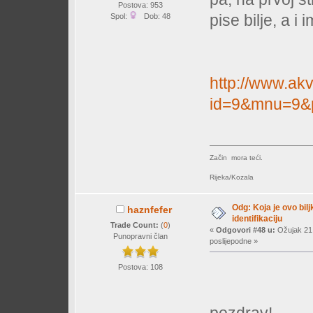
Postova: 953
pise bilje, a i 
Spol:
Dob: 48
http://www.akv
id=9&mnu=9&
Začin mora teći.
Rijeka/Kozala
Odg: Koja je ovo bil
haznfefer
identifikaciju
Trade Count:
(
0
)
«
Odgovori #48 u:
Ožujak 21,
Punopravni član
poslijepodne »
Postova: 108