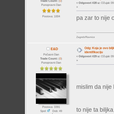
Trade Count:
(
0
)
«
Odgovori #28 u:
Ožujak 09,
Punopravni član
»
pa zar to nije
Postova: 1004
Zagreb/Ravnice
Odg: Koja je ovo bil
E&D
identifikaciju
Počasni član
«
Odgovori #29 u:
Ožujak 09,
Trade Count:
(
0
)
»
Punopravni član
mislim da nije
Postova: 3391
to nije ta biljka
Spol:
Dob: 49