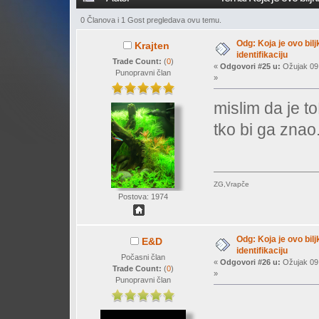
0 Članova i 1 Gost pregledava ovu temu.
Odg: Koja je ovo bil
Krajten
identifikaciju
Trade Count:
(
0
)
«
Odgovori #25 u:
Ožujak 09,
Punopravni član
»
mislim da je 
tko bi ga znao.
ZG,Vrapče
Postova: 1974
Odg: Koja je ovo bil
E&D
identifikaciju
Počasni član
«
Odgovori #26 u:
Ožujak 09,
Trade Count:
(
0
)
»
Punopravni član