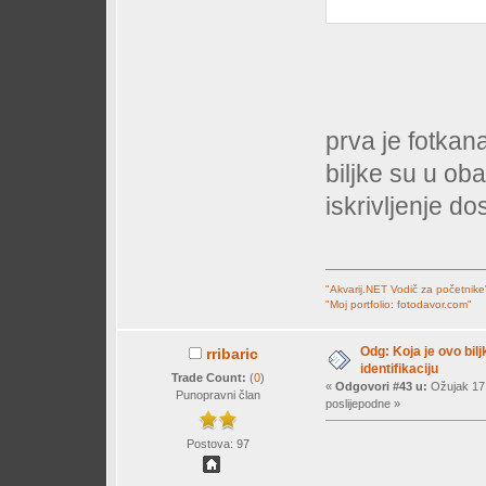
prva je fotkan
biljke su u oba
iskrivljenje do
"Akvarij.NET Vodič za početnike
"Moj portfolio: fotodavor.com"
Odg: Koja je ovo bil
rribaric
identifikaciju
Trade Count:
(
0
)
«
Odgovori #43 u:
Ožujak 17,
Punopravni član
poslijepodne »
Postova: 97