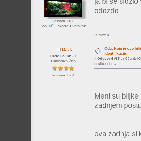
ja bi se složi
odozdo
Postova: 1466
Spol:
Lokacija: Dubrovnik
Dubrovnik
Odg: Koja je ovo bil
D.I.T.
identifikaciju
Trade Count:
(
0
)
«
Odgovori #35 u:
Ožujak 09,
Punopravni član
poslijepodne »
Postova: 1004
Meni su biljke
zadnjem postu t
ova zadnja sli