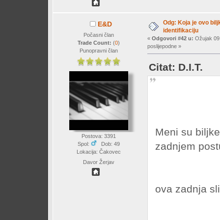
Odg: Koja je ovo bil
E&D
identifikaciju
Počasni član
«
Odgovori #42 u:
Ožujak 09,
Trade Count:
(
0
)
poslijepodne »
Punopravni član
Citat: D.I.T.
Meni su biljk
Postova: 3391
zadnjem postu 
Spol:
Dob: 49
Lokacija: Čakovec
Davor Žerjav
ova zadnja sl