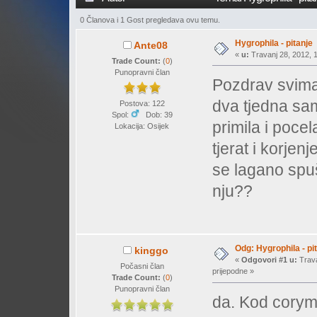
0 Članova i 1 Gost pregledava ovu temu.
Hygrophila - pitanje
Ante08
«
u:
Travanj 28, 2012, 1
Trade Count:
(
0
)
Punopravni član
Pozdrav svima,
dva tjedna sam
Postova: 122
Spol:
Dob: 39
primila i pocela
Lokacija: Osijek
tjerat i korjen
se lagano spuš
nju??
Odg: Hygrophila - pi
kinggo
«
Odgovori #1 u:
Trava
Počasni član
prijepodne »
Trade Count:
(
0
)
Punopravni član
da. Kod corymbo