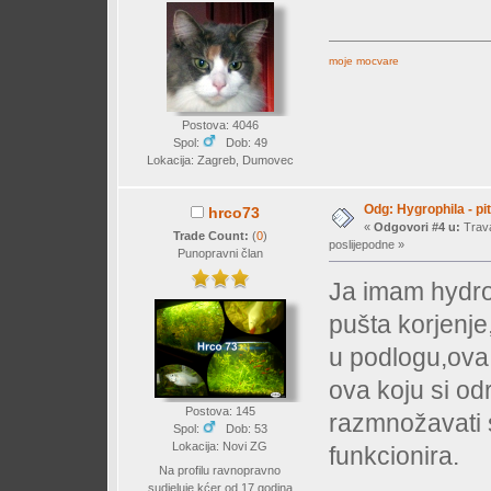
moje mocvare
Postova: 4046
Spol:
Dob: 49
Lokacija: Zagreb, Dumovec
Odg: Hygrophila - pi
hrco73
«
Odgovori #4 u:
Trava
Trade Count:
(
0
)
poslijepodne »
Punopravni član
Ja imam hydro
pušta korjenj
u podlogu,ova 
ova koju si od
Postova: 145
razmnožavati 
Spol:
Dob: 53
Lokacija: Novi ZG
funkcionira.
Na profilu ravnopravno
sudjeluje kćer od 17 godina