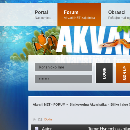
Portal
Forum
Obrasci
Naslovnica
Akvarij.NET zajednica
Pošaljite mali o
Akvarij NET - FORUM
»
Slatkovodna Akvaristika
»
Biljke i alge
(
Str: [
1
]
Dolje
Autor
Tema: Hygrophila - pita