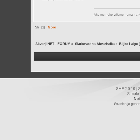
Ako me neko vrijeme nema na f
Str: [
1
]
Gore
Akvarij NET - FORUM
»
Slatkovodna Akvaristika
»
Biljke i alge
(
SMF 2.0.19
|
Simple
Noi
Stranica je gener