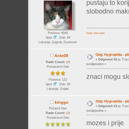
pustaju to kori
slobodno mak
Postova: 4046
moje mocvare
Spol:
Dob: 49
Lokacija: Zagreb, Dumovec
Odg: Hygrophila - pi
Ante08
«
Odgovori #2 u:
Trava
Trade Count:
(
0
)
poslijepodne »
Punopravni član
znaci mogu sl
Postova: 122
Spol:
Dob: 39
Lokacija: Osijek
Odg: Hygrophila - pi
kinggo
«
Odgovori #3 u:
Trava
Počasni član
poslijepodne »
Trade Count:
(
0
)
Punopravni član
mozes i prije