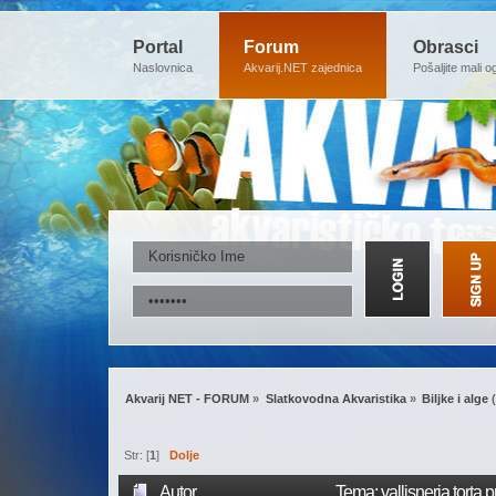
Portal
Forum
Obrasci
Naslovnica
Akvarij.NET zajednica
Pošaljite mali o
Akvarij NET - FORUM
»
Slatkovodna Akvaristika
»
Biljke i alge
(
Str: [
1
]
Dolje
Autor
Tema: vallisneria torta