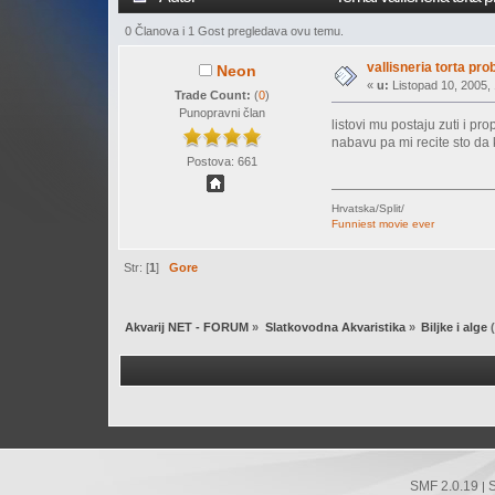
0 Članova i 1 Gost pregledava ovu temu.
vallisneria torta pr
Neon
«
u:
Listopad 10, 2005, 
Trade Count:
(
0
)
Punopravni član
listovi mu postaju zuti i p
nabavu pa mi recite sto da
Postova: 661
Hrvatska/Split/
Funniest movie ever
Str: [
1
]
Gore
Akvarij NET - FORUM
»
Slatkovodna Akvaristika
»
Biljke i alge
(
SMF 2.0.19
|