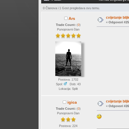
0 Članova i 1 Gost pregledava ovu temu.
cvijetanje biljk
Ars
«
Odgovori #25
Trade Count:
(
0
)
Punopravni član
Postova: 1702
Spol:
Dob: 43
Lokacija: Split
cvijetanje biljk
igica
«
Odgovori #26
Trade Count:
(
0
)
Punopravni član
Postova: 224