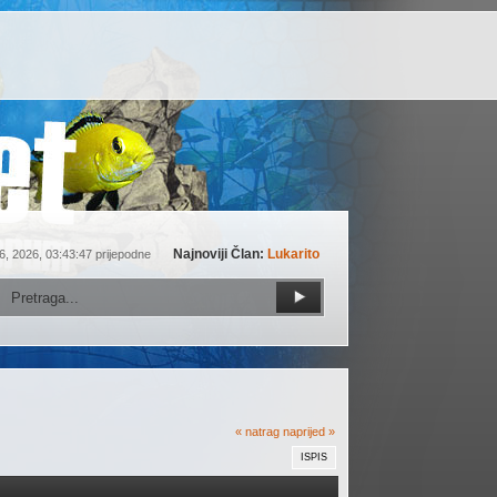
Najnoviji Član:
Lukarito
6, 2026, 03:43:47 prijepodne
« natrag
naprijed »
ISPIS