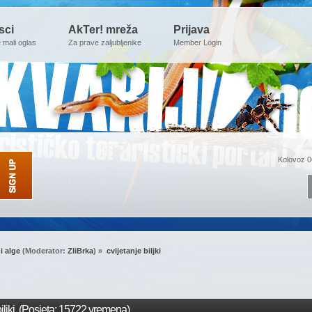
sci
AkTer! mreža
Prijava
e mali oglas
Za prave zaljubljenike
Member Login
Kolovoz 0
 i alge
(Moderator:
ZliBrka
) »
cvijetanje biljki
iljki (Posjeta: 15722 vremena)