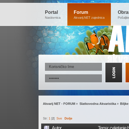
Portal
Forum
Obra
Naslovnica
Akvarij.NET zajednica
Pošaljit
Akvarij NET - FORUM
»
Slatkovodna Akvaristika
»
Biljke
Str:
1
[
2
]
Sve
Dolje
Autor
Tema: cvijetanje b