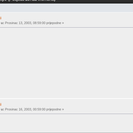
i
 u:
Prosinac 13, 2003, 08:59:00 prijepodne »
i
 u:
Prosinac 16, 2003, 00:59:00 prijepodne »