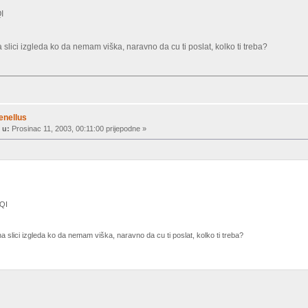
I
a slici izgleda ko da nemam viška
, naravno da cu ti poslat, kolko ti treba?
enellus
 u:
Prosinac 11, 2003, 00:11:00 prijepodne »
HQI
na slici izgleda ko da nemam viška
, naravno da cu ti poslat, kolko ti treba?