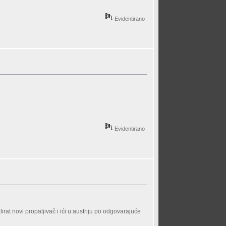
Evidentirano
Evidentirano
rat novi propaljivač i ići u austriju po odgovarajuće