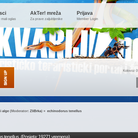
sci
AkTer! mreža
Prijava
e mali oglas
Za prave zaljubljenike
Member Login
Kolovoz 0
 i alge
(Moderator:
ZliBrka
) »
echinodorus tenellus
s tenellus (Posjeta: 19271 vremena)