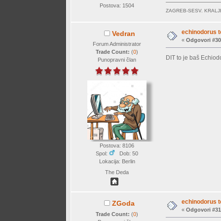
Postova: 1504
ZAGREB-SESV. KRAL
echinodorus t
Vedran
«
Odgovori #30
Forum Administrator
Trade Count:
(
0
)
DIT to je baš Echiodo
Punopravni član
Postova: 8106
Spol:
Dob: 50
Lokacija: Berlin
The Deda
echinodorus t
ZGoda
«
Odgovori #31
Trade Count:
(
0
)