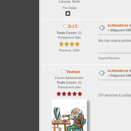
Lokacija: Berlin
The Deda
echinodorus t
D.I.T.
«
Odgovori #35
Trade Count:
(
0
)
Punopravni član
Ma nije uopce proble
Postova: 1004
Zagreb/Ravnice
echinodorus t
Vedran
«
Odgovori #36
Forum Administrator
Trade Count:
(
0
)
Punopravni član
DIT-skrećem ti pažn