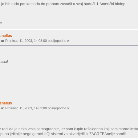
 i ja bih rado par komada da probam zasadit u svoj budući J. Američki biotop!
ka
enellus
 u:
Prosinac 11, 2003, 14:08:00 poslijepodne »
aaaa!
enellus
 u:
Prosinac 11, 2003, 14:09:00 poslijepodne »
reci da je neka vrsta samogradnje, jer sam kupio reflektor na koji sam morao instali
 puno jeftinije nego gorovi HQI sistemi za akvarije!!! Iz ZAGREBAncije sam!!!