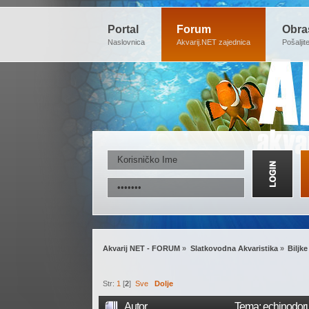
Portal
Forum
Obra
Naslovnica
Akvarij.NET zajednica
Pošaljit
Akvarij NET - FORUM
»
Slatkovodna Akvaristika
»
Biljke
Str:
1
[
2
]
Sve
Dolje
Autor
Tema: echinodoru