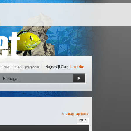
Najnoviji Član:
Lukarito
9, 2026, 10:26:10 prijepodne
« natrag
naprijed »
ISPIS