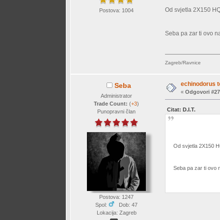
Od svjetla 2X150 HQ
Postova: 1004
Seba pa zar ti ovo n
Zagreb/Ravnice
echinodorus t
Seba
«
Odgovori #27
Administrator
Trade Count:
(
+3
)
Citat: D.I.T.
Punopravni član
Od svjetla 2X150 
Seba pa zar ti ovo 
Postova: 1247
Spol:
Dob: 47
Lokacija: Zagreb