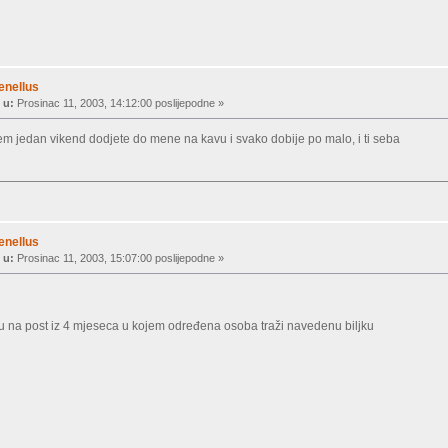
enellus
 u:
Prosinac 11, 2003, 14:12:00 poslijepodne »
m jedan vikend dodjete do mene na kavu i svako dobije po malo, i ti seba
enellus
 u:
Prosinac 11, 2003, 15:07:00 poslijepodne »
ju na post iz 4 mjeseca u kojem određena osoba traži navedenu biljku