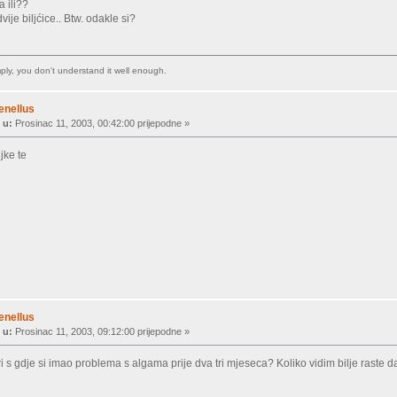
 ili??
vije biljćice.. Btw. odakle si?
imply, you don't understand it well enough.
enellus
 u:
Prosinac 11, 2003, 00:42:00 prijepodne »
ljke te
enellus
 u:
Prosinac 11, 2003, 09:12:00 prijepodne »
ari s gdje si imao problema s algama prije dva tri mjeseca? Koliko vidim bilje raste d