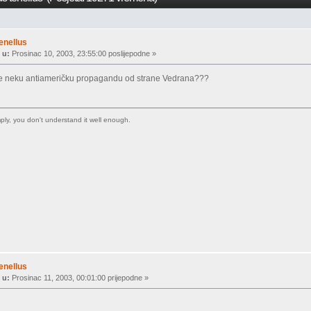
enellus
 u:
Prosinac 10, 2003, 23:55:00 poslijepodne »
dje neku antiameričku propagandu od strane Vedrana???
imply, you don't understand it well enough.
enellus
 u:
Prosinac 11, 2003, 00:01:00 prijepodne »