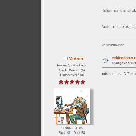
Tuljan: da to je taj 
Vedran: Tenelus je
Zagreb/Ravnice
echinodorus t
Vedran
«
Odgovori #34
Forum Administrator
Trade Count:
(
0
)
mislim da se DIT nek
Punopravni član
Postova: 8106
Spol:
Dob: 50