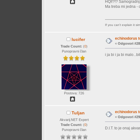
HQI!?!? Samogradnja
Ma treba mi jedna - d
If you can't explain it s
echinodorus t
lucifer
«
Odgovori #28
Trade Count:
(
0
)
Punopravni član
i ja bi i ja bi malo...bi
Postova: 726
echinodorus t
Tuljan
«
Odgovori #29
Akvarij.NET Expert
Trade Count:
(
0
)
D.I.T. to je onaj akv
Punopravni član