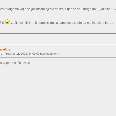
akvari s algama kojih se još nisam riješio do kraja (jedne odu druge dođu
) al bilje DI
 95%
, zašto zar tilici na lilaeopsis, dosta sam gusto sadio pa možda zbog toga...
enellus
 u:
Prosinac 11, 2003, 14:09:00 poslijepodne »
o vrijeme neće javljat