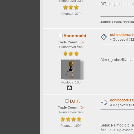
Punopravni član
DIT, ako je tennelus
Postova: 329
Zagreb-Savica/Hrvats
echinodorus t
Annnnnchi
«
Odgovori #32
Trade Count:
(
0
)
Punopravni član
Ajme, grabežljivaca
Postova: 185
echinodorus t
D.I.T.
«
Odgovori #33
Trade Count:
(
0
)
Punopravni član
Seba: Pa moglo bi se 
Postova: 1004
žarulje, al uglavnom