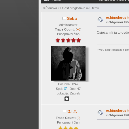
0 Članova i 1 Gost pregledava ovu temu.
echinodorus t
Seba
«
Odgovori #25
Administrator
Trade Count:
(
+3
)
Osječam li ja to ov
Punopravni član
If you can't explain it s
Postova: 1247
Spol:
Dob: 47
Lokacija: Zagreb
echinodorus t
D.I.T.
«
Odgovori #26
Trade Count:
(
0
)
Punopravni član