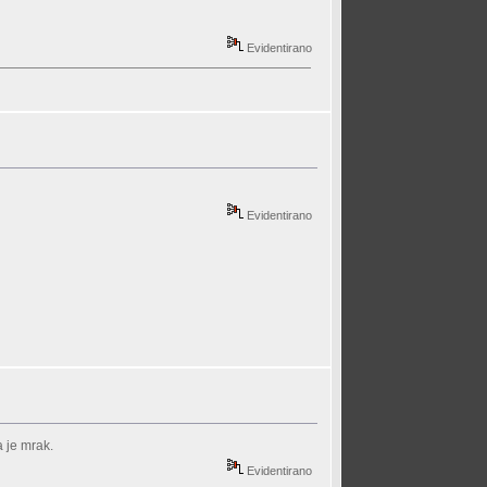
Evidentirano
Evidentirano
a je mrak.
Evidentirano