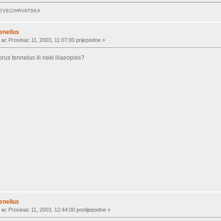
JEVEC/HRVATSKA
enellus
 u:
Prosinac 11, 2003, 11:07:00 prijepodne »
rus tennelus ili neki lilaeopsis?
enellus
 u:
Prosinac 11, 2003, 12:44:00 poslijepodne »