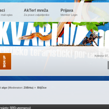
sci
AkTer! mreža
Prijava
e mali oglas
Za prave zaljubljenike
Member Login
Kolovoz 07,
 i alge
(Moderator:
ZliBrka
) »
Biljčice
osjeta: 889 vremena)