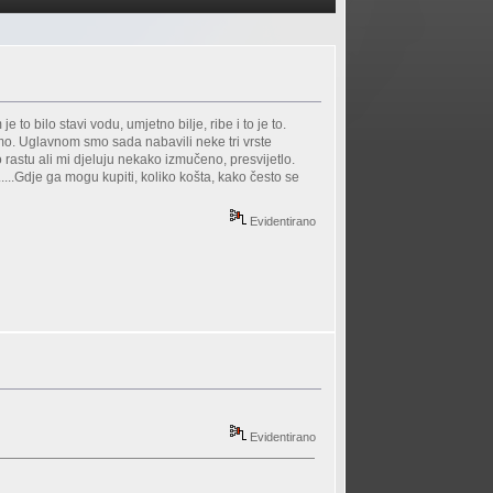
 bilo stavi vodu, umjetno bilje, ribe i to je to.
amo. Uglavnom smo sada nabavili neke tri vrste
astu ali mi djeluju nekako izmučeno, presvijetlo.
.....Gdje ga mogu kupiti, koliko košta, kako često se
Evidentirano
Evidentirano