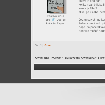
kakva je podloga?
koliko riba i biljaka 
kakva je filter?
slika, pa i slaba, čes
Postova: 3234
Jedan savjet - ne ku
Spol:
Dob: 68
Željeza imaš za kupi
Lokacija: Zagreb
dalje. Za početak ov
donekle možeš nado
Str: [
1
]
Gore
Akvarij NET - FORUM
»
Slatkovodna Akvaristika
»
Biljke