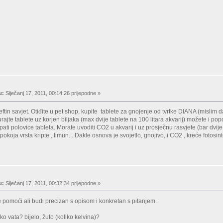
u:
Siječanj 17, 2011, 00:14:26 prijepodne »
eftin savjet. Otiđite u pet shop, kupite tablete za gnojenje od tvrtke DIANA (mislim d
rajte tablete uz korjen biljaka (max dvije tablete na 100 litara akvarij) možete i popol
pati polovice tableta. Morate uvoditi CO2 u akvarij i uz prosječnu rasvjete (bar dvi
 pokoja vrsta kripte , limun... Dakle osnova je svojetlo, gnojivo, i CO2 , kreće fotosin
u:
Siječanj 17, 2011, 00:32:34 prijepodne »
je pomoći ali budi precizan s opisom i konkretan s pitanjem.
iko vata? bijelo, žuto (koliko kelvina)?