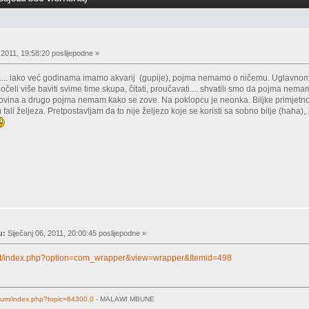
 2011, 19:58:20 poslijepodne »
... iako već godinama imamo akvarij (gupije), pojma nemamo o ničemu. Uglavnom je to
očeli više baviti svime time skupa, čitati, proučavati.... shvatili smo da pojma nem
hovina a drugo pojma nemam kako se zove. Na poklopcu je neonka. Biljke primjetno r
fali željeza. Pretpostavljam da to nije željezo koje se koristi sa sobno bilje (haha),.
u:
Siječanj 06, 2011, 20:00:45 poslijepodne »
.net/index.php?option=com_wrapper&view=wrapper&Itemid=498
forum/index.php?topic=84300.0
- MALAWI MBUNE
m