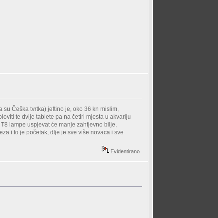
a su Češka tvrtka) jeftino je, oko 36 kn mislim,
oviti te dvije tablete pa na četiri mjesta u akvariju
je T8 lampe uspjevat će manje zahtjevno bilje,
teza i to je početak, dlje je sve više novaca i sve
Evidentirano