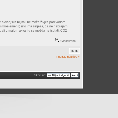
e akvarijska biljka i ne može živjeti pod vodom.
 mikroelementi) isto ima željeza, da ne nabrajam
e, ali u malom akvariju se možda ne isplati. CO2
Evidentirano
ISPIS
« natrag
naprijed »
Skoči na: