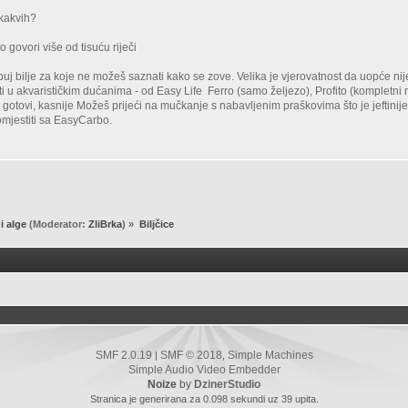
i kakvih?
to govori više od tisuću riječi
puj bilje za koje ne možeš saznati kako se zove. Velika je vjerovatnost da uopće nij
ti u akvarističkim dućanima - od Easy Life Ferro (samo željezo), Profito (kompletni
i gotovi, kasnije Možeš prijeći na mučkanje s nabavljenim praškovima što je jeftinij
mjestiti sa EasyCarbo.
 i alge
(Moderator:
ZliBrka
) »
Biljčice
SMF 2.0.19
SMF © 2018
Simple Machines
|
,
Simple Audio Video Embedder
Noize
by
DzinerStudio
Stranica je generirana za 0.098 sekundi uz 39 upita.