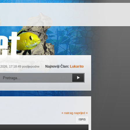
Najnoviji Član:
Lukarito
 2026, 17:18:49 poslijepodne
« natrag
naprijed »
ISPIS