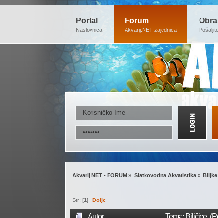
Portal
Forum
Obra
Naslovnica
Akvarij.NET zajednica
Pošaljit
Akvarij NET - FORUM
»
Slatkovodna Akvaristika
»
Biljke
Str: [
1
]
Dolje
Autor
Tema: Biljčice (P