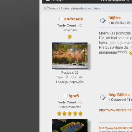
0 Članova i 1 Gost pregledava ovu temu.
Biljčice
andreade
«
u:
Siječanj 06,
Trade Count:
(
0
)
Novi član
Molim vas pomozite..
Eto, od kad smo se p
trava... jedno je ma
Pretpostavljam da im 
primjenjuje?????
Postova: 15
Spol:
Dob: 44
Lokacija: popovača
Odg: Biljčice
igor8
«
Odgovori #1 
Trade Count:
(
0
)
Punopravni član
http://www.akvarij
http://www.akvarij.net/
igorcikovic@hotmail.co