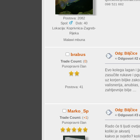
098 521 682
Postova: 2082
Spol:
Dob: 40
Lokacija: Koprivnica-Zagreb-
Rijeka
Malawi mbuna
Odg: Biljčice
brabus
«
Odgovori #2 
Trade Count:
(
0
)
Punopravni član
Evo kolega lagan i jj
zasučite rukave i pgu
uz korjen biljke zako
valisnerija, anubias,
Postova: 41
zahtjevnije bilje ....
Odg: Biljčice
Marko_Sp
«
Odgovori #3 
Trade Count:
(
+1
)
Punopravni član
Rado će ti ljudi ovd
koliki je akvarij
kakvo je svjetlo? kol