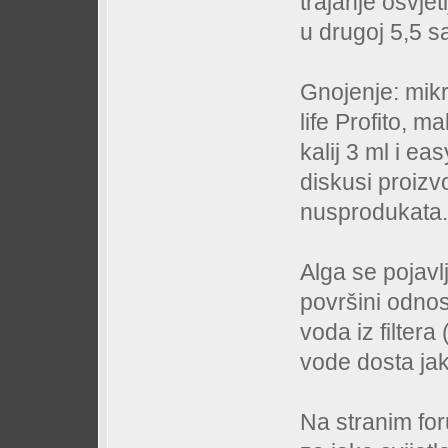
trajanje osvjet
u drugoj 5,5 sa
Gnojenje: mik
life Profito, m
kalij 3 ml i ea
diskusi proizv
nusprodukata.
Alga se pojavlj
površini odnosn
voda iz filter
vode dosta jak
Na stranim fo