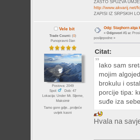
ZAŠTO SPUŽVA UMJE
http://www.akvarij.net
ZAPISI IZ SRPSKIH 
Odg: Staghorn alga k
Vele bit
«
Odgovori #1 u:
Prosi
Trade Count:
(
0
)
poslijepodne »
Punopravni član
Citat:
Iako sam sret
mojim algojed
brokulu i ost
Postova: 2049
porcije tipa: 
Spol:
Dob: 47
Lokacija: Under Mt. Sljeme,
suđe iza sebe 
Maksimir
Tamo gore gdje...proljeće
uvijek kasni
Hvala na savj