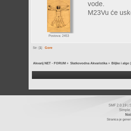
vode.
M23Vu će uskor
Postova: 2453
Str: [
1
]
Gore
Akvarij NET - FORUM
»
Slatkovodna Akvaristika
»
Biljke i alge
(
SMF 2.0.19
|
Simple
Noi
Stranica je gener