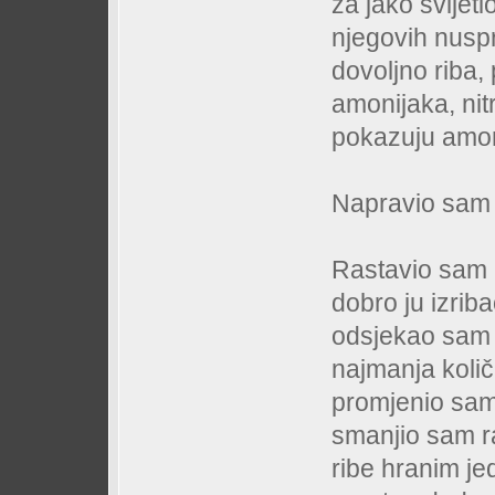
za jako svijet
njegovih nusp
dovoljno riba,
amonijaka, nit
pokazuju amo
Napravio sam 
Rastavio sam i
dobro ju izriba
odsjekao sam s
najmanja količ
promjenio sa
smanjio sam ra
ribe hranim j