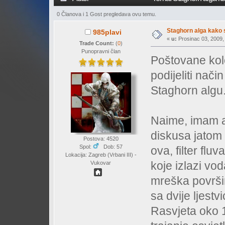
0 Članova i 1 Gost pregledava ovu temu.
Staghorn alga kako s
985plavi
«
u:
Prosinac 03, 2009, 
Trade Count:
(
0
)
Punopravni član
Poštovane kol
podijeliti nač
Staghorn algu
Naime, imam ak
diskusa jatom 
Postova: 4520
Spol:
Dob: 57
ova, filter fluv
Lokacija: Zagreb (Vrbani III) -
koje izlazi vo
Vukovar
mreška površi
sa dvije ljestvi
Rasvjeta oko 1