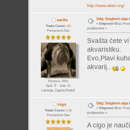
http://www.akter.org/
Odg: Staghorn alga k
sarita
«
Odgovori #2 u:
Prosi
Trade Count:
(
0
)
poslijepodne »
Punopravni član
Svašta ćete vi
akvaristiku.
Evo,Plavi kuha
akvarij..
Postova: 2651
Spol:
Dob: 51
Lokacija: Zagreb,Rudeš
Odg: Staghorn alga k
cigo
«
Odgovori #3 u:
Prosi
Trade Count:
(
+3
)
poslijepodne »
Punopravni član
A cigo je nauč