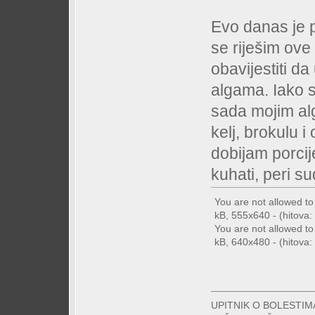
Evo danas je 
se riješim ove
obavijestiti d
algama. Iako s
sada mojim alg
kelj, brokulu i
dobijam porcij
kuhati, peri su
You are not allowed t
kB, 555x640 - (hitova: 
You are not allowed t
kB, 640x480 - (hitova: 
UPITNIK O BOLESTI