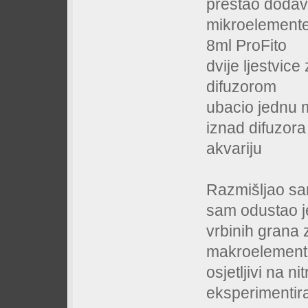
prestao dodav
mikroelemente
8ml ProFito
dvije ljestvic
difuzorom
ubacio jednu 
iznad difuzora
akvariju
Razmišljao sam
sam odustao je
vrbinih grana 
makroelement u
osjetljivi na n
eksperimentira