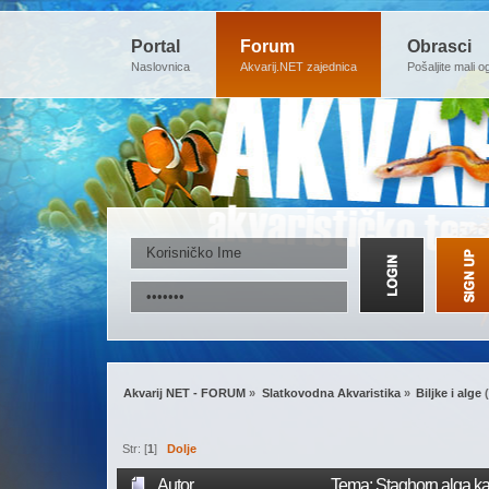
Portal
Forum
Obrasci
Naslovnica
Akvarij.NET zajednica
Pošaljite mali o
Akvarij NET - FORUM
»
Slatkovodna Akvaristika
»
Biljke i alge
(
Str: [
1
]
Dolje
Autor
Tema: Staghorn alga kak