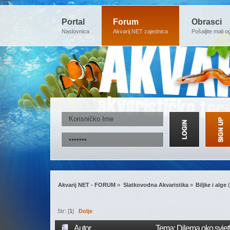
Portal
Forum
Obrasci
Naslovnica
Akvarij.NET zajednica
Pošaljite mali o
Akvarij NET - FORUM
»
Slatkovodna Akvaristika
»
Biljke i alge
(
Str: [
1
]
Dolje
Autor
Tema: Dilema oko svjet