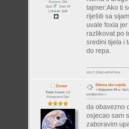
Postova: 259
tajmer:Ako ti 
Spol:
Dob: 54
Lokacija: Split
riješiti sa si
uvale foxia jer
razlikovat po 
sredini tijela 
do repa.
SPLIT (ŠINE)-HRVATSKA
Dilema oko svjetla
Zoran
«
Odgovori #9 u:
Siječ
Trade Count:
(
0
)
poslijepodne »
Punopravni član
da obavezno od
osjecao sam se
zaboravim upali