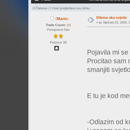
0 Članova i 1 Gost pregledava ovu temu.
Dilema oko svjetla
:Mario:
«
u:
Siječanj 19, 2005, 
Trade Count:
(
0
)
Punopravni član
Postova: 80
Pojavila mi se
Procitao sam m
smanjiti svjet
E tu je kod m
-Odlazim od k