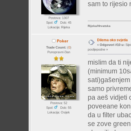
sam to rijesi
Postova: 1307
Spol:
Dob: 45
Rijeka/Hrvatska
Lokacija: Rijeka
Dilema oko svjetla
Poker
«
Odgovori #10 u:
Sije
Trade Count:
(
0
)
poslijepodne »
Punopravni član
mislim da ti ni
(minimum 10sat
sati)gašenjem 
samo privremeno
pa aeš vidjeti
Postova: 52
poveeane konc. 
Spol:
Dob: 55
Lokacija: Osijek
da u filter ub
se zove green x