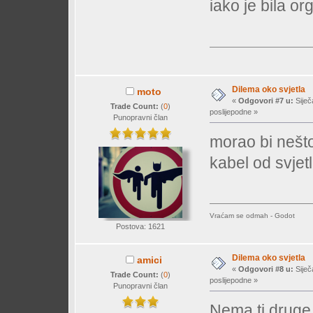
iako je bila or
Dilema oko svjetla
moto
«
Odgovori #7 u:
Siječ
Trade Count:
(
0
)
poslijepodne »
Punopravni član
morao bi nešto 
kabel od svjetl
Vraćam se odmah - Godot
Postova: 1621
Dilema oko svjetla
amici
«
Odgovori #8 u:
Siječ
Trade Count:
(
0
)
poslijepodne »
Punopravni član
Nema ti druge 