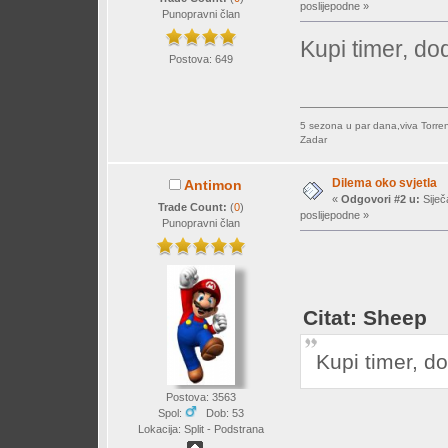
poslijepodne »
Punopravni član
Kupi timer, d
Postova: 649
5 sezona u par dana,viva Torre
Zadar
Dilema oko svjetla
Antimon
«
Odgovori #2 u:
Siječ
Trade Count:
(
0
)
poslijepodne »
Punopravni član
Citat: Sheep
Kupi timer, d
Postova: 3563
Spol:
Dob: 53
Lokacija: Split - Podstrana