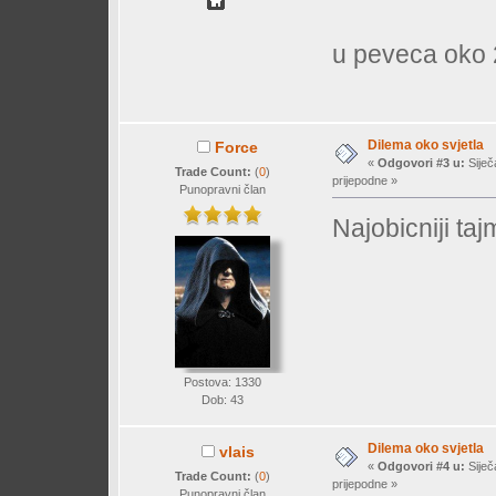
u peveca oko 2
Dilema oko svjetla
Force
«
Odgovori #3 u:
Siječ
Trade Count:
(
0
)
prijepodne »
Punopravni član
Najobicniji taj
Postova: 1330
Dob: 43
Dilema oko svjetla
vlais
«
Odgovori #4 u:
Siječ
Trade Count:
(
0
)
prijepodne »
Punopravni član