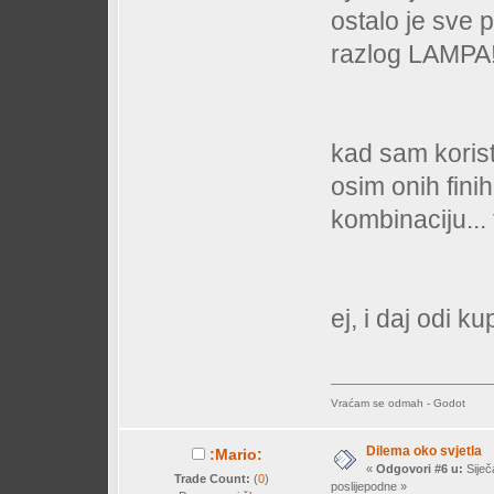
ostalo je sve 
razlog LAMPA!!!!!
kad sam korist
osim onih finih
kombinaciju... t
ej, i daj odi k
Vraćam se odmah - Godot
Dilema oko svjetla
:Mario:
«
Odgovori #6 u:
Siječ
Trade Count:
(
0
)
poslijepodne »