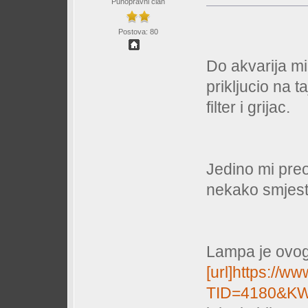
Punopravni član
Postova: 80
Do akvarija mi
prikljucio na ta
filter i grijac.
Jedino mi pre
nekako smjest
Lampa je ovog
[url]https://w
TID=4180&K