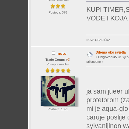
KUPI TIMER,
Postova: 378
VODE I KOJA
NOVA GRADIŠKA
Dilema oko svjetla
moto
«
Odgovori #5 u:
Siječ
Trade Count:
(
0
)
prijepodne »
Punopravni član
ja sam jueer u
protetorom (za
mi je aqua-glo
Postova: 1621
caruje poslije 
sylvanijinon w