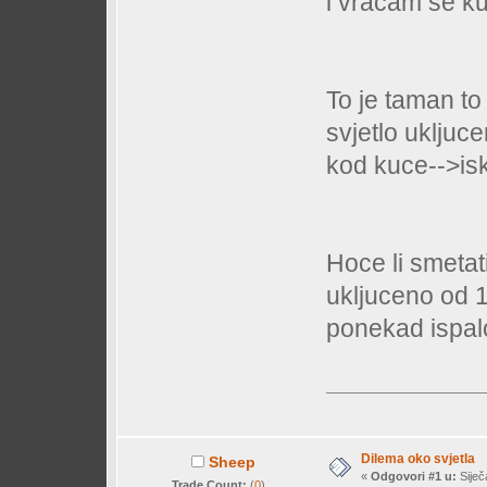
i vracam se k
To je taman to 
svjetlo uklju
kod kuce-->isk
Hoce li smetat
ukljuceno od 1
ponekad ispalo
Dilema oko svjetla
Sheep
«
Odgovori #1 u:
Siječ
Trade Count:
(
0
)