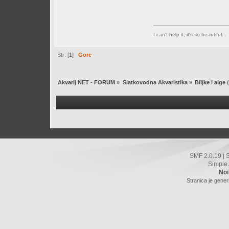
I can't help it, it's so beautiful...
Str: [
1
]
Gore
Akvarij NET - FORUM
»
Slatkovodna Akvaristika
»
Biljke i alge
(
SMF 2.0.19
|
Simple
Noi
Stranica je gener