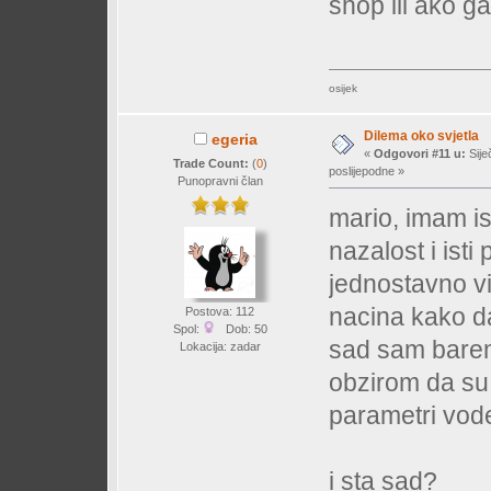
shop ili ako ga
osijek
Dilema oko svjetla
egeria
«
Odgovori #11 u:
Sije
Trade Count:
(
0
)
poslijepodne »
Punopravni član
mario, imam is
nazalost i ist
jednostavno v
nacina kako da
Postova: 112
Spol:
Dob: 50
sad sam barem 
Lokacija: zadar
obzirom da su 
parametri vod
i sta sad?