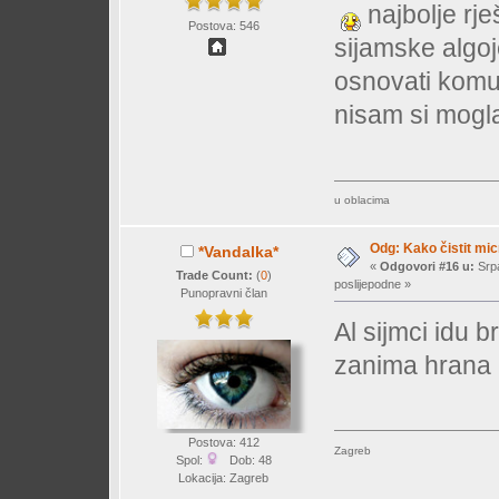
najbolje rje
Postova: 546
sijamske algoje
osnovati kom
nisam si mogl
u oblacima
Odg: Kako čistit mi
*Vandalka*
«
Odgovori #16 u:
Srpa
Trade Count:
(
0
)
poslijepodne »
Punopravni član
Al sijmci idu b
zanima hrana 
Postova: 412
Zagreb
Spol:
Dob: 48
Lokacija: Zagreb