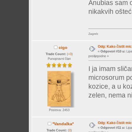
Anubias sam oč
nikakvih ošteć
Zagreb
Odg: Kako čistit mi
cigo
«
Odgovori #10 u:
Lipa
Trade Count:
(
+3
)
poslijepodne »
Punopravni član
I ja imam slič
microsorum pol
kozice, a u ko
zelen, nema ni 
Postova: 2453
Odg: Kako čistit mi
*Vandalka*
«
Odgovori #11 u:
Lipa
Trade Count:
(
0
)