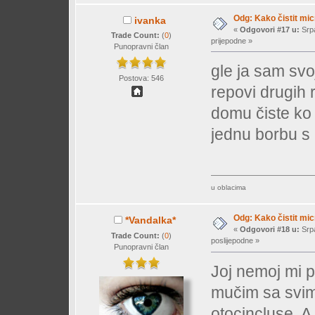
Odg: Kako čistit mi
ivanka
«
Odgovori #17 u:
Srpa
Trade Count:
(
0
)
prijepodne »
Punopravni član
gle ja sam svoj
Postova: 546
repovi drugih 
domu čiste ko b
jednu borbu s
u oblacima
Odg: Kako čistit mi
*Vandalka*
«
Odgovori #18 u:
Srpa
Trade Count:
(
0
)
poslijepodne »
Punopravni član
Joj nemoj mi 
mučim sa svim
otocincluse. A