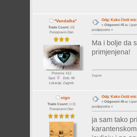
Odg: Kako čistit mi
*Vandalka*
«
Odgovori #5 u:
Lipan
Trade Count:
(
0
)
poslijepodne »
Punopravni član
Ma i bolje da 
primjenjena!
Postova: 412
Zagreb
Spol:
Dob: 48
Lokacija: Zagreb
Odg: Kako čistit mi
cigo
«
Odgovori #6 u:
Lipan
Trade Count:
(
+3
)
poslijepodne »
Punopravni član
ja sam tako p
karantenskom a