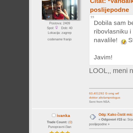
Citat: *Vandal
poslijepodne
Dobila sam b
Postova: 2409
Spol:
Dob: 40
ribovlasniku 
Lokacija: zagrep
navalile!
St
codename franjo
Javim!
LOOL,, meni n
63,401292 G omg wtf
doktor altolamprologus
Sent from NSA.
Odg: Kako čistit mi
ivanka
«
Odgovori #15 u:
Srpa
Trade Count:
(
0
)
poslijepodne »
Punopravni član