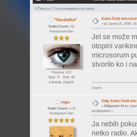
0 Članova i 1 Gost pregledava ovu temu.
Kako čistit microso
*Vandalka*
«
u:
Lipanj 19, 2008, 16
Trade Count:
(
0
)
Punopravni član
Jel se može mi
otopini variki
microsorum pun
stvorilo ko i 
Postova: 412
Spol:
Dob: 48
Lokacija: Zagreb
Zagreb
Odg: Kako čistit mi
cigo
«
Odgovori #1 u:
Lipan
Trade Count:
(
+3
)
poslijepodne »
Punopravni član
Ja nebih pokuš
netko radio. A