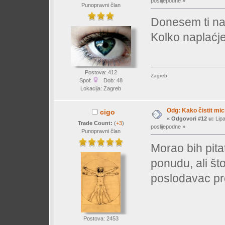
poslijepodne »
Punopravni član
Donesem ti na
Kolko naplaćj
Postova: 412
Zagreb
Spol:
Dob: 48
Lokacija: Zagreb
Odg: Kako čistit mi
cigo
«
Odgovori #12 u:
Lipa
Trade Count:
(
+3
)
poslijepodne »
Punopravni član
Morao bih pitat
ponudu, ali št
poslodavac p
Postova: 2453