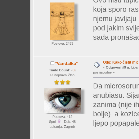
Ovo nisu tupič
koja sporo ras
njemu javljaju 
pod jakim svij
sada pronašao
Postova: 2453
Odg: Kako čistit mi
*Vandalka*
«
Odgovori #9 u:
Lipan
Trade Count:
(
0
)
poslijepodne »
Punopravni član
Da microsorum
anubiasu. Sija
zanima (nije i
bolje), a kozi
Postova: 412
ljepo popapale
Spol:
Dob: 48
Lokacija: Zagreb