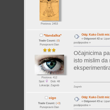
Postova: 2453
Odg: Kako čistit mi
*Vandalka*
«
Odgovori #2 u:
Lipan
Trade Count:
(
0
)
poslijepodne »
Punopravni član
Očajnicima pa
isto mislim da 
eksperimentir
Postova: 412
Spol:
Dob: 48
Lokacija: Zagreb
Zagreb
Odg: Kako čistit mi
cigo
«
Odgovori #3 u:
Lipan
Trade Count:
(
+3
)
poslijepodne »
Punopravni član