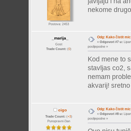
javljaju i na 
nekome drugo
Postova: 2453
Odg: Kako čistit mi
_marija_
«
Odgovori #7 u:
Lipan
Gost
poslijepodne »
Trade Count:
(
0
)
Kod mene to sv
stavljas co2, 
nemam proble
akvarij! sretno
Odg: Kako čistit mi
cigo
«
Odgovori #8 u:
Lipan
Trade Count:
(
+3
)
poslijepodne »
Punopravni član