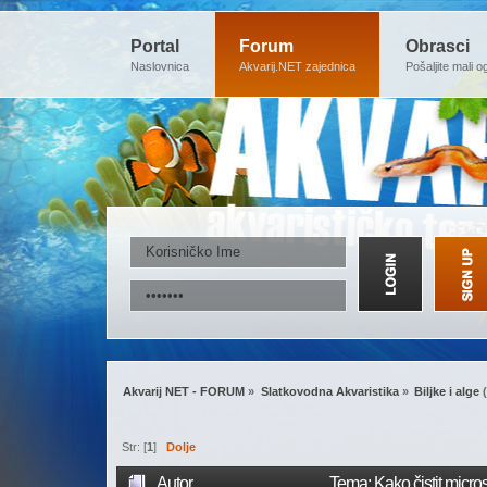
Portal
Forum
Obrasci
Naslovnica
Akvarij.NET zajednica
Pošaljite mali o
Akvarij NET - FORUM
»
Slatkovodna Akvaristika
»
Biljke i alge
(
Str: [
1
]
Dolje
Autor
Tema: Kako čistit micr