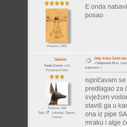
E onda nabavit
posao
Postova: 2453
Odg: Kako čistit mi
Salem
«
Odgovori #4 u:
Lipan
Trade Count:
(
+6
)
prijepodne »
Punopravni član
Ispričavam se
predlagao za 
svježom vodom
staviš ga u ka
Postova: 490
ona iz pipe SA
Spol:
Lokacija: Zagreb,
Travno
mraku i alge ć