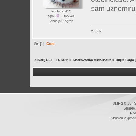
sam uznemiruj
Postova: 412
Spol:
Dob: 48
Lokacija: Zagreb
Zagreb
Str: [
1
]
Gore
Akvarij NET - FORUM
»
Slatkovodna Akvaristika
»
Biljke i alge
(
SMF 2.0.19
|
Simple
Noi
Stranica je gener