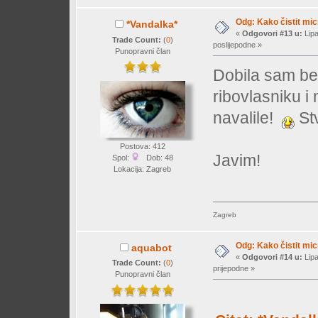
Odg: Kako čistit mi
*Vandalka*
«
Odgovori #13 u:
Lipa
Trade Count:
(
0
)
poslijepodne »
Punopravni član
Dobila sam b
ribovlasniku i
navalile!
Stv
Postova: 412
Javim!
Spol:
Dob: 48
Lokacija: Zagreb
Zagreb
Odg: Kako čistit mi
aquabot
«
Odgovori #14 u:
Lipa
Trade Count:
(
0
)
prijepodne »
Punopravni član