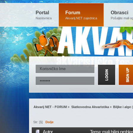
Portal
Forum
Obrasci
Naslovnica
Akvarij.NET zajednica
Pošaljite mali o
Akvarij NET - FORUM
»
Slatkovodna Akvaristika
»
Biljke i alge
(
Str: [
1
]
Dolje
Autor
Tema: mali biljni probl