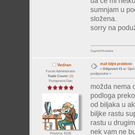
da če mi netko
sumnjam u pod
složena.
sorry na poduž
Zagreb/Hrvatska
mali biljni problemi
Vedran
«
Odgovori #1 u:
Siječ
Forum Administrator
poslijepodne »
Trade Count:
(
0
)
Punopravni član
možda nema dob
podloga preko
od biljaka u a
biljke rastu su
rastu u drugim
nek vam ne bud
Postova: 8106