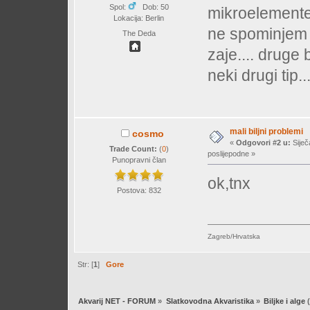
Spol:
Dob: 50
mikroelemente 
Lokacija: Berlin
ne spominjem i
The Deda
zaje.... druge 
neki drugi tip..
mali biljni problemi
cosmo
«
Odgovori #2 u:
Siječ
Trade Count:
(
0
)
poslijepodne »
Punopravni član
ok,tnx
Postova: 832
Zagreb/Hrvatska
Str: [
1
]
Gore
Akvarij NET - FORUM
»
Slatkovodna Akvaristika
»
Biljke i alge
(