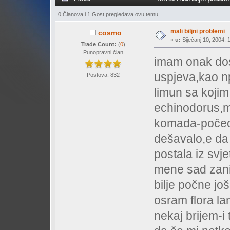
0 Članova i 1 Gost pregledava ovu temu.
mali biljni problemi
cosmo
«
u:
Siječanj 10, 2004, 
Trade Count:
(
0
)
Punopravni član
imam onak dost
uspjeva,kao n
Postova: 832
limun sa kojim
echinodorus,m
komada-počeo ž
dešavalo,e da
postala iz svj
mene sad zani
bilje počne još
osram flora la
nekaj brijem-i