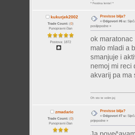
* Festina lente! *
Previsse bilja?
kukurjek2002
«
Odgovori #6 u:
Siječ
Trade Count:
(
0
)
poslijepodne »
Punopravni član
ok maratonac p
Postova: 1872
malo mladi a b
smanjuje i akt
nemoj mi reci 
akvarij pa ma 
Oh sto te volim joj
Previsse bilja?
zmadaric
«
Odgovori #7 u:
Siječ
Trade Count:
(
0
)
prijepodne »
Punopravni član
Ja povečavam d