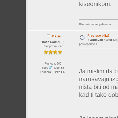
kiseonikom.
Ribe svih voda-ujedinite se!
Previsse bilja?
Mario
«
Odgovori #10 u:
Sije
Trade Count:
(
0
)
poslijepodne »
Punopravni član
Postova: 800
Spol:
Dob: 53
Ja mislim da b
Lokacija: Rijeka HR
narušavaju izg
ništa biti od ma
kad ti tako do