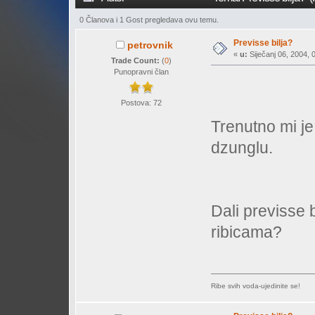
0 Članova i 1 Gost pregledava ovu temu.
Previsse bilja?
petrovnik
«
u:
Siječanj 06, 2004, 
Trade Count:
(
0
)
Punopravni član
Postova: 72
Trenutno mi j
dzunglu.
Dali previsse 
ribicama?
Ribe svih voda-ujedinite se!