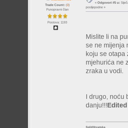
«
Odgovori #5 u:
Siječ
Trade Count:
(
0
)
poslijepodne »
Punopravni član
Postova: 1193
Mislite li na 
se ne mijenja 
koju se otapa z
mjehurića ne z
zraka u vodi.
I drugo, noću 
danju!!!
Edited
Split/Hrvatska