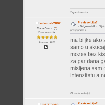
Zagreb/Hrvatska
Previsse bilja?
kukurjek2002
«
Odgovori #4 u:
Siječ
Trade Count:
(
0
)
poslijepodne »
Punopravni član
ma biljke ako 
Postova: 1872
samo u skucaju
mozes bez kis
za par dana ga
misljena sam d
intenzitetu a 
Oh sto te volim joj
Previsse bilja?
maratonac