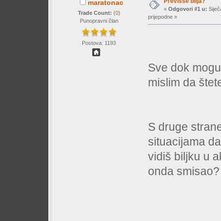
Previsse bilja?
maratonac
«
Odgovori #1 u:
Siječ
Trade Count:
(
0
)
prijepodne »
Punopravni član
Postova: 1193
Sve dok mogu n
mislim da štet
S druge stran
situacijama da
vidiš biljku u 
onda smisao?