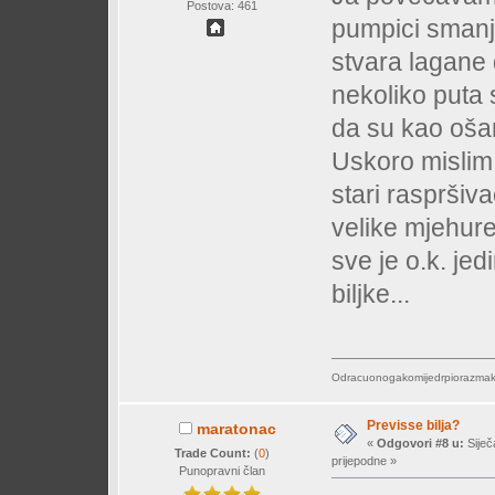
Postova: 461
pumpici smanj
stvara lagane 
nekoliko puta 
da su kao oša
Uskoro mislim 
stari raspršiv
velike mjehure,
sve je o.k. jed
biljke...
Odracuonogakomijedrpiorazmakn
Previsse bilja?
maratonac
«
Odgovori #8 u:
Siječ
Trade Count:
(
0
)
prijepodne »
Punopravni član