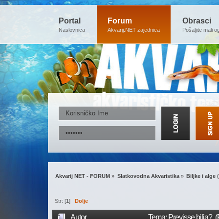
Portal
Forum
Obrasci
Naslovnica
Akvarij.NET zajednica
Pošaljite mali o
Akvarij NET - FORUM
»
Slatkovodna Akvaristika
»
Biljke i alge
(
Str: [
1
]
Dolje
Autor
Tema: Previsse bilja? 