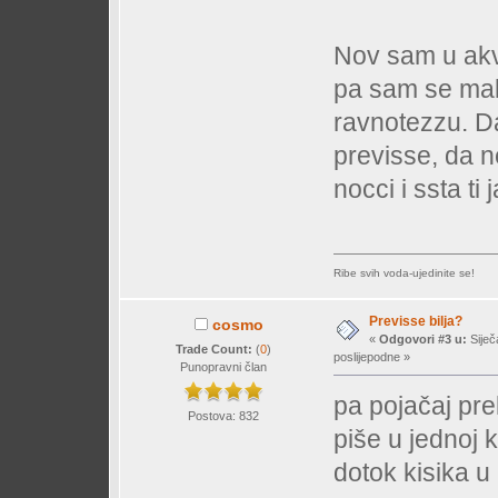
Nov sam u akvar
pa sam se mal
ravnotezzu. Da
previsse, da n
nocci i ssta ti
Ribe svih voda-ujedinite se!
Previsse bilja?
cosmo
«
Odgovori #3 u:
Siječ
Trade Count:
(
0
)
poslijepodne »
Punopravni član
pa pojačaj pre
Postova: 832
piše u jednoj 
dotok kisika u