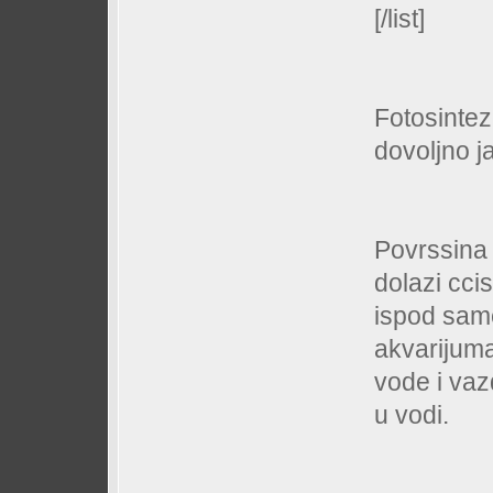
[/list]
Fotosintez
dovoljno 
Povrssina 
dolazi ccis
ispod sam
akvarijuma
vode i vaz
u vodi.