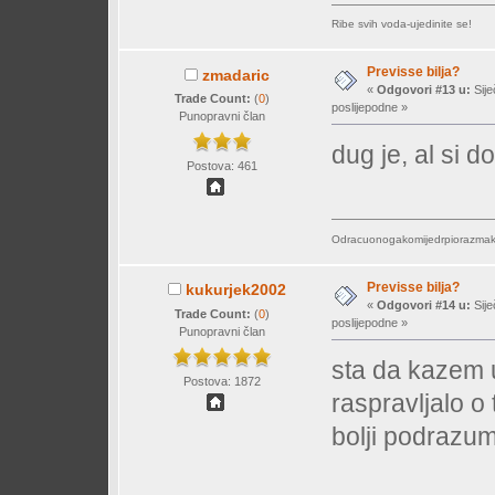
Ribe svih voda-ujedinite se!
Previsse bilja?
zmadaric
«
Odgovori #13 u:
Sije
Trade Count:
(
0
)
poslijepodne »
Punopravni član
dug je, al si d
Postova: 461
Odracuonogakomijedrpiorazmakn
Previsse bilja?
kukurjek2002
«
Odgovori #14 u:
Sije
Trade Count:
(
0
)
poslijepodne »
Punopravni član
sta da kazem 
Postova: 1872
raspravljalo o t
bolji podrazum