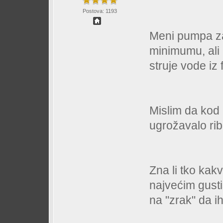
Postova: 1193
Meni pumpa za
minimumu, ali
struje vode iz f
Mislim da kod 
ugrožavalo rib
Zna li tko kakv
najvećim gusti
na "zrak" da i