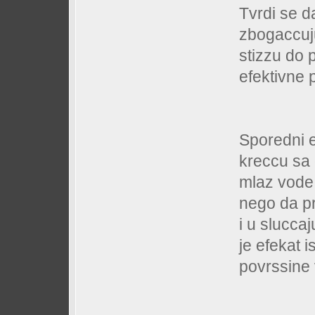
Tvrdi se 
zbogaccuj
stizzu do 
efektivne 
Sporedni e
kreccu sa 
mlaz vode,
nego da pr
i u slucca
je efekat i
povrssine