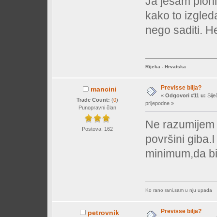
Ja jesam pionir
kako to izgleda
nego saditi. H
Rijeka - Hrvatska
Previsse bilja?
mancini
«
Odgovori #11 u:
Sije
Trade Count:
(
0
)
prijepodne »
Punopravni član
Ne razumijem 
Postova: 162
površini giba.
minimum,da bi 
Ko rano rani,sam u nju upada
Previsse bilja?
petrovnik