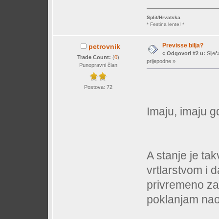
Split/Hrvatska
* Festina lente! *
Previsse bilja?
petrovnik
«
Odgovori #2 u:
Siječ
Trade Count:
(
0
)
prijepodne »
Punopravni član
Postova: 72
Imaju, imaju gd
A stanje je ta
vrtlarstvom i 
privremeno za
poklanjam nao