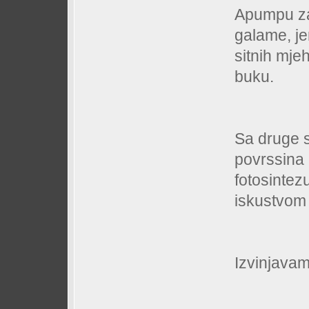
Apumpu za
galame, jer
sitnih mje
buku.
Sa druge s
povrssina 
fotosintez
iskustvom 
Izvinjava