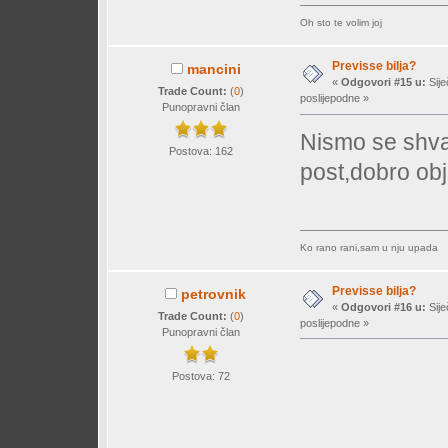
Oh sto te volim joj
Previsse bilja?
mancini
«
Odgovori #15 u:
Sije
Trade Count:
(
0
)
poslijepodne »
Punopravni član
Nismo se shvat
Postova: 162
post,dobro ob
Ko rano rani,sam u nju upada
Previsse bilja?
petrovnik
«
Odgovori #16 u:
Sije
Trade Count:
(
0
)
poslijepodne »
Punopravni član
Postova: 72