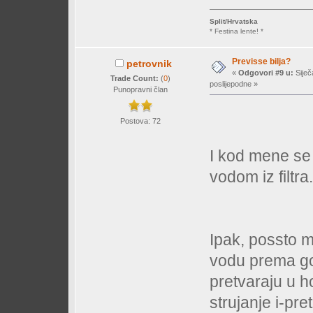
Split/Hrvatska
* Festina lente! *
Previsse bilja?
petrovnik
«
Odgovori #9 u:
Siječ
Trade Count:
(
0
)
poslijepodne »
Punopravni član
Postova: 72
I kod mene se 
vodom iz filtra.
Ipak, possto m
vodu prema gor
pretvaraju u h
strujanje i-pr