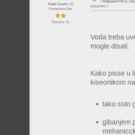
«
Odgovori #12 u:
Sije
Trade Count:
(
0
)
prijepodne »
Punopravni član
Postova: 72
Voda treba uve
mogle disati.
Kako pisse u l
kiseonikom na
tako ssto 
gibanjem 
mehaniccki