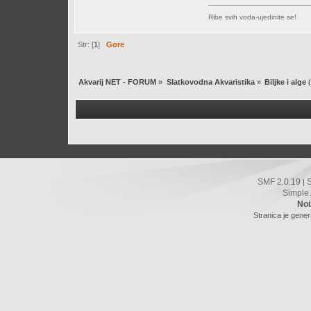
Ribe svih voda-ujedinite se!
Str: [
1
]
Gore
Akvarij NET - FORUM
»
Slatkovodna Akvaristika
»
Biljke i alge
(
SMF 2.0.19
|
Simple
Noi
Stranica je gener