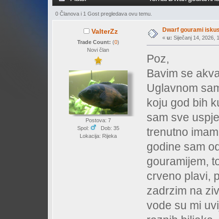
0 Članova i 1 Gost pregledava ovu temu.
Dwarf gourami isku
ValterZz
«
u:
Siječanj 14, 2026, 
Trade Count:
(
0
)
Novi član
Poz,
Bavim se akva
Uglavnom sam 
koju god bih k
sam sve uspje
Postova: 7
Spol:
Dob: 35
trenutno imam
Lokacija: Rijeka
godine sam od
gouramijem, to
crveno plavi, p
zadrzim na ziv
vode su mi uvi