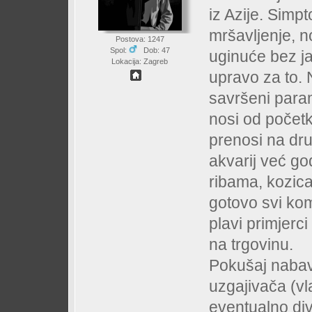
iz Azije. Simp
mršavljenje, no
Postova: 1247
Spol:
Dob: 47
uginuće bez ja
Lokacija: Zagreb
upravo za to. 
savršeni param
nosi od početk
prenosi na drug
akvarij već go
ribama, kozica
gotovo svi kom
plavi primjerci
na trgovinu.
Pokušaj nabavi
uzgajivača (vla
eventualno divl