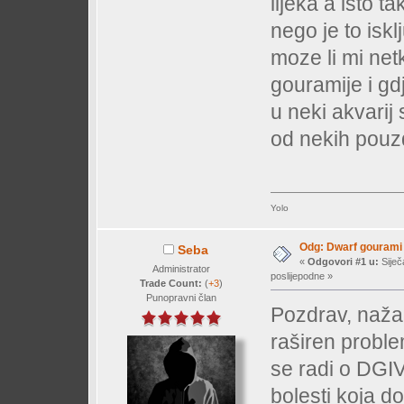
lijeka a isto t
nego je to iskl
moze li mi net
gouramije i gd
u neki akvarij
od nekih pouz
Yolo
Odg: Dwarf gourami
Seba
«
Odgovori #1 u:
Siječ
Administrator
poslijepodne »
Trade Count:
(
+3
)
Punopravni član
Pozdrav, nažal
raširen proble
se radi o DGIV
bolesti koja d