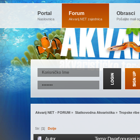
Portal
Forum
Obrasci
Naslovnica
Akvarij.NET zajednica
Pošaljite mali o
Akvarij NET - FORUM
»
Slatkovodna Akvaristika
»
Tropske ribe
Str: [
1
]
Dolje
Autor
Tema: Dwarf gourami is