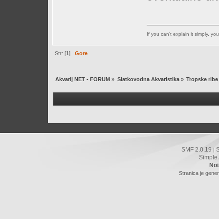
If you can't explain it simply, y
Str: [
1
]
Gore
Akvarij NET - FORUM
»
Slatkovodna Akvaristika
»
Tropske ribe
SMF 2.0.19
|
Simple
Noi
Stranica je gener