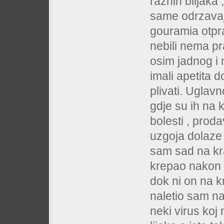
raznih biljaka
same odrzavaj
gouramia otprat
nebili nema pr
osim jadnog i
imali apetita 
plivati. Uglav
gdje su ih na 
bolesti , prod
uzgoja dolaze
sam sad na kra
krepao nakon 2
dok ni on na k
naletio sam na
neki virus koj