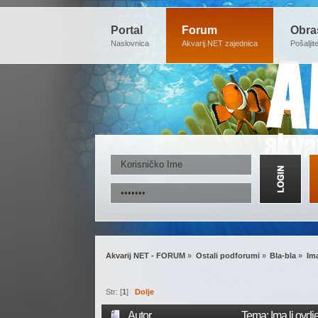
Portal
Forum
Obra
Naslovnica
Akvarij.NET zajednica
Pošaljit
Akvarij NET - FORUM
»
Ostali podforumi
»
Bla-bla
»
Ima
Str: [
1
]
Dolje
Autor
Tema: Ima li ovdje