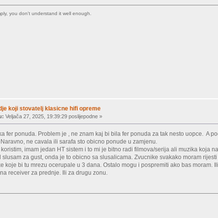
imply, you don't understand it well enough.
dje koji stovatelj klasicne hifi opreme
u:
Veljača 27, 2025, 19:39:29 poslijepodne »
a fer ponuda. Problem je , ne znam kaj bi bila fer ponuda za tak nesto uopce. A p
. Naravno, ne cavala ili sarafa sto obicno ponude u zamjenu.
 koristim, imam jedan HT sistem i to mi je bitno radi filmova/serija ali muzika koja 
d slusam za gust, onda je to obicno sa slusalicama. Zvucnike svakako moram rijes
 koje bi tu mrezu ocerupale u 3 dana. Ostalo mogu i pospremiti ako bas moram. Ili k
na receiver za prednje. Ili za drugu zonu.