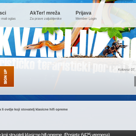
sci
AkTer! mreža
Prijava
e mali oglas
Za prave zaljubljenike
Member Login
Kolovoz 07,
 li ovdje koji stovatelj klasicne hifi opreme
 koji stovatelj klasicne hifi opreme (Posjeta: 6425 vremena)