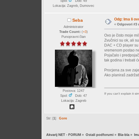
Spol:
Dob: 49
Lokacija: Zagreb, Dumovec
Odg: Ima li ov
Seba
«
Odgovori #3 
Administrator
Trade Count:
(
+3
)
Ovo je čisto moje mi
Punopravni član
Zvučnici su ok, ali s
DAC + CD player su m
vremenom postao ne
Pojačalo i predpojač
tak godina i trebati ć
Procjena za sve zajed
Ako planiraš zadržat
Postova: 1247
If you can't explain it s
Spol:
Dob: 47
Lokacija: Zagreb
Str: [
1
]
Gore
Akvarij NET - FORUM
»
Ostali podforumi
»
Bla-bla
»
Ima