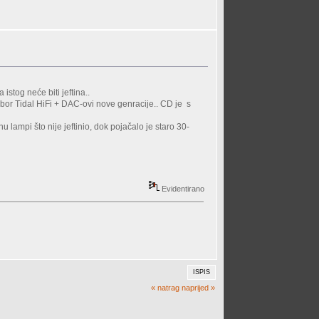
istog neće biti jeftina..
abor Tidal HiFi + DAC-ovi nove genracije.. CD je s
lampi što nije jeftinio, dok pojačalo je staro 30-
Evidentirano
ISPIS
« natrag
naprijed »