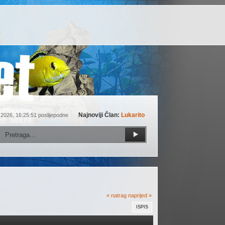
Najnoviji Član:
Lukarito
 2026, 16:25:51 poslijepodne
« natrag
naprijed »
ISPIS