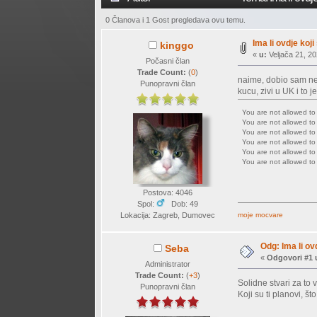
0 Članova i 1 Gost pregledava ovu temu.
Ima li ovdje koj
kinggo
«
u:
Veljača 21, 20
Počasni član
Trade Count:
(
0
)
naime, dobio sam nes
Punopravni član
kucu, zivi u UK i to
You are not allowed t
You are not allowed t
You are not allowed t
You are not allowed t
You are not allowed t
You are not allowed t
Postova: 4046
Spol:
Dob: 49
Lokacija: Zagreb, Dumovec
moje mocvare
Odg: Ima li ov
Seba
«
Odgovori #1 
Administrator
Trade Count:
(
+3
)
Solidne stvari za to 
Punopravni član
Koji su ti planovi, što