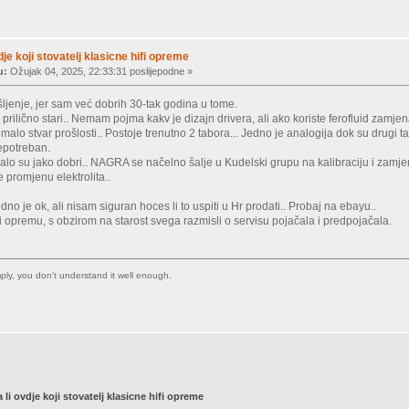
dje koji stovatelj klasicne hifi opreme
u:
Ožujak 04, 2025, 22:33:31 poslijepodne »
šljenje, jer sam već dobrih 30-tak godina u tome.
u prilično stari.. Nemam pojma kakv je dizajn drivera, ali ako koriste ferofluid zamjena 
alo stvar prošlosti.. Postoje trenutno 2 tabora... Jedno je analogija dok su drugi t
potreban.
alo su jako dobri.. NAGRA se načelno šalje u Kudelski grupu na kalibraciju i zamjenu 
e promjenu elektrolita..
no je ok, ali nisam siguran hoces li to uspiti u Hr prodati.. Probaj na ebayu..
i opremu, s obzirom na starost svega razmisli o servisu pojačala i predpojačala.
imply, you don't understand it well enough.
 li ovdje koji stovatelj klasicne hifi opreme