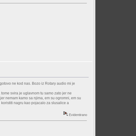
ogotovo ne kod nas. Bozo iz Rotary audio mi je
na tome svira je uglavnom tu samo zato jer ne
ti jer nemam kamo sa njima, em su ogromni, em su
oristiti nagru kao pojacalo za slusalice a
Evidentirano