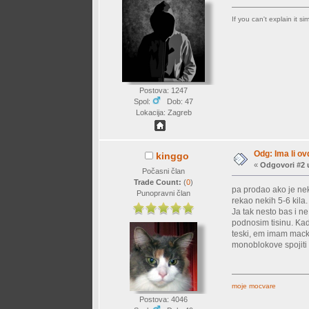
If you can't explain it s
Postova: 1247
Spol:
Dob: 47
Lokacija: Zagreb
Odg: Ima li ov
kinggo
«
Odgovori #2 
Počasni član
Trade Count:
(
0
)
pa prodao ako je nek
Punopravni član
rekao nekih 5-6 kila
Ja tak nesto bas i ne
podnosim tisinu. Ka
teski, em imam macke
monoblokove spojiti 
moje mocvare
Postova: 4046