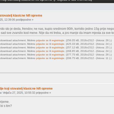
i stovatelj klasicne hifi opreme
25, 12:39:06 poslijepodne »
to sto je deda, frendov, ne nas, kupio sredinom 90ih, koristio jedno 15g prije neg
 je sad sve zvarsilo kod mene. Nije da mi treba, a jos manje da imam mjesta za sve t
o download attachment. Molimo
prijavite se
ili
registrirajte
. (256.05 kB, 2016x1512 - (hitova: 26 ).)
o download attachment. Molimo
prijavite se
ili
registrirajte
. (425.33 kB, 2016x1512 - (hitova: 24 ).)
o download attachment. Molimo
prijavite se
ili
registrirajte
. (257.12 kB, 2016x1512 - (hitova: 25 ).)
o download attachment. Molimo
prijavite se
ili
registrirajte
. (268.85 kB, 2016x1512 - (hitova: 24 ).)
o download attachment. Molimo
prijavite se
ili
registrirajte
. (377.75 kB, 2016x1512 - (hitova: 26 ).)
o download attachment. Molimo
prijavite se
ili
registrirajte
. (206.75 kB, 2016x1512 - (hitova: 11 ).)
dje koji stovatelj klasicne hifi opreme
u:
Veljača 27, 2025, 10:55:32 prijepodne »
vrijeme.
 bi s tim?