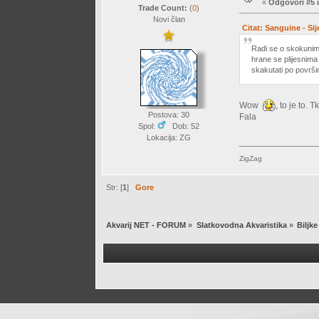
«
Odgovori #5 
Trade Count:
(
0
)
Novi član
Citat: Sanguine - Si
Radi se o skokunima
hrane se plijesnima
skakutati po površin
Wow
, to je to.
Postova: 30
Fala
Spol:
Dob: 52
Lokacija: ZG
ZigZag
Str: [
1
]
Gore
Akvarij NET - FORUM
»
Slatkovodna Akvaristika
»
Biljke