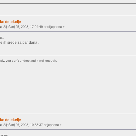
ko detekcije
u:
Siječanj 25, 2023, 17:04:49 poslijepodne »
e..
je ih srede za par dana..
imply, you don't understand it well enough.
ko detekcije
u:
Siječanj 26, 2023, 10:53:37 prijepodne »
pasno.