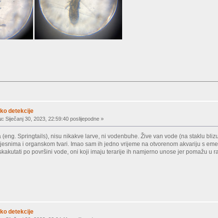
ko detekcije
u:
Siječanj 30, 2023, 22:59:40 poslijepodne »
(eng. Springtails), nisu nikakve larve, ni vodenbuhe. Žive van vode (na staklu bliz
lijesnima i organskom tvari. Imao sam ih jedno vrijeme na otvorenom akvariju s emer
kakutati po površini vode, oni koji imaju terarije ih namjerno unose jer pomažu u ra
ko detekcije