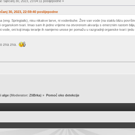
u:
Siječanj 30, 2023, 23:04:11 poslijepodne »
ječanj 30, 2023, 22:59:40 poslijepodne
 (eng. Springtails), nisu nikakve larve, ni vodenbuhe. Žive van vode (na staklu blizu površine
 i organskom tvari. Imao sam ih jedno vrijeme na otvorenom akvariju s emerznim rastom bilja,
i vode, oni koji imaju terarije ih namjerno unose jer pomažu u razgradnji organske tvari i jedu 
 Tko zna zna.
 i alge
(Moderator:
ZliBrka
) »
Pomoć oko detekcije