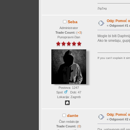
ZigZag
Odg: Pomoć o
Seba
«
Odgovori #1 
Administrator
Trade Count:
(
+3
)
Mogle bi biti Daphnij
Punopravni član
Ako te smetaju, gupi
If you can't explain it s
Postova: 1247
Spol:
Dob: 47
Lokacija: Zagreb
Odg: Pomoć o
dante
«
Odgovori #2 
Član redakcije
Trade Count:
(
0
)
Da, uglavnom niš o