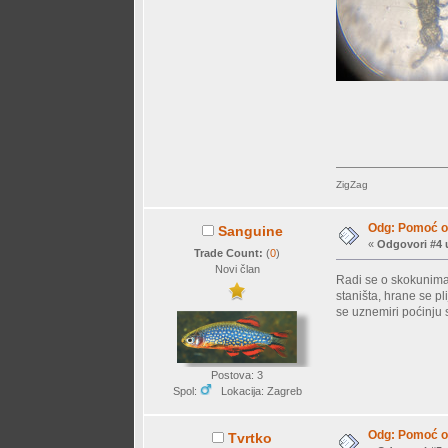
ZigZag
Odg: Pomoć o
Sanguine
«
Odgovori #4 
Trade Count:
(
0
)
Novi član
Radi se o skokunima 
staništa, hrane se p
se uznemiri poćinju s
Postova: 3
Spol:
Lokacija: Zagreb
Odg: Pomoć o
Tvrtko