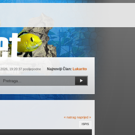
Najnoviji Član:
Lukarito
 2026, 19:20:37 poslijepodne
« natrag
naprijed »
ISPIS