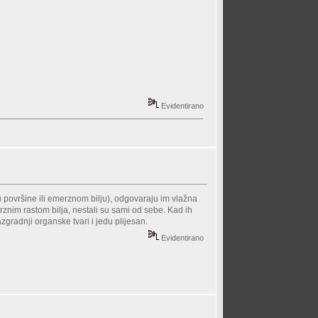
Evidentirano
u površine ili emerznom bilju), odgovaraju im vlažna
znim rastom bilja, nestali su sami od sebe. Kad ih
zgradnji organske tvari i jedu plijesan.
Evidentirano