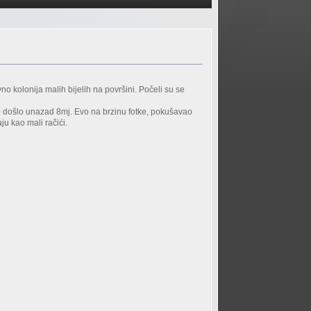
.
no kolonija malih bijelih na površini. Počeli su se
ije došlo unazad 8mj. Evo na brzinu fotke, pokušavao
ju kao mali račići.