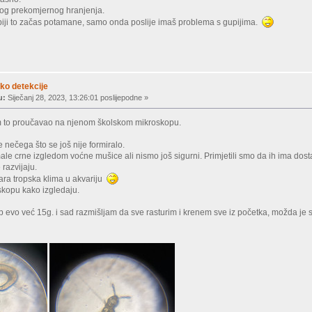
og prekomjernog hranjenja.
upiji to začas potamane, samo onda poslije imaš problema s gupijima.
ko detekcije
u:
Siječanj 28, 2023, 13:26:01 poslijepodne »
m to proučavao na njenom školskom mikroskopu.
e nečega što se još nije formiralo.
 crne izgledom voćne mušice ali nismo još sigurni. Primjetili smo da ih ima dosta
 razvijaju.
ara tropska klima u akvariju
skopu kako izgledaju.
p evo već 15g. i sad razmišljam da sve rasturim i krenem sve iz početka, možda je 