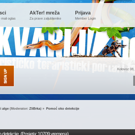
sci
AkTer! mreža
Prijava
e mali oglas
Za prave zaljubljenike
Member Login
Kolovoz 08,
 i alge
(Moderator:
ZliBrka
) »
Pomoć oko detekcije
detekcije (Posjeta: 10709 vremena)