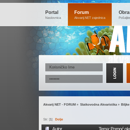
Portal
Forum
Obra
Naslovnica
Akvarij.NET zajednica
Pošaljit
Akvarij NET - FORUM
»
Slatkovodna Akvaristika
»
Biljke
Str: [
1
]
Dolje
Autor
Tema: Pomoć oko 