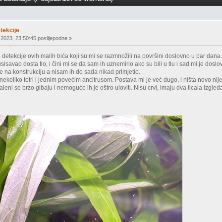
tekcije
 2023, 23:50:45 poslijepodne »
detekcije ovih malih bića koji su mi se razmnožili na površini doslovno u par dana
savao dosta tlo, i čini mi se da sam ih uznemirio ako su bili u tlu i sad mi je doslov
ne na konstrukciju a nisam ih do sada nikad primjetio.
 nekoliko tetri i jednim povećim ancitrusom. Postava mi je već dugo, i ništa novo n
aleni se brzo gibaju i nemoguće ih je oštro uloviti. Nisu crvi, imaju dva ticala izgleda