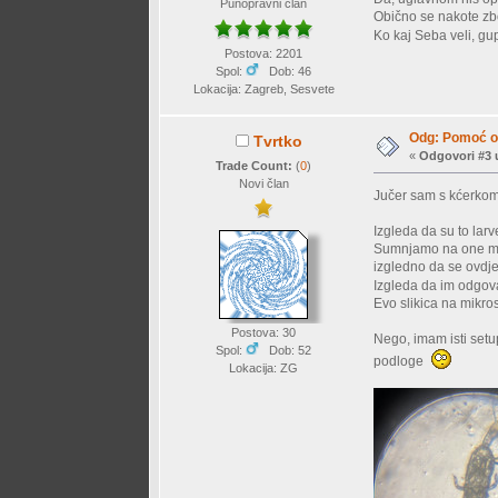
Punopravni član
Obično se nakote zb
Ko kaj Seba veli, g
Postova: 2201
Spol:
Dob: 46
Lokacija: Zagreb, Sesvete
Odg: Pomoć o
Tvrtko
«
Odgovori #3 
Trade Count:
(
0
)
Novi član
Jučer sam s kćerko
Izgleda da su to larv
Sumnjamo na one male
izgledno da se ovdje
Izgleda da im odgov
Evo slikica na mikro
Postova: 30
Nego, imam isti setu
Spol:
Dob: 52
podloge
Lokacija: ZG