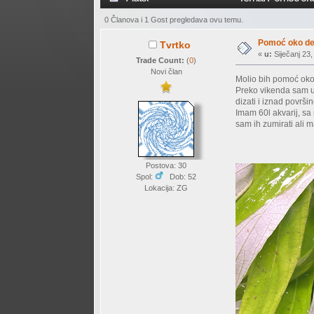
0 Članova i 1 Gost pregledava ovu temu.
Pomoć oko de
Tvrtko
«
u:
Siječanj 23,
Trade Count:
(
0
)
Novi član
Molio bih pomoć oko 
Preko vikenda sam usi
dizati i iznad površi
Imam 60l akvarij, sa
sam ih zumirati ali m
Postova: 30
Spol:
Dob: 52
Lokacija: ZG