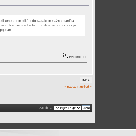
 ili emerznom bilju), odgovaraju im vlažna staništa,
 nestali su sami od sebe. Kad ih se uznemiri poćinju
plijesan.
Evidentirano
ISPIS
« natrag
naprijed »
Skoči na: