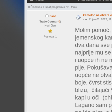
0 Članova i 1 Gost pregledava ovu temu.
kamelon ne otvara o
Kodi
«
u:
Rujan 01, 2022, 11:
Trade Count:
(
0
)
Novi član
Molim pomoć, 
jemenskog kam
Postova: 1
dva dana sve j
najprije mu se
i uopće ih ne m
pije. Pokušava
uopće ne otvar
boje, čvrst sti
blizu, čitajuć
kapi u oči (chl
Lagano sam pro