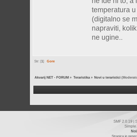
ne ide ni to, 
temperatura u t
(digitalno se m
napraviti, kol
ne ugine..
Str: [
1
]
Gore
Akvarij NET - FORUM
»
Teraristika
»
Novi u teraristici
(Moderato
SMF 2.0.19
|
Simple
Noi
Stranica je gener