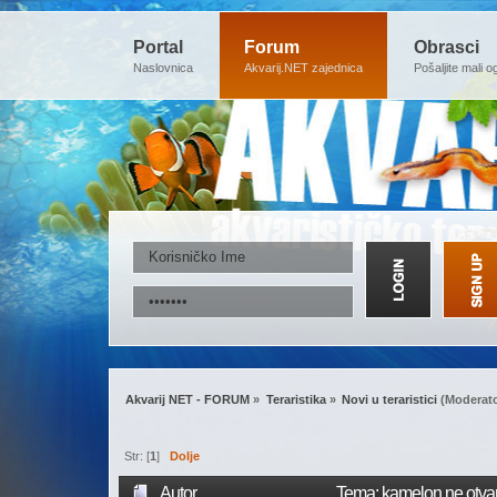
Portal
Forum
Obrasci
Naslovnica
Akvarij.NET zajednica
Pošaljite mali o
Akvarij NET - FORUM
»
Teraristika
»
Novi u teraristici
(Moderato
Str: [
1
]
Dolje
Autor
Tema: kamelon ne otvar