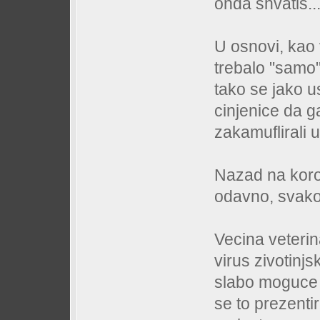
onda shvatis...
U osnovi, kao
trebalo "samo
tako se jako u
cinjenice da g
zakamuflirali u
Nazad na koron
odavno, svako
Vecina veterin
virus zivotinjs
slabo moguce 
se to prezentir