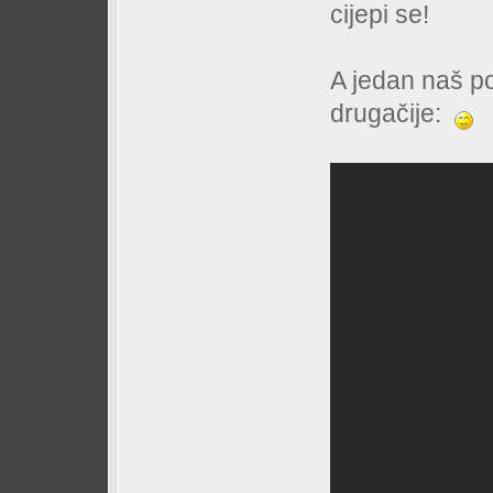
cijepi se!
A jedan naš po
drugačije: