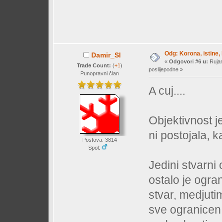
Odg: Korona, istine, 
Damir_Sl
«
Odgovori #6 u:
Rujan
Trade Count:
(
+1
)
poslijepodne »
Punopravni član
A cuj....
Objektivnost j
ni postojala, k
Postova: 3814
Spol:
Jedini stvarni
ostalo je ogra
stvar, medjuti
sve ogranicen 