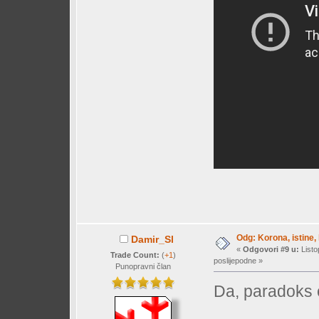
Odg: Korona, istine, 
Damir_Sl
«
Odgovori #9 u:
Listo
Trade Count:
(
+1
)
poslijepodne »
Punopravni član
Da, paradoks c