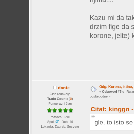
Kazu mi da tak
drzim fige da 
korone, jelte)
Odg: Korona, istine, 
dante
«
Odgovori #5 u:
Rujan
Član redakcije
poslijepodne »
Trade Count:
(
0
)
Punopravni član
Citat: kinggo 
Postova: 2201
gle, to isto se
Spol:
Dob: 46
Lokacija: Zagreb, Sesvete