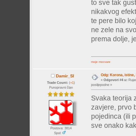
to sve tak gu
nikakvog efekt
te pere bilo ko
ne zele na svoj
prema dolje, j
moje mocvare
Odg: Korona, istine, 
Damir_Sl
«
Odgovori #4 u:
Rujan
Trade Count:
(
+1
)
poslijepodne »
Punopravni član
Svaka teorija 
zavjere, prvo 
pojedinca (ili 
sve onako kako
Postova: 3814
Spol: