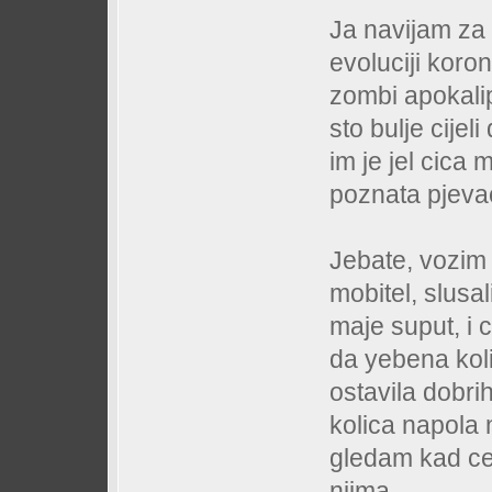
Ja navijam za 
evoluciji koro
zombi apokali
sto bulje cijel
im je jel cica 
poznata pjevac
Jebate, vozim 
mobitel, slusal
maje suput, i 
da yebena kol
ostavila dobri
kolica napola n
gledam kad ce 
njima....