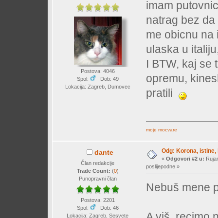
imam putovnicu
natrag bez da 
me obicnu na i
ulaska u italij
I BTW, kaj se t
Postova: 4046
opremu, kinesk
Spol:
Dob: 49
Lokacija: Zagreb, Dumovec
pratili
moje mocvare
Odg: Korona, istine, 
dante
«
Odgovori #2 u:
Rujan
Član redakcije
poslijepodne »
Trade Count:
(
0
)
Punopravni član
Nebuš mene pr
Postova: 2201
Spol:
Dob: 46
A viš, recimo 
Lokacija: Zagreb, Sesvete