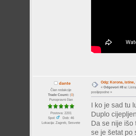
Odg: Korona, istine, 
dante
«
Odgovori #8 u:
Listo
Član redakcije
poslijepodne »
Trade Count:
(
0
)
Punopravni član
I ko je sad tu 
Duplo cijeplj
Postova: 2201
Spol:
Dob: 46
Da se nije išo
Lokacija: Zagreb, Sesvete
se je šetat p