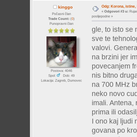
Odg: Korona, istine, 
kinggo
«
Odgovori #3 u:
Rujan
Počasni član
poslijepodne »
Trade Count:
(
0
)
Punopravni član
gle, to isto se 
sve te tehnolog
valovi. Genera
na brzini jer 
povecanjem fre
Postova: 4046
nis bitno drug
Spol:
Dob: 49
Lokacija: Zagreb, Dumovec
na 700 MHz br
neko novo cud
imali. Antena, 
prima ili odasi
I ono kaj ljudi 
govana po kro