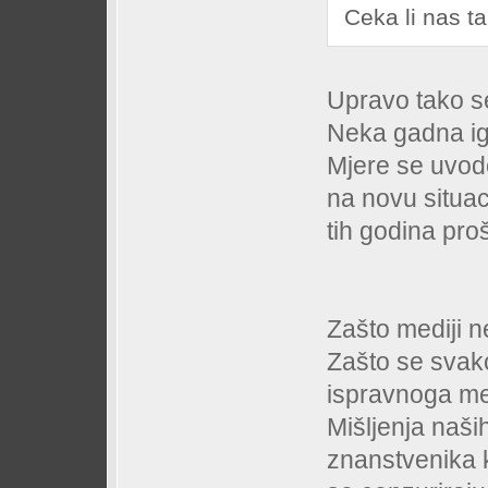
Ceka li nas ta
Upravo tako se
Neka gadna igra
Mjere se uvode
na novu situaci
tih godina proš
Zašto mediji n
Zašto se svak
ispravnoga me
Mišljenja naših
znanstvenika 