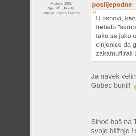
poslijepodne
Postova: 2201
Spol:
Dob: 46
Lokacija: Zagreb, Sesvete
U osnovi, kao
trebalo "samo
tako se jako 
cinjenice da 
zakamuflirali 
Ja navek velim
Gubec bunil!
Sinoć baš na 
svoje bližnje i 