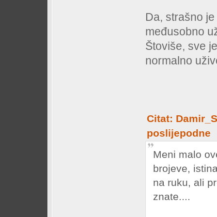
Da, strašno je
međusobno uži
Štoviše, sve j
normalno uživo
Citat: Damir_S
poslijepodne
Meni malo ov
brojeve, istina
na ruku, ali p
znate....