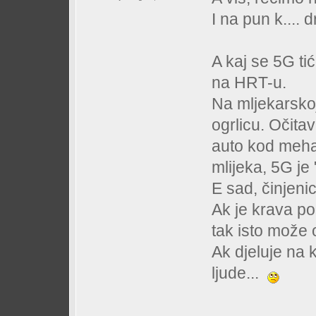
I na pun k....
A kaj se 5G t
na HRT-u.
Na mljekarsko
ogrlicu. Očitav
auto kod meha
mlijeka, 5G j
E sad, činjeni
Ak je krava po
tak isto može 
Ak djeluje na 
ljude...