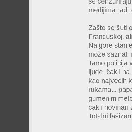
se cenzuriraju 
medijima radi 
Zašto se šuti 
Francuskoj, ali
Najgore stanje 
može saznati i
Tamo policija
ljude, čak i n
kao najvećih k
rukama... papa
gumenim metci
čak i novinari 
Totalni fašiza