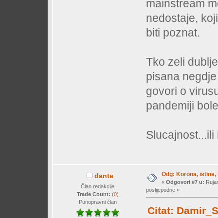
mainstream me
nedostaje, koj
biti poznat.
Tko zeli dublj
pisana negdje 
govori o virus
pandemiji bole
Slucajnost...il
Odg: Korona, istine, 
dante
«
Odgovori #7 u:
Rujan
Član redakcije
poslijepodne »
Trade Count:
(
0
)
Punopravni član
Citat: Damir_S