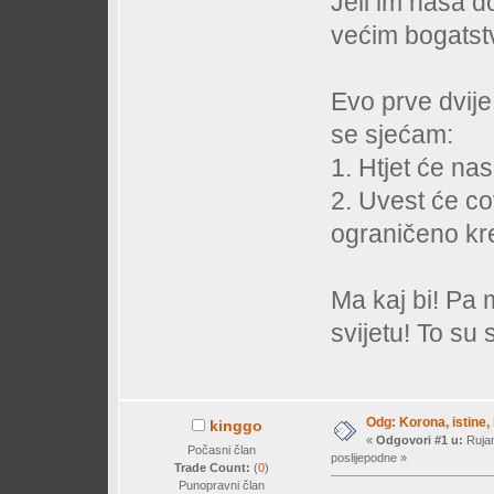
Jeli im naša d
većim bogatst
Evo prve dvije 
se sjećam:
1. Htjet će nas
2. Uvest će co
ograničeno kre
Ma kaj bi! Pa 
svijetu! To su
Odg: Korona, istine, 
kinggo
«
Odgovori #1 u:
Rujan
Počasni član
poslijepodne »
Trade Count:
(
0
)
Punopravni član