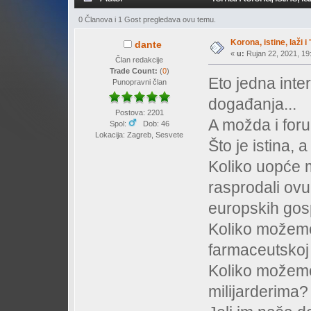
0 Članova i 1 Gost pregledava ovu temu.
Korona, istine, laži i
dante
«
u:
Rujan 22, 2021, 19:
Član redakcije
Trade Count:
(
0
)
Eto jedna int
Punopravni član
događanja...
Postova: 2201
A možda i foru
Spol:
Dob: 46
Lokacija: Zagreb, Sesvete
Što je istina, a
Koliko uopće m
rasprodali ovu
europskih go
Koliko možemo
farmaceutskoj 
Koliko možemo
milijarderima?