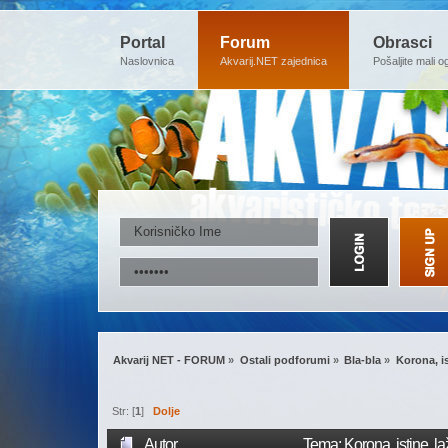
Portal
Forum
Obrasci
Naslovnica
Akvarij.NET zajednica
Pošaljite mali o
Akvarij NET - FORUM
»
Ostali podforumi
»
Bla-bla
»
Korona, is
Str: [
1
]
Dolje
Autor
Tema: Korona, istine, la