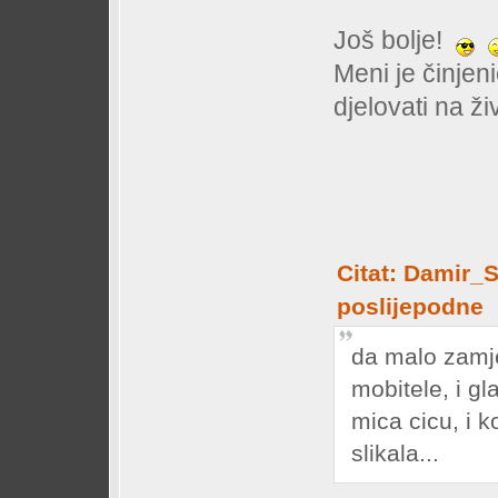
Još bolje!
Meni je činjen
djelovati na ži
Citat: Damir_S
poslijepodne
da malo zamje
mobitele, i gl
mica cicu, i 
slikala...