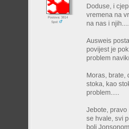
Doduse, i cjepl
vremena na vrij
Postova: 3814
na nas i njih....
Spol:
Ausweis posta
povijest je po
problem navikn
Moras, brate, 
stoka, kao sto
problem.....
Jebote, pravo 
se hvale, svi 
boli Jonsonom