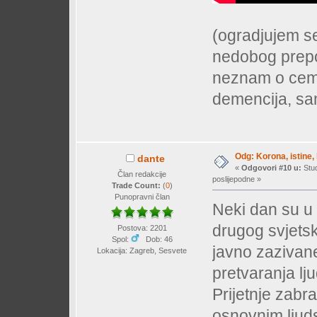
(ogradjujem s
nedobog prepo
neznam o cemu 
demencija, samo
Odg: Korona, istine, 
dante
«
Odgovori #10 u:
Stud
Član redakcije
poslijepodne »
Trade Count:
(
0
)
Punopravni član
Neki dan su u
drugog svjets
Postova: 2201
Spol:
Dob: 46
javno zazivane
Lokacija: Zagreb, Sesvete
pretvaranja lj
Prijetnje zab
osnovnim ljud