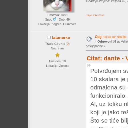
«
Zadnja izmjena: Veljača 10, 
Postova: 4046
moje mocvare
Spol:
Dob: 49
Lokacija: Zagreb, Dumovec
Odg: to be or not be
tatanerko
«
Odgovori #8 u:
Velja
Trade Count:
(
0
)
poslijepodne »
Novi član
Citat: dante -
Postova: 10
Lokacija: Zenica
Potvrđujem sv
10 skalara je
odmalena su o
funkcioniralo.
Al, uz toliku 
koji je jako t
Što se tiće bi