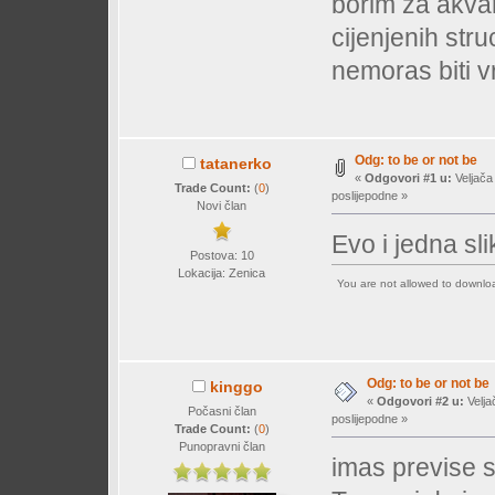
borim za akvar
cijenjenih stru
nemoras biti v
Odg: to be or not be
tatanerko
«
Odgovori #1 u:
Veljača
Trade Count:
(
0
)
poslijepodne »
Novi član
Evo i jedna sli
Postova: 10
Lokacija: Zenica
You are not allowed to downl
Odg: to be or not be
kinggo
«
Odgovori #2 u:
Velja
Počasni član
poslijepodne »
Trade Count:
(
0
)
Punopravni član
imas previse s