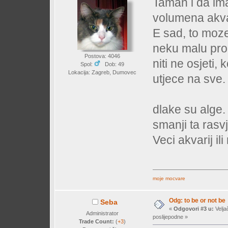
Taman i da ima
volumena akva
E sad, to moze 
neku malu prom
Postova: 4046
niti ne osjeti,
Spol:
Dob: 49
Lokacija: Zagreb, Dumovec
utjece na sve.
dlake su alge
smanji ta rasv
Veci akvarij i
moje mocvare
Odg: to be or not be
Seba
«
Odgovori #3 u:
Velja
Administrator
poslijepodne »
Trade Count:
(
+3
)