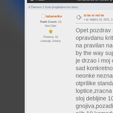
0 Članova i 1 Gost pregledava ovu temu.
to be or not be
tatanerko
«
u:
Veljača 10, 2021, 1
Trade Count:
(
0
)
Novi član
Opet pozdrav 
opravdanu krit
Postova: 10
Lokacija: Zenica
na pravilan nac
by the way sup
je drzao i moj 
sad konkretno,a
neonke nezna
otprilike stan
loptice,zracn
sloj debljine 
gnojiva,pozadi