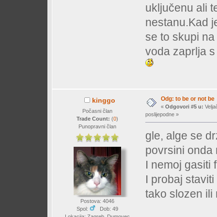
uključenu ali 
nestanu.Kad j
se to skupi n
voda zaprlja s
Odg: to be or not be
kinggo
«
Odgovori #5 u:
Velja
Počasni član
poslijepodne »
Trade Count:
(
0
)
Punopravni član
gle, alge se d
povrsini onda 
I nemoj gasiti 
I probaj staviti
tako slozen ili
Postova: 4046
Spol:
Dob: 49
Lokacija: Zagreb, Dumovec