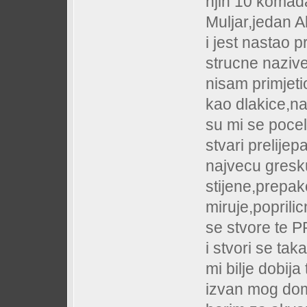
njih 10 komada 
Muljar,jedan Al
i jest nastao 
strucne nazive
nisam primjeti
kao dlakice,na
su mi se pocele
stvari prelije
najvecu gresk
stijene,prepak
miruje,poprili
se stvore te 
i stvori se tak
mi bilje dobija
izvan mog dom