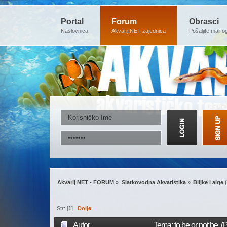
Portal
Forum
Obrasci
Naslovnica
Akvarij.NET zajednica
Pošaljite mali o
Akvarij NET - FORUM
»
Slatkovodna Akvaristika
»
Biljke i alge
(
Str: [
1
]
Dolje
Autor
Tema: to be or not be (