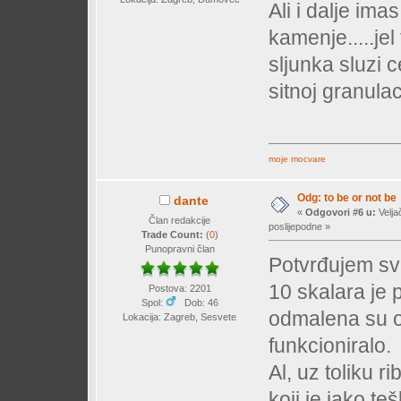
Ali i dalje ima
kamenje.....jel
sljunka sluzi
sitnoj granula
moje mocvare
Odg: to be or not be
dante
«
Odgovori #6 u:
Velja
Član redakcije
poslijepodne »
Trade Count:
(
0
)
Punopravni član
Potvrđujem sve
10 skalara je 
Postova: 2201
Spol:
Dob: 46
odmalena su oč
Lokacija: Zagreb, Sesvete
funkcioniralo.
Al, uz toliku r
koji je jako te