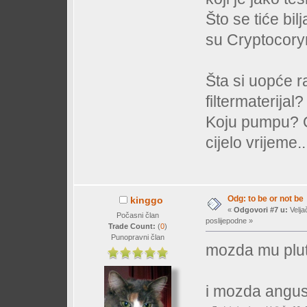
Što se tiće bil
su Cryptocoryn
Šta si uopće r
filtermaterija
Koju pumpu? Od
cijelo vrijeme..
Odg: to be or not be
kinggo
«
Odgovori #7 u:
Velja
Počasni član
poslijepodne »
Trade Count:
(
0
)
Punopravni član
mozda mu pluta
i mozda angus