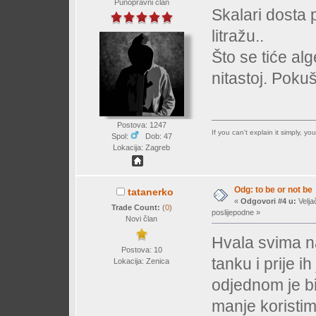
Punopravni član
Skalari dosta p
litražu..
Što se tiće alg
nitastoj. Pokuš
Postova: 1247
If you can't explain it simply, y
Spol:
Dob: 47
Lokacija: Zagreb
Odg: to be or not be
tatanerko
«
Odgovori #4 u:
Velja
Trade Count:
(
0
)
poslijepodne »
Novi član
Hvala svima na
Postova: 10
tanku i prije ih
Lokacija: Zenica
odjednom je b
manje koristi