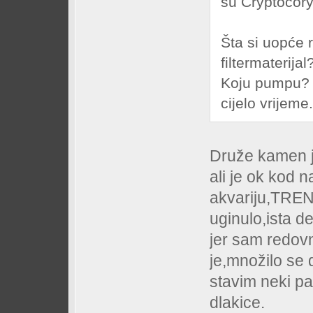
su Cryptocory
Šta si uopće 
filtermaterij
Koju pumpu? O
cijelo vrijeme.
Druže kamen j
ali je ok kod n
akvariju,TREN
uginulo,ista deb
jer sam redovn
je,množilo se
stavim neki pa
dlakice.