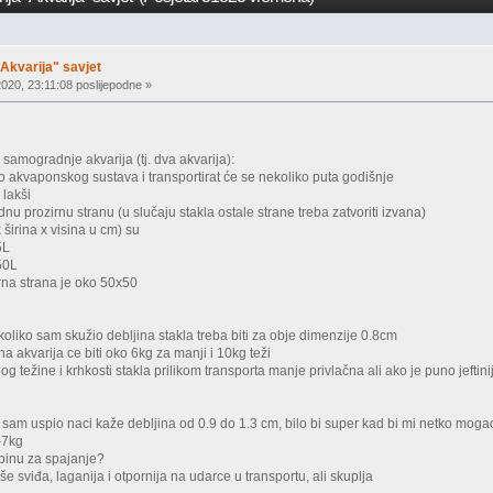
Akvarija" savjet
020, 23:11:08 poslijepodne »
 samogradnje akvarija (tj. dva akvarija):
dio akvaponskog sustava i transportirat će se nekoliko puta godišnje
 lakši
dnu prozirnu stranu (u slučaju stakla ostale strane treba zatvoriti izvana)
 širina x visina u cm) su
5L
50L
rna strana je oko 50x50
koliko sam skužio debljina stakla treba biti za obje dimenzije 0.8cm
a akvarija ce biti oko 6kg za manji i 10kg teži
g težine i krhkosti stakla prilikom transporta manje privlačna ali ako je puno jefti
ji sam uspio naci kaže debljina od 0.9 do 1.3 cm, bilo bi super kad bi mi netko moga
-7kg
topinu za spajanje?
e sviđa, laganija i otpornija na udarce u transportu, ali skuplja