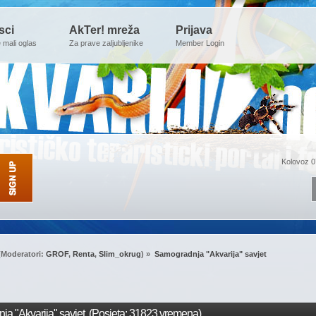
sci
AkTer! mreža
Prijava
e mali oglas
Za prave zaljubljenike
Member Login
Kolovoz 0
(Moderatori:
GROF
,
Renta
,
Slim_okrug
) »
Samogradnja "Akvarija" savjet
a "Akvarija" savjet (Posjeta: 31823 vremena)