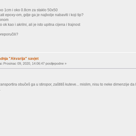
oko 1cm i oko 0.8cm za staklo 50x50
i epoxy-om, gdje ga je najbolje nabaviti i koji tip?
ikonom
 ok kao i akrilni, ali je isto upitna cijena i trajnost
preporučili?
nja "Akvarija" savjet
u:
Prosinac 09, 2020, 14:06:47 poslijepodne »
 transportira obučeš ga u stiropor, zaštitiš kuteve... mislim, nisu to neke dimenzije d
.