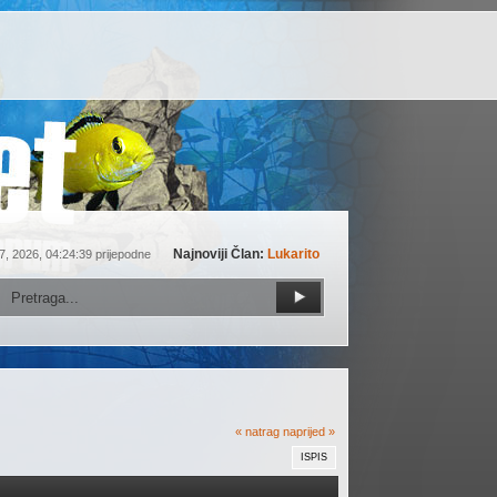
Najnoviji Član:
Lukarito
7, 2026, 04:24:39 prijepodne
« natrag
naprijed »
ISPIS