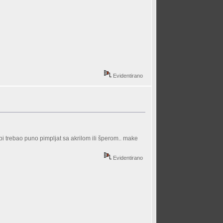
Evidentirano
a bi trebao puno pimpljat sa akrilom ili šperom.. make
Evidentirano