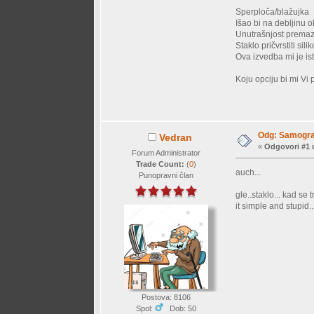
Sperploča/blažujka
Išao bi na debljinu 
Unutrašnjost premazat
Staklo pričvrstiti sil
Ova izvedba mi je isto
Koju opciju bi mi Vi 
Odg: Samograd
Vedran
«
Odgovori #1 
Forum Administrator
Trade Count:
(
0
)
auch...
Punopravni član
gle..staklo... kad se
it simple and stupid..
Postova: 8106
Spol:
Dob: 50