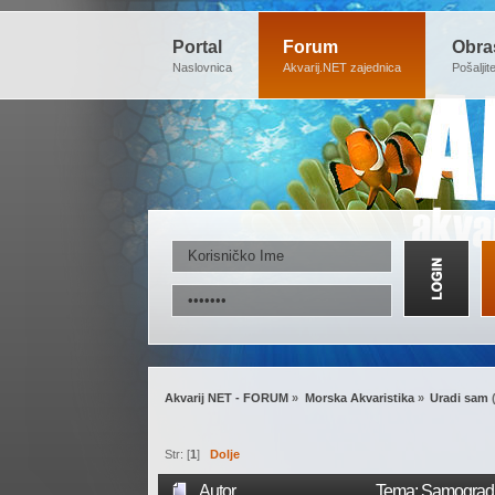
Portal
Forum
Obra
Naslovnica
Akvarij.NET zajednica
Pošaljit
Akvarij NET - FORUM
»
Morska Akvaristika
»
Uradi sam
Str: [
1
]
Dolje
Autor
Tema: Samogradnj