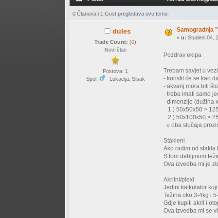
0 Članova i 1 Gost pregledava ovu temu.
Samogradnja "
dules
«
u:
Studeni 04, 2
Trade Count:
(
0
)
Novi član
Pozdrav ekipa
Trebam savjet u vezi
Postova: 1
- koristit će se kao 
Spol:
Lokacija: Sisak
- akvarij mora biti što
- treba imati samo je
- dimenzije (dužina x
1.) 50x50x50 > 12
2.) 50x100x50 > 2
u oba slučaja prozi
Stakleni
Ako radim od stakla 
S tom debljinom težin
Ova izvedba mi je zbo
Akrilni/plexi
Jedini kalkulator ko
Težina oko 3-4kg i 5
Gdje kupiti akril i o
Ova izvedba mi se viš