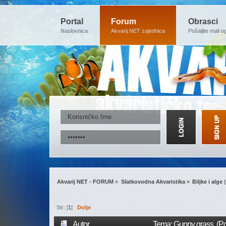
Portal
Forum
Obrasci
Naslovnica
Akvarij.NET zajednica
Pošaljite mali o
Akvarij NET - FORUM
»
Slatkovodna Akvaristika
»
Biljke i alge
(
Str: [
1
]
Dolje
Autor
Tema: Guppy grass (Po