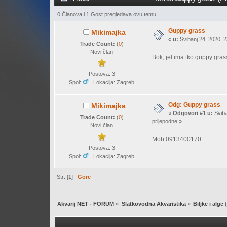
0 Članova i 1 Gost pregledava ovu temu.
Guppy grass
Mikimajka
«
u:
Svibanj 24, 2020, 2
Trade Count:
(
0
)
Novi član
Bok, jel ima tko guppy gra
Postova: 3
Spol:
Lokacija: Zagreb
Odg: Guppy grass
Mikimajka
«
Odgovori #1 u:
Sviba
Trade Count:
(
0
)
prijepodne »
Novi član
Mob 0913400170
Postova: 3
Spol:
Lokacija: Zagreb
Str: [
1
]
Gore
Akvarij NET - FORUM
»
Slatkovodna Akvaristika
»
Biljke i alge
(