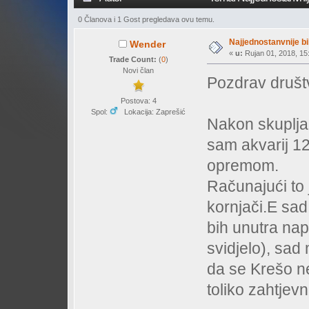
0 Članova i 1 Gost pregledava ovu temu.
Najjednostanvnije bi
Wender
«
u:
Rujan 01, 2018, 15:
Trade Count:
(
0
)
Novi član
Pozdrav društ
Postova: 4
Spol:
Lokacija: Zaprešić
Nakon skuplja
sam akvarij 1
opremom.
Računajući to 
kornjači.E sad
bih unutra nap
svidjelo), sad
da se Krešo ne
toliko zahtjevn