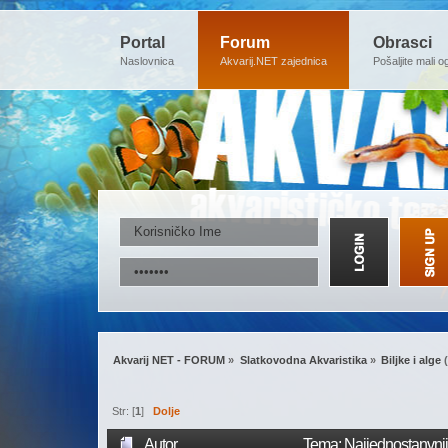
Portal
Forum
Obrasci
Naslovnica
Akvarij.NET zajednica
Pošaljite mali o
Akvarij NET - FORUM
»
Slatkovodna Akvaristika
»
Biljke i alge
(
Str: [
1
]
Dolje
Autor
Tema: Najjednostanvnij