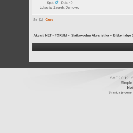
Spol:
Dob: 49
Lokacija: Zagreb, Dumovec
Str: [
1
]
Gore
Akvarij NET - FORUM
»
Slatkovodna Akvaristika
»
Biljke i alge
(
SMF 2.0.19
|
Simple
Noi
Stranica je gener