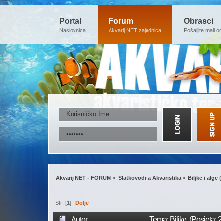
Portal
Forum
Obrasci
Naslovnica
Akvarij.NET zajednica
Pošaljite mali o
Akvarij NET - FORUM
»
Slatkovodna Akvaristika
»
Biljke i alge
(
Str: [
1
]
Dolje
Autor
Tema: Biljke (Posjeta: