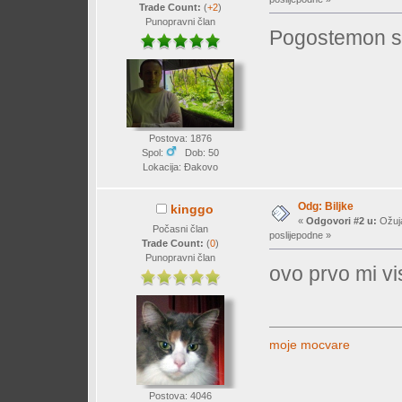
Trade Count:
(
+2
)
Punopravni član
Pogostemon st
Postova: 1876
Spol:
Dob: 50
Lokacija: Đakovo
Odg: Biljke
kinggo
«
Odgovori #2 u:
Ožuja
Počasni član
poslijepodne »
Trade Count:
(
0
)
Punopravni član
ovo prvo mi vi
moje mocvare
Postova: 4046