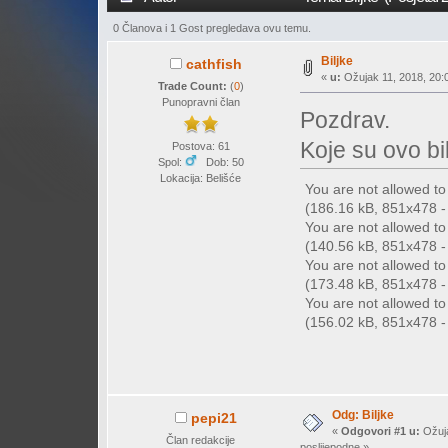
0 Članova i 1 Gost pregledava ovu temu.
Biljke
cathfish
«
u:
Ožujak 11, 2018, 20:0
Trade Count:
(
0
)
Punopravni član
Pozdrav.
Koje su ovo bi
Postova: 61
Spol:
Dob: 50
Lokacija: Belišće
You are not allowed t
(186.16 kB, 851x478 - 
You are not allowed t
(140.56 kB, 851x478 - 
You are not allowed t
(173.48 kB, 851x478 - 
You are not allowed t
(156.02 kB, 851x478 - 
Odg: Biljke
pepi21
«
Odgovori #1 u:
Ožuja
Član redakcije
poslijepodne »