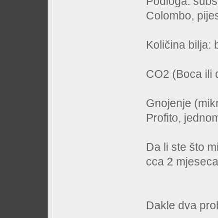
Podloga: subs
Colombo, pij
Količina bilja:
CO2 (Boca ili 
Gnojenje (mik
Profito, jedno
Da li ste što m
cca 2 mjeseca
Dakle dva pro