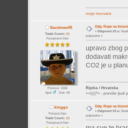
moje mocvare
Odg: Rupe na listovi
SandmanRI
«
Odgovori #2 u:
Stude
Trade Count:
(
0
)
prijepodne »
Punopravni član
upravo zbog p
dodavati makro
CO2 je u planu
Rijeka / Hrvatska
Postova: 1668
Spol:
Dob: 49
><((((º> - previše ljudi 
Odg: Rupe na listovi
kinggo
«
Odgovori #3 u:
Stude
Počasni član
prijepodne »
Trade Count:
(
0
)
Punopravni član
ma sve te hran