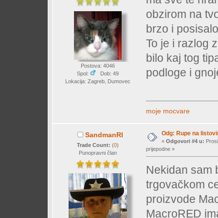
obzirom na tvoj
brzo i posisalo
To je i razlog
bilo kaj tog t
Postova: 4046
podloge i gno
Spol:
Dob: 49
Lokacija: Zagreb, Dumovec
moje mocvare
Odg: Rupe na listovi
SandmanRI
«
Odgovori #4 u:
Prosi
Trade Count:
(
0
)
prijepodne »
Punopravni član
Nekidan sam b
trgovačkom ce
proizvode Mac
MacroRED ima d