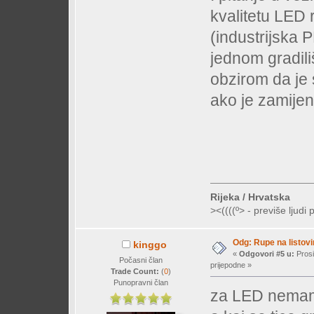
kvalitetu LED 
(industrijska
jednom gradili
obzirom da je 
ako je zamij
Rijeka / Hrvatska
><((((º> - previše ljudi 
Odg: Rupe na listovi
kinggo
«
Odgovori #5 u:
Prosi
Počasni član
prijepodne »
Trade Count:
(
0
)
Punopravni član
za LED nemam 