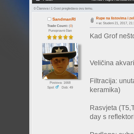
0 Članova i 1 Gost pregledava ovu temu.
Rupe na listovima i ze
SandmanRI
«
u:
Studeni 21, 2017, 21:
Trade Count:
(
0
)
Punopravni član
Kad Grof nešto
Veličina akvar
Filtracija: unu
Postova: 1668
Spol:
Dob: 49
keramika)
Rasvjeta (T5,
day s reflekt