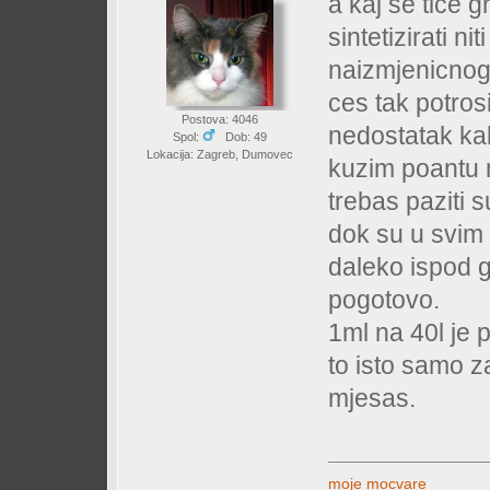
a kaj se tice g
sintetizirati ni
naizmjenicnog d
ces tak potrosi
Postova: 4046
nedostatak ka
Spol:
Dob: 49
Lokacija: Zagreb, Dumovec
kuzim poantu m
trebas paziti s
dok su u svim t
daleko ispod g
pogotovo.
1ml na 40l je 
to isto samo z
mjesas.
moje mocvare