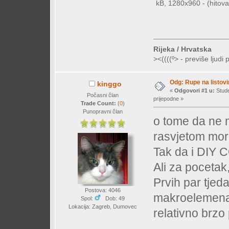
kB, 1280x960 - (hitova
Rijeka / Hrvatska
><((((º> - previše ljudi 
Odg: Rupe na listovi
kinggo
«
Odgovori #1 u:
Stude
Počasni član
prijepodne »
Trade Count:
(
0
)
Punopravni član
o tome da ne 
rasvjetom moras
Tak da i DIY 
Ali za pocetak, 
Prvih par tjed
Postova: 4046
makroelemenat
Spol:
Dob: 49
Lokacija: Zagreb, Dumovec
relativno brzo