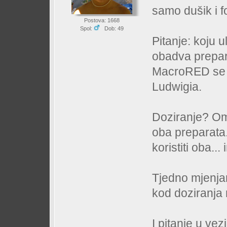
samo dušik i f
Postova: 1668
Spol:
Dob: 49
Pitanje: koju u
obadva prepar
MacroRED se iz
Ludwigia.
Doziranje? Om
oba preparata
koristiti oba..
Tjedno mjenjam
kod doziranja
I pitanje u vez