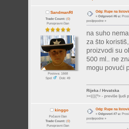
Odg: Rupe na listovi
SandmanRI
«
Odgovori #6 u:
Prosi
Trade Count:
(
0
)
poslijepodne »
Punopravni član
na suho nema 
za što koristiš
proizvodi su o
500 ml.. ne zn
mogu povući pa
Postova: 1668
Spol:
Dob: 49
Rijeka / Hrvatska
><((((º> - previše ljudi 
Odg: Rupe na listovi
kinggo
«
Odgovori #7 u:
Prosi
Počasni član
poslijepodne »
Trade Count:
(
0
)
Punopravni član