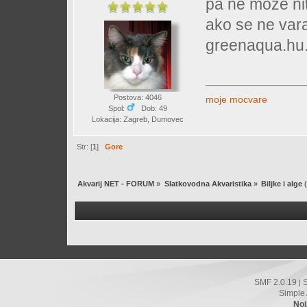
pa ne moze ni
ako se ne var
greenaqua.hu
Postova: 4046
moje mocvare
Spol:
Dob: 49
Lokacija: Zagreb, Dumovec
Str: [
1
]
Gore
Akvarij NET - FORUM
»
Slatkovodna Akvaristika
»
Biljke i alge
(
SMF 2.0.19
|
Simple
Noi