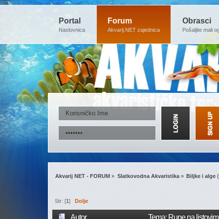
Portal
Forum
Obrasci
Naslovnica
Akvarij.NET zajednica
Pošaljite mali o
Akvarij NET - FORUM
»
Slatkovodna Akvaristika
»
Biljke i alge
(
Str: [
1
]
Dolje
Autor
Tema: Rupe na listovim