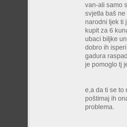
van-ali samo s
svjetla baš ne
narodni ljek 
kupit za 6 kuna
ubaci biljke u
dobro ih isperi
gadura raspad
je pomoglo tj j
e,a da ti se to 
poštimaj ih ona
problema.