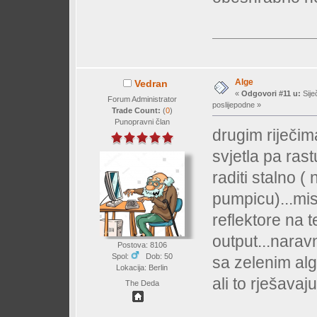
Alge
Vedran
«
Odgovori #11 u:
Sije
Forum Administrator
poslijepodne »
Trade Count:
(
0
)
Punopravni član
drugim riječi
svjetla pa ras
raditi stalno 
pumpicu)...misl
reflektore na 
output...naravn
Postova: 8106
Spol:
Dob: 50
sa zelenim al
Lokacija: Berlin
ali to rješavaj
The Deda