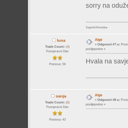
sorry na oduže
Zagreb/Hrvatska
Alge
luna
«
Odgovori #7 u:
Prosi
Trade Count:
(
0
)
poslijepodne »
Punopravni član
Hvala na savj
Postova: 56
Alge
sanja
«
Odgovori #8 u:
Prosi
Trade Count:
(
0
)
poslijepodne »
Punopravni član
Postova: 43