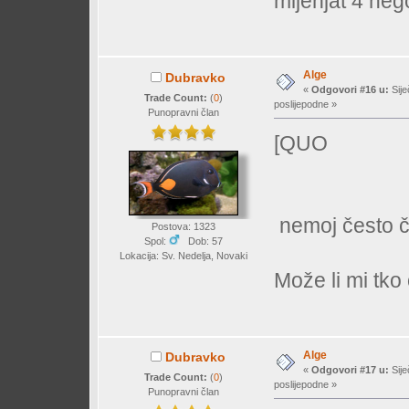
mijenjat 4 neg
Alge
Dubravko
«
Odgovori #16 u:
Sije
Trade Count:
(
0
)
poslijepodne »
Punopravni član
[QUO
nemoj često čis
Postova: 1323
Spol:
Dob: 57
Lokacija: Sv. Nedelja, Novaki
Može li mi tko
Alge
Dubravko
«
Odgovori #17 u:
Sije
Trade Count:
(
0
)
poslijepodne »
Punopravni član