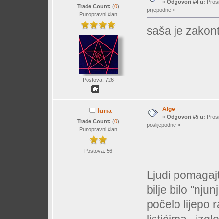
«
Odgovori #4 u:
Prosi
Trade Count:
(
0
)
prijepodne »
Punopravni član
saša je zakon
Postova: 726
Alge
luna
«
Odgovori #5 u:
Prosi
Trade Count:
(
0
)
poslijepodne »
Punopravni član
Postova: 56
Ljudi pomagajt
bilje bilo ''nju
počelo lijepo 