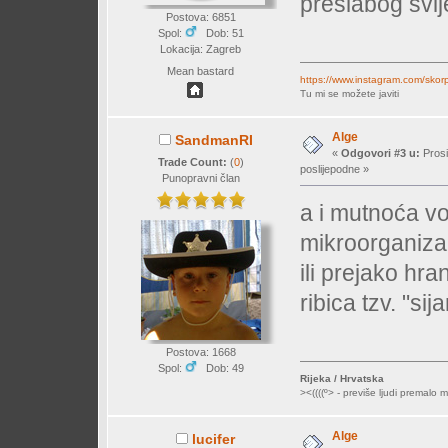
preslabog svij
Postova: 6851
Spol:
Dob: 51
Lokacija: Zagreb
Mean bastard
https://www.instagram.com/skor
Tu mi se možete javiti
Alge
SandmanRI
«
Odgovori #3 u:
Prosi
Trade Count:
(
0
)
poslijepodne »
Punopravni član
a i mutnoća vo
mikroorganizam
ili prejako hran
ribica tzv. "si
Postova: 1668
Spol:
Dob: 49
Rijeka / Hrvatska
><((((º> - previše ljudi premalo mi
Alge
lucifer