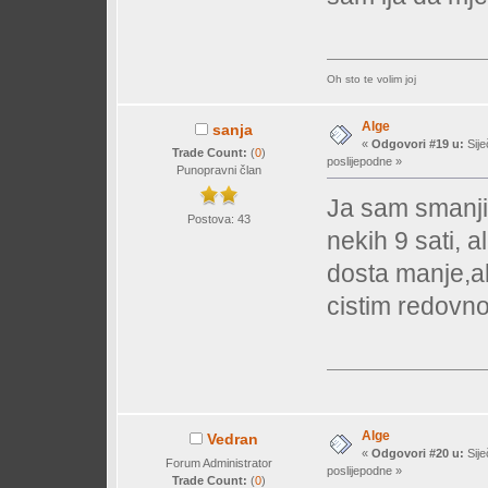
Oh sto te volim joj
Alge
sanja
«
Odgovori #19 u:
Sije
Trade Count:
(
0
)
poslijepodne »
Punopravni član
Ja sam smanji
Postova: 43
nekih 9 sati, a
dosta manje,al
cistim redovno
Alge
Vedran
«
Odgovori #20 u:
Sije
Forum Administrator
poslijepodne »
Trade Count:
(
0
)