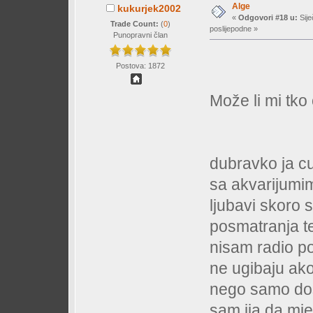
Alge
kukurjek2002
«
Odgovori #18 u:
Sije
Trade Count:
(
0
)
poslijepodne »
Punopravni član
Postova: 1872
Može li mi tko
dubravko ja c
sa akvarijumi
ljubavi skoro 
posmatranja t
nisam radio po
ne ugibaju ak
nego samo dosi
sam ija da mj