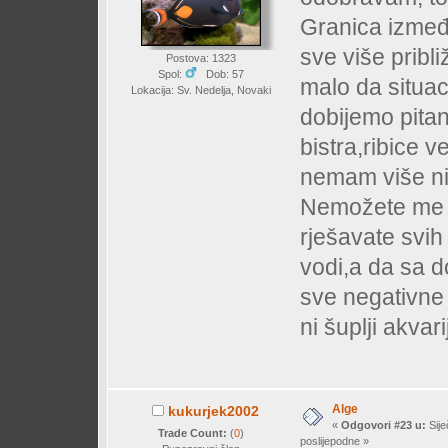
Granica izmeđ
sve više pribl
Postova: 1323
Spol:
Dob: 57
malo da situac
Lokacija: Sv. Nedelja, Novaki
dobijemo pitan
bistra,ribice v
nemam više nit
Nemožete me u
rješavate svih
vodi,a da sa d
sve negativne 
ni šuplji akvarij
Alge
kukurjek2002
«
Odgovori #23 u:
Sije
Trade Count:
(
0
)
poslijepodne »