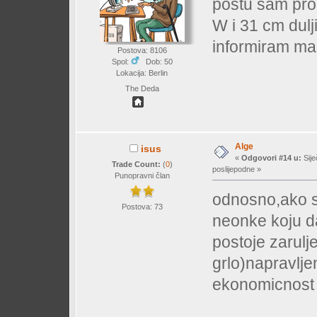
postu sam pro
W i 31 cm dulj
informiram ma
Postova: 8106
Spol:
Dob: 50
Lokacija: Berlin
The Deda
Alge
isus
«
Odgovori #14 u:
Sije
Trade Count:
(
0
)
poslijepodne »
Punopravni član
odnosno,ako se
Postova: 73
neonke koju da
postoje zarulj
grlo)napravlje
ekonomicnost i