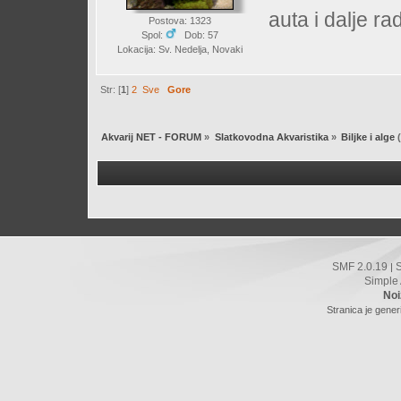
auta i dalje rad
Postova: 1323
Spol:
Dob: 57
Lokacija: Sv. Nedelja, Novaki
Str: [
1
]
2
Sve
Gore
Akvarij NET - FORUM
»
Slatkovodna Akvaristika
»
Biljke i alge
(
SMF 2.0.19
|
Simple
Noi
Stranica je gener