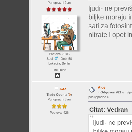
Punopravni član
ljudi- ne previ
biljke moraju 
sati za fotosin
nitrate i opet i
Postova: 8106
Spol:
Dob: 50
Lokacija: Berlin
The Deda
Alge
sax
«
Odgovori #21 u:
Sije
Trade Count:
(
0
)
poslijepodne »
Punopravni član
Citat: Vedran
Postova: 426
ljudi- ne prev
biljke moraju 