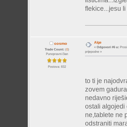
listićima...izg
flekice...jesu l
Alge
cosmo
«
Odgovori #6 u:
Prosi
Trade Count:
(
0
)
prijepodne »
Punopravni član
Postova: 832
to ti je najodv
zovem gadura i
nedavno riješio
ostali algojedi
ne,tablete ne
odstraniti mar