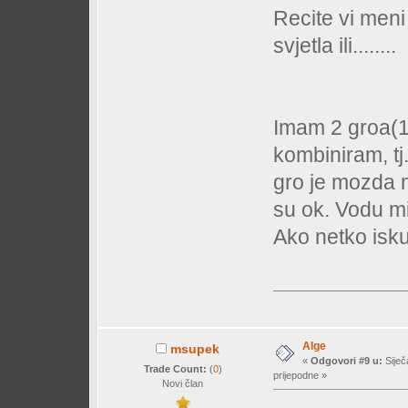
Recite vi meni 
svjetla ili........
Imam 2 groa(1
kombiniram, tj.
gro je mozda m
su ok. Vodu mi
Ako netko isku
Alge
msupek
«
Odgovori #9 u:
Siječ
Trade Count:
(
0
)
prijepodne »
Novi član