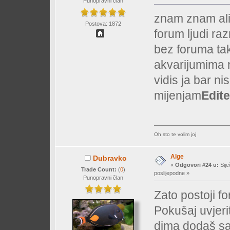
Punopravni član
znam znam ali 
Postova: 1872
forum ljudi ra
bez foruma tako
akvarijumima 
vidis ja bar ni
mijenjam
Edit
Oh sto te volim joj
Alge
Dubravko
«
Odgovori #24 u:
Sije
Trade Count:
(
0
)
poslijepodne »
Punopravni član
Zato postoji fo
Pokušaj uvjeri
dima dodaš sa