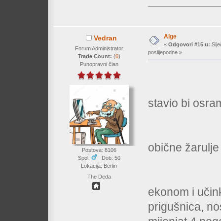
Alge
Vedran
«
Odgovori #15 u:
Sije
Forum Administrator
poslijepodne »
Trade Count:
(
0
)
Punopravni član
stavio bi osram
obične žarulje 
Postova: 8106
Spol:
Dob: 50
Lokacija: Berlin
The Deda
ekonom i učink
prigušnica, n