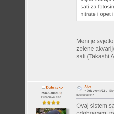
sati za fotosi
nitrate i opet 
Meni je svjetlo
zelene akvarij
sati (Takashi 
Alge
Dubravko
«
Odgovori #22 u:
Sije
Trade Count:
(
0
)
poslijepodne »
Punopravni član
Ovaj sistem s
odobravam, to