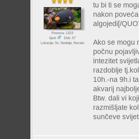
tu bi ti se mo
nakon povećanj
algojedi[/QUO
Postova: 1323
Spol:
Dob: 57
Ako se mogu na
Lokacija: Sv. Nedelja, Novaki
počnu pojavlji
intezitet svij
razdoblje tj.ko
10h.-na 9h.i ta
akvarij najbolj
Btw. dali vi k
razmišljate ko
sunčeve svijet