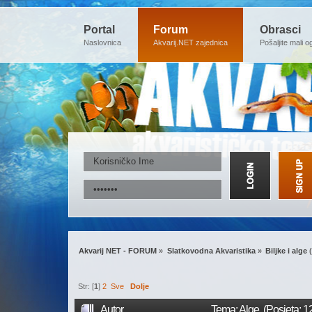
Portal
Forum
Obrasci
Naslovnica
Akvarij.NET zajednica
Pošaljite mali o
Akvarij NET - FORUM
»
Slatkovodna Akvaristika
»
Biljke i alge
(
Str: [
1
]
2
Sve
Dolje
Autor
Tema: Alge (Posjeta: 