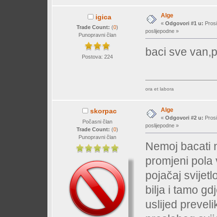
Alge
igica
«
Odgovori #1 u:
Prosi
Trade Count:
(
0
)
poslijepodne »
Punopravni član
baci sve van,p
Postova: 224
ora et labora
Alge
skorpac
«
Odgovori #2 u:
Prosi
Počasni član
poslijepodne »
Trade Count:
(
0
)
Punopravni član
Nemoj bacati n
promjeni pola 
pojačaj svijetl
bilja i tamo gd
uslijed prevelik