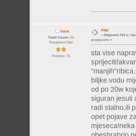
Alge
isus
«
Odgovori #10 u:
Sije
Trade Count:
(
0
)
poslijepodne »
Punopravni član
sta vise napra
Postova: 73
sprijeciti!akva
"manjih"ribica,
biljke.vodu mi
od po 20w koj
siguran jesuli 
radi stalno,il
opet pojave za
mjeseca!neka m
obeshrabrio n