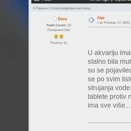
0 Članova i 1 Gost pregledava ovu temu.
Alge
Dara
«
u:
Prosinac 17, 2003, 
Trade Count:
(
0
)
Punopravni član
Postova: 61
U akvariju imam
stalno bila mu
su se pojavile
se po svim lis
strujanja vode.
tablete protiv 
ima sve više..