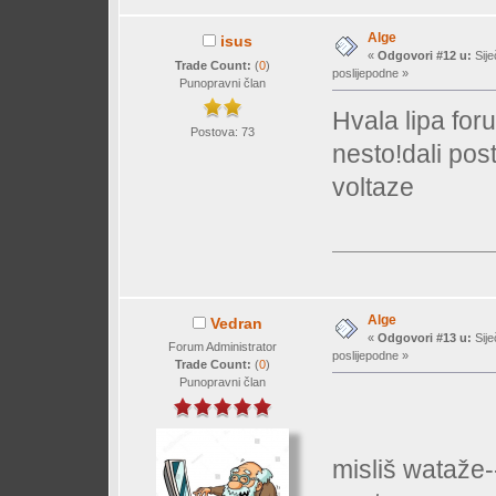
Alge
isus
«
Odgovori #12 u:
Sije
Trade Count:
(
0
)
poslijepodne »
Punopravni član
Hvala lipa for
Postova: 73
nesto!dali pos
voltaze
Alge
Vedran
«
Odgovori #13 u:
Sije
Forum Administrator
poslijepodne »
Trade Count:
(
0
)
Punopravni član
misliš wataže-