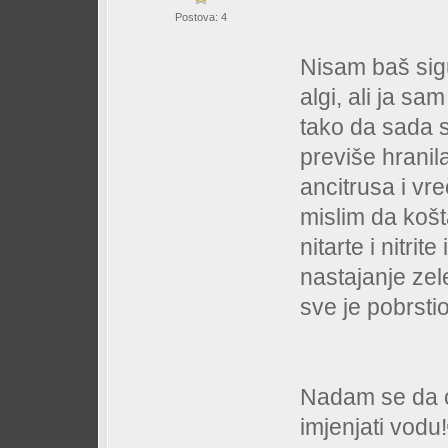
Postova: 4
Nisam baš sigu
algi, ali ja sa
tako da sada s
previše hranil
ancitrusa i v
mislim da koš
nitarte i nitri
nastajanje zele
sve je pobrstio
Nadam se da će
imjenjati vodu!