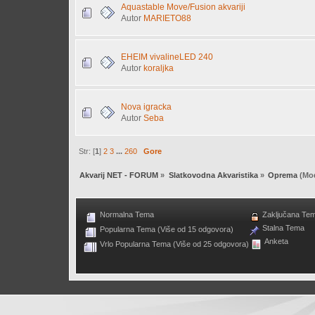
Aquastable Move/Fusion akvariji
Autor
MARIETO88
EHEIM vivalineLED 240
Autor
koraljka
Nova igracka
Autor
Seba
Str: [
1
]
2
3
...
260
Gore
Akvarij NET - FORUM
»
Slatkovodna Akvaristika
»
Oprema
(Mod
Normalna Tema
Zaključana Te
Stalna Tema
Popularna Tema (Više od 15 odgovora)
Anketa
Vrlo Popularna Tema (Više od 25 odgovora)