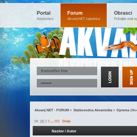
Portal
Forum
Obrasci
Naslovnica
Akvarij.NET zajednica
Pošaljite mali o
Akvarij NET - FORUM
»
Slatkovodna Akvaristika
»
Oprema
(Mod
Str: [
1
]
2
3
...
260
Dolje
Naslov
/
Autor