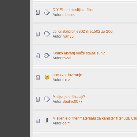
DIY FIlter i mediji za filter
Autor
mbistric
Jbl cristalprofi e902 ili e1502 za 200l
Autor
Ivan35
Koliko akvarij može stajati suh?
Autor
rovkil
boca za doziranje
Autor
c.e.z
Misljenje o filtraciji?
Autor
Spahic0077
Misljenje o filter materijalu za kanister filter JBL Cr
Autor
golff