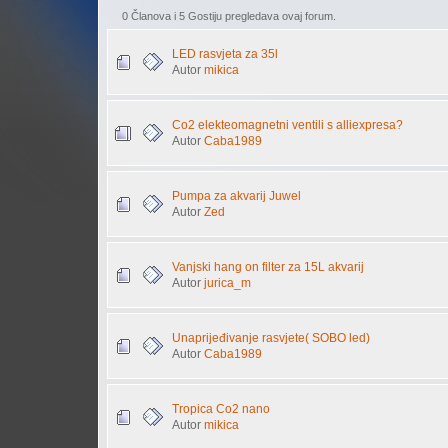
0 Članova i 5 Gostiju pregledava ovaj forum.
LED rasvjeta za 35l
Autor
mikica
Co2 elekteomagnetni ventili s alliexpresa?
Autor
Caba1989
Pumpa za akvarij Juwel
Autor
Zed
Vanjski hang on filter za 15L akvarij
Autor
jurica_m
Unaprijeđivanje rasvjete( SOBO led)
Autor
Caba1989
Tropica Co2 nano
Autor
mikica