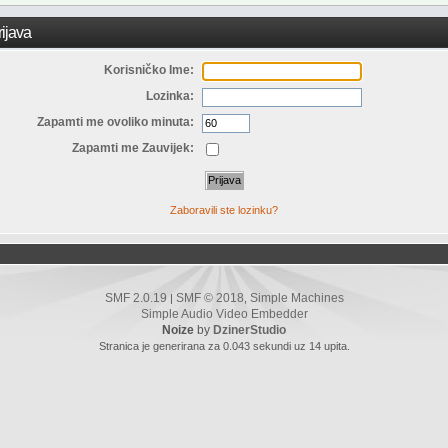
ijava
Korisničko Ime:
Lozinka:
Zapamti me ovoliko minuta:
Zapamti me Zauvijek:
Zaboravili ste lozinku?
SMF 2.0.19
SMF © 2018
Simple Machines
|
,
Simple Audio Video Embedder
Noize
by
DzinerStudio
Stranica je generirana za 0.043 sekundi uz 14 upita.