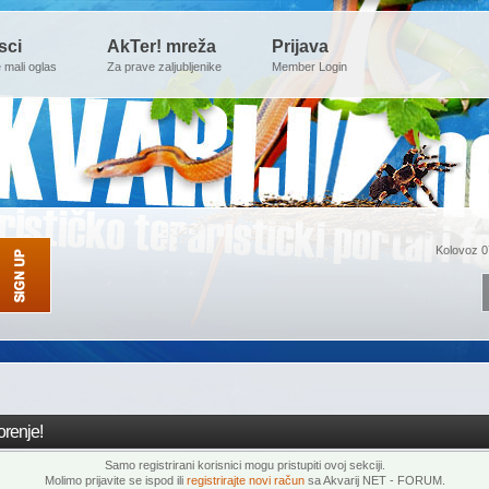
sci
AkTer! mreža
Prijava
e mali oglas
Za prave zaljubljenike
Member Login
Kolovoz 0
renje!
Samo registrirani korisnici mogu pristupiti ovoj sekciji.
Molimo prijavite se ispod ili
registrirajte novi račun
sa Akvarij NET - FORUM.