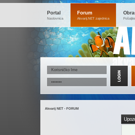
Portal
Forum
Obra
Naslovnica
Akvarij.NET zajednica
Pošaljit
Akvarij NET - FORUM
Upozo