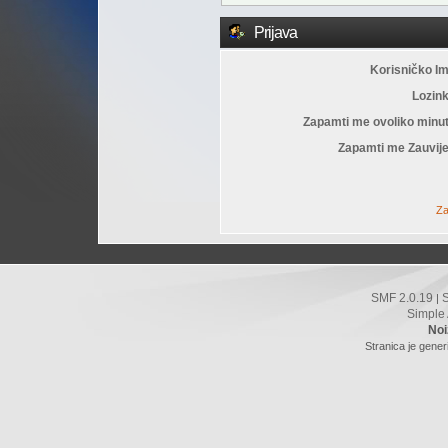
Prijava
Korisničko I
Lozin
Zapamti me ovoliko minu
Zapamti me Zauvije
Za
SMF 2.0.19
|
Simple
Noi
Stranica je gener