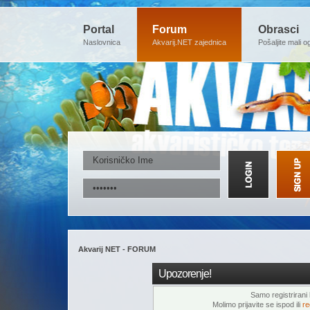
Portal
Forum
Obrasci
Naslovnica
Akvarij.NET zajednica
Pošaljite mali o
Akvarij NET - FORUM
Upozorenje!
Samo registrirani k
Molimo prijavite se ispod ili
re