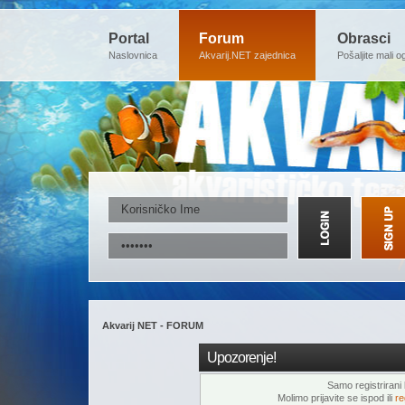
Portal
Forum
Obrasci
Naslovnica
Akvarij.NET zajednica
Pošaljite mali o
Akvarij NET - FORUM
Upozorenje!
Samo registrirani k
Molimo prijavite se ispod ili
re