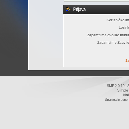
Prijava
Korisničko I
Lozin
Zapamti me ovoliko minu
Zapamti me Zauvije
Za
SMF 2.0.19
|
Simple
Noi
Stranica je gener