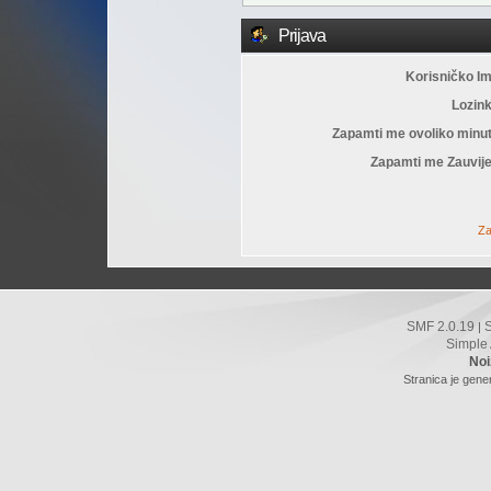
Prijava
Korisničko I
Lozin
Zapamti me ovoliko minu
Zapamti me Zauvije
Za
SMF 2.0.19
|
Simple
Noi
Stranica je gene