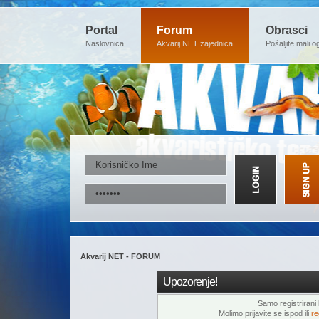
Portal
Forum
Obrasci
Naslovnica
Akvarij.NET zajednica
Pošaljite mali o
Akvarij NET - FORUM
Upozorenje!
Samo registrirani k
Molimo prijavite se ispod ili
re