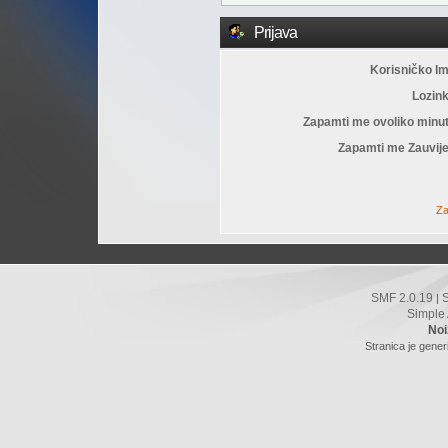
Prijava
Korisničko I
Lozin
Zapamti me ovoliko minu
Zapamti me Zauvije
Za
SMF 2.0.19
|
Simple
Noi
Stranica je gener