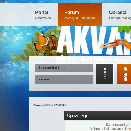
Portal
Forum
Obrasci
Naslovnica
Akvarij.NET zajednica
Pošaljite mali o
Akvarij NET - FORUM
Upozorenje!
Samo registrirani k
Molimo prijavite se ispod ili
re