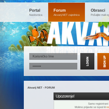
Portal
Forum
Obrasci
Naslovnica
Akvarij.NET zajednica
Pošaljite mali o
Akvarij NET - FORUM
Upozorenje!
Samo registrirani k
Molimo prijavite se ispod ili
re