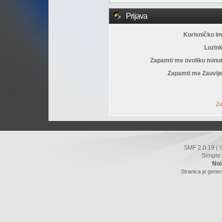
Prijava
Korisničko I
Lozin
Zapamti me ovoliko minu
Zapamti me Zauvije
Za
SMF 2.0.19
|
Simple
Noi
Stranica je gener