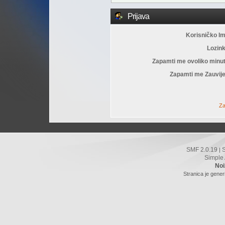
Prijava
Korisničko I
Lozin
Zapamti me ovoliko minu
Zapamti me Zauvije
Za
SMF 2.0.19
|
Simple
Noi
Stranica je gener