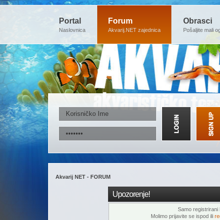
Portal
Forum
Obrasci
Naslovnica
Akvarij.NET zajednica
Pošaljite mali o
Akvarij NET - FORUM
Upozorenje!
Samo registrirani k
Molimo prijavite se ispod ili
re