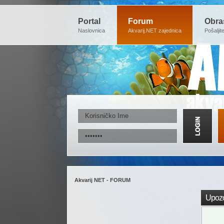
Portal
Forum
Obra
Naslovnica
Akvarij.NET zajednica
Pošaljit
Akvarij NET - FORUM
Upozo