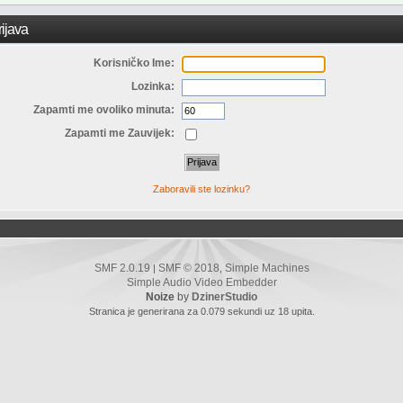
ijava
Korisničko Ime:
Lozinka:
Zapamti me ovoliko minuta:
Zapamti me Zauvijek:
Zaboravili ste lozinku?
SMF 2.0.19
SMF © 2018
Simple Machines
|
,
Simple Audio Video Embedder
Noize
by
DzinerStudio
Stranica je generirana za 0.079 sekundi uz 18 upita.