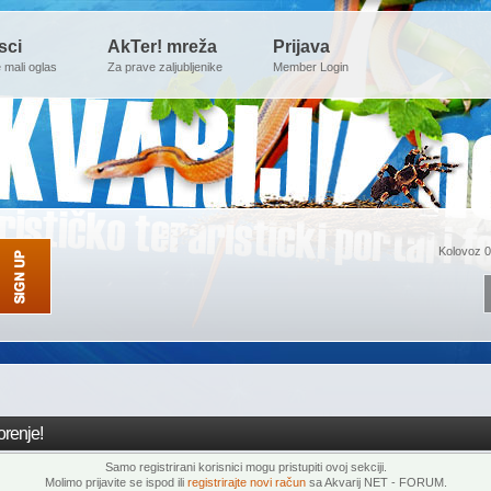
sci
AkTer! mreža
Prijava
e mali oglas
Za prave zaljubljenike
Member Login
Kolovoz 0
renje!
Samo registrirani korisnici mogu pristupiti ovoj sekciji.
Molimo prijavite se ispod ili
registrirajte novi račun
sa Akvarij NET - FORUM.