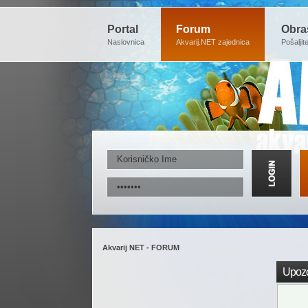
Portal
Forum
Obra
Naslovnica
Akvarij.NET zajednica
Pošaljit
Akvarij NET - FORUM
Upozo