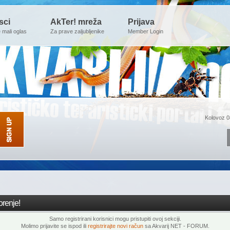
sci
AkTer! mreža
Prijava
e mali oglas
Za prave zaljubljenike
Member Login
Kolovoz 0
renje!
Samo registrirani korisnici mogu pristupiti ovoj sekciji.
Molimo prijavite se ispod ili
registrirajte novi račun
sa Akvarij NET - FORUM.