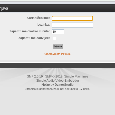
ijava
Korisničko Ime:
Lozinka:
Zapamti me ovoliko minuta:
Zapamti me Zauvijek:
Zaboravili ste lozinku?
SMF 2.0.19
SMF © 2018
Simple Machines
|
,
Simple Audio Video Embedder
Noize
by
DzinerStudio
Stranica je generirana za 0.104 sekundi uz 17 upita.