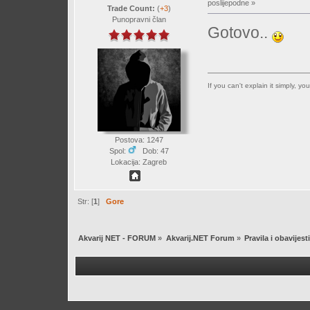
poslijepodne »
Trade Count:
(
+3
)
Punopravni član
Gotovo..
If you can't explain it simply, y
Postova: 1247
Spol:
Dob: 47
Lokacija: Zagreb
Str: [
1
]
Gore
Akvarij NET - FORUM
»
Akvarij.NET Forum
»
Pravila i obavijesti