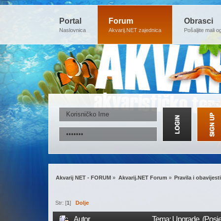
Portal
Forum
Obrasci
Naslovnica
Akvarij.NET zajednica
Pošaljite mali o
Akvarij NET - FORUM
»
Akvarij.NET Forum
»
Pravila i obavijesti
Str: [
1
]
Dolje
Autor
Tema: Upgrade (Posje