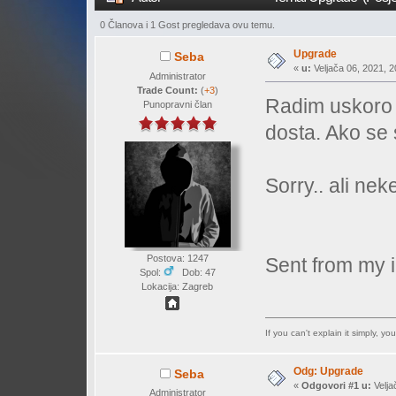
0 Članova i 1 Gost pregledava ovu temu.
Upgrade
Seba
«
u:
Veljača 06, 2021, 2
Administrator
Trade Count:
(
+3
)
Radim uskoro 
Punopravni član
dosta. Ako se 
Sorry.. ali nek
Postova: 1247
Sent from my 
Spol:
Dob: 47
Lokacija: Zagreb
If you can't explain it simply, y
Odg: Upgrade
Seba
«
Odgovori #1 u:
Velja
Administrator