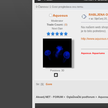
0 Članova i 1 Gost pregledava ovu temu.
RABLJENA 
Aquosus
«
u:
Siječanj 20,
Moderator
Trade Count:
(
0
)
Na našem web shop-u
Novi član
je to bilo potrebno).
http://www.aquosus
Aquosus Aquariums
Postova: 30
Str: [
1
]
Gore
Akvarij NET - FORUM
»
Oglašivački podforum
»
Aquosu