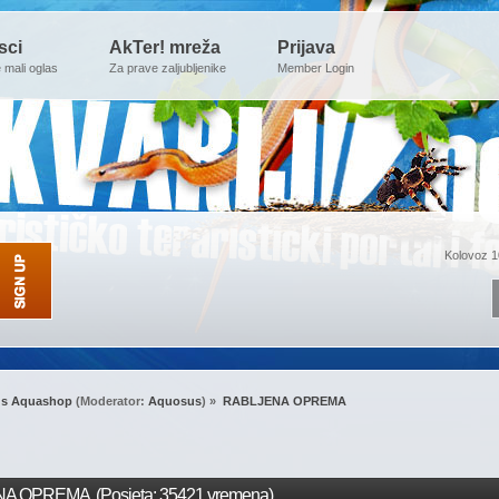
sci
AkTer! mreža
Prijava
e mali oglas
Za prave zaljubljenike
Member Login
Kolovoz 1
s Aquashop
(Moderator:
Aquosus
) »
RABLJENA OPREMA
A OPREMA (Posjeta: 35421 vremena)