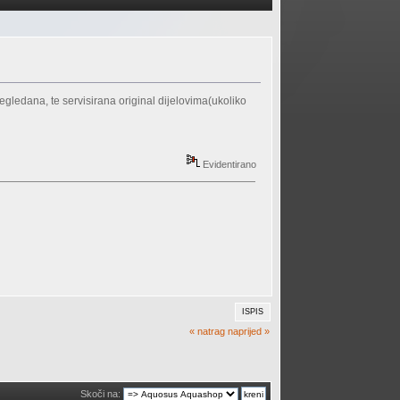
ledana, te servisirana original dijelovima(ukoliko
Evidentirano
ISPIS
« natrag
naprijed »
Skoči na: