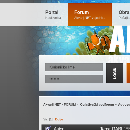
Portal
Forum
Obra
Naslovnica
Akvarij.NET zajednica
Pošaljit
Akvarij NET - FORUM
»
Oglašivački podforum
»
Aquosu
Str: [
1
]
Dolje
Autor
Tema: RABLJEN