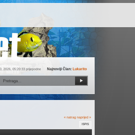
Najnoviji Član:
Lukarito
0, 2026, 05:20:33 prijepodne
« natrag
naprijed »
ISPIS