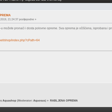
OPREMA
 2019, 21:24:37 poslijepodne »
 možete pronaći i dosta polovne opreme. Sva oprema je očišćena, isprobana i preg
.net/shop/index.php?cPath=64
s Aquashop
(Moderator:
Aquosus
) »
RABLJENA OPREMA