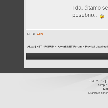
I da, čitamo s
posebno..
Str: [
1
]
Gore
Akvarij NET - FORUM
»
Akvarij.NET Forum
»
Pravila i obavijesti
SMF 2.0.19
|
Simple
Noi
Stranica je gener