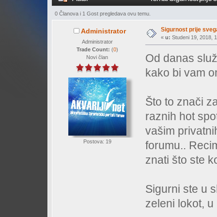
0 Članova i 1 Gost pregledava ovu temu.
Sigurnost prije svega
Administrator
«
u:
Studeni 19, 2018, 1
Administrator
Trade Count:
(
0
)
Od danas služb
Novi član
kako bi vam om
Što to znači z
raznih hot spo
vašim privatni
Postova: 19
forumu.. Reci
znati što ste 
Sigurni ste u 
zeleni lokot, 