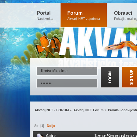
Portal
Forum
Obrasci
Naslovnica
Akvarij.NET zajednica
Pošaljite mali o
Akvarij NET - FORUM
»
Akvarij.NET Forum
»
Pravila i obavijesti
Str: [
1
]
Dolje
Autor
Tema: Sigurnost prije 