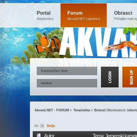
Portal
Forum
Obrasci
Naslovnica
Akvarij.NET zajednica
Pošaljite mali o
Akvarij NET - FORUM
»
Teraristika
»
Bolesti
(Moderatori:
ivbor
Str: [
1
]
Dolje
Autor
Tema: Jemenski kamele