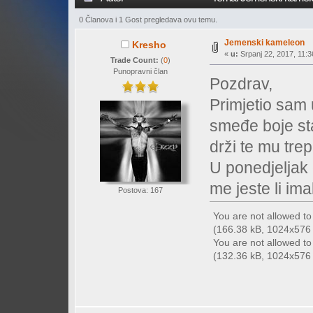
0 Članova i 1 Gost pregledava ovu temu.
Jemenski kameleon
Kresho
«
u:
Srpanj 22, 2017, 11:3
Trade Count:
(
0
)
Punopravni član
Pozdrav,
Primjetio sam
smeđe boje st
drži te mu trepe
U ponedjeljak 
me jeste li ima
Postova: 167
You are not allowed t
(166.38 kB, 1024x576 -
You are not allowed t
(132.36 kB, 1024x576 -