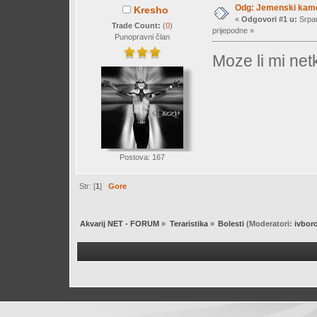
Odg: Jemenski kam
Kresho
«
Odgovori #1 u:
Srpan
Trade Count:
(
0
)
prijepodne »
Punopravni član
Moze li mi net
Postova: 167
Str: [
1
]
Gore
Akvarij NET - FORUM
»
Teraristika
»
Bolesti
(Moderatori:
ivbor