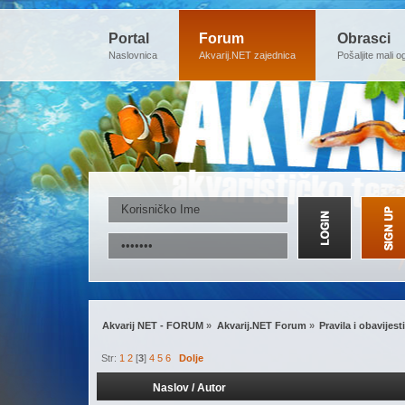
Portal
Forum
Obrasci
Naslovnica
Akvarij.NET zajednica
Pošaljite mali o
Akvarij NET - FORUM
»
Akvarij.NET Forum
»
Pravila i obavijesti
Str:
1
2
[
3
]
4
5
6
Dolje
Naslov
/
Autor