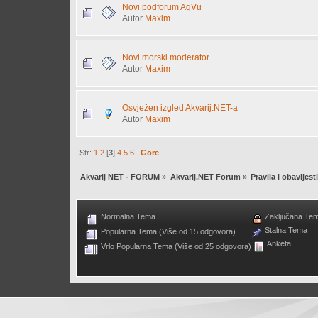
Novi podforum AqVu
Autor
Maxim
Novi morski moderator
Autor
Maxim
Osvježen izgled Akvarij.NET-a
Autor
Maxim
Str:
1
2
[
3
]
4
5
6
Gore
Akvarij NET - FORUM
»
Akvarij.NET Forum
»
Pravila i obavijesti
Normalna Tema
Zaključana Te
Stalna Tema
Popularna Tema (Više od 15 odgovora)
Anketa
Vrlo Popularna Tema (Više od 25 odgovora)