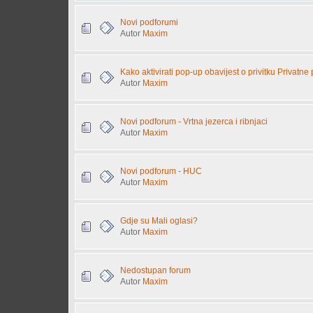
Novi podforumi
Autor
Maxim
Kako aktivirati pop-up obavijest o privitku Privatne
Autor
Maxim
Novi podforum - Vrtna jezerca i ribnjaci
Autor
Maxim
Novi podforum - HUC
Autor
Maxim
Gdje su Mali oglasi?
Autor
Maxim
Nedostupan forum
Autor
Maxim