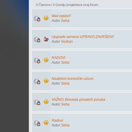
0 Članova i 3 Gostiju pregledava ovaj forum.
Mali oglasi!!
Autor
Seba
Upgrade servera-UPRAVO ZAVRŠEN!!
Autor
Vedran
RADOVI
Autor
Seba
Neaktivni korisnički računi
Autor
Seba
VAŽNO: Brisanje privatnih poruka
Autor
Seba
Radovi
Autor
Seba