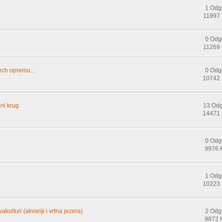
1 Odg
11997 
0 Odg
11269 
ech opremu...
0 Odg
10742 
ni krug
13 Od
14471 
0 Odg
9976 
1 Odg
10223 
kulturi (akvariji i vrtna jezera)
2 Odg
9872 