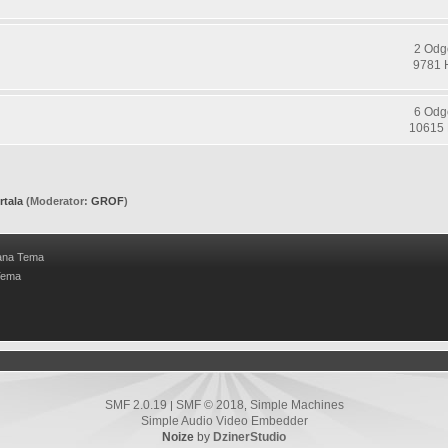
2 Odg
9781 
6 Odg
10615 
rtala
(Moderator:
GROF
)
ana Tema
Tema
SMF 2.0.19
SMF © 2018
Simple Machines
|
,
Simple Audio Video Embedder
Noize
by
DzinerStudio