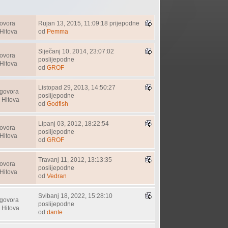
ovora
Rujan 13, 2015, 11:09:18 prijepodne
Hitova
od
Pemma
Siječanj 10, 2014, 23:07:02
ovora
poslijepodne
Hitova
od
GROF
Listopad 29, 2013, 14:50:27
govora
poslijepodne
 Hitova
od
Godfish
Lipanj 03, 2012, 18:22:54
ovora
poslijepodne
Hitova
od
GROF
Travanj 11, 2012, 13:13:35
ovora
poslijepodne
Hitova
od
Vedran
Svibanj 18, 2022, 15:28:10
govora
poslijepodne
 Hitova
od
dante