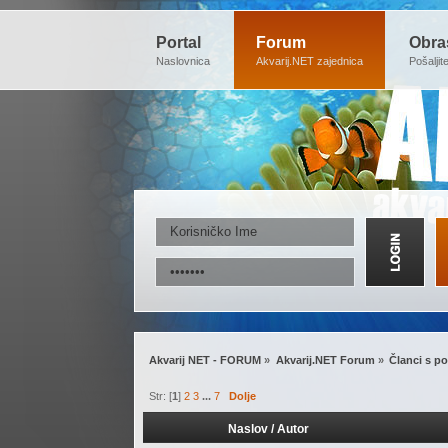
Portal
Forum
Obra
Naslovnica
Akvarij.NET zajednica
Pošaljit
Akvarij NET - FORUM
»
Akvarij.NET Forum
»
Članci s po
Str: [
1
]
2
3
...
7
Dolje
Naslov
/
Autor