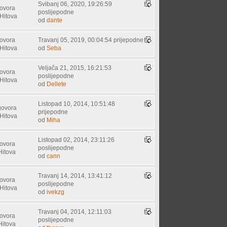
Svibanj 06, 2020, 19:26:59
ovora
poslijepodne
Hitova
od
dante
ovora
Travanj 05, 2019, 00:04:54 prijepodne
Hitova
od
Seba
Veljača 21, 2015, 16:21:53
ovora
poslijepodne
Hitova
od
Dellete
Listopad 10, 2014, 10:51:48
govora
prijepodne
Hitova
od
Miha
Listopad 02, 2014, 23:11:26
ovora
poslijepodne
Hitova
od
cann
Travanj 14, 2014, 13:41:12
ovora
poslijepodne
Hitova
od
ivekzg
Travanj 04, 2014, 12:11:03
ovora
poslijepodne
Hitova