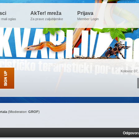
sci
AkTer! mreža
Prijava
e mali oglas
Za prave zaljubljenike
Member Login
Kolovoz 07,
rtala
(Moderator:
GROF
)
Odgovor