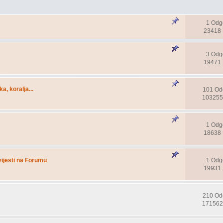
1 Odg
23418 
3 Odg
19471 
ka, koralja...
101 Od
103255
1 Odg
18638 
vijesti na Forumu
1 Odg
19931 
210 Od
171562