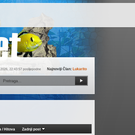
Najnoviji Član:
Lukarito
 2026, 22:43:57 poslijepodne
a
/
Hitova
Zadnji post