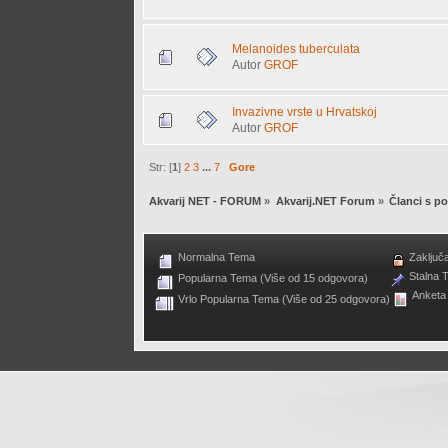
Melanoides tuberculata
Autor
GROF
Invazivne vrste u Hrvatskoj
Autor
GROF
Str: [
1
]
2
3
...
7
Gore
Akvarij NET - FORUM
»
Akvarij.NET Forum
»
Članci s po
Normalna Tema
Zaključ
Stalna 
Popularna Tema (Više od 15 odgovora)
Anketa
Vrlo Popularna Tema (Više od 25 odgovora)