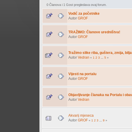
0 Članova i 1 Gost pregledava ovaj forum.
Vodić za početnike
Autor
GROF
TRAŽIMO: Članove uredništva!
Autor
GROF
Tražimo slike riba, guštera, zmija, bilja
Autor
Vedran
«
1
2
3
...
5
»
Vijesti na portalu
Autor
GROF
Objavljivanje članaka na Portalu i oba
Autor
Vedran
Akvarij mjeseca
Autor
GROF
«
1
2
3
...
9
»