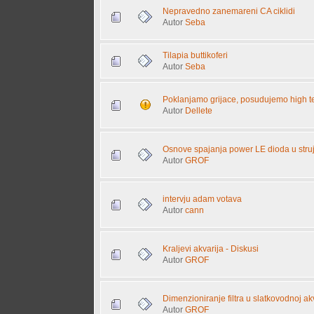
Nepravedno zanemareni CA ciklidi
Autor
Seba
Tilapia buttikoferi
Autor
Seba
Poklanjamo grijace, posudujemo high t
Autor
Dellete
Osnove spajanja power LE dioda u struj
Autor
GROF
intervju adam votava
Autor
cann
Kraljevi akvarija - Diskusi
Autor
GROF
Dimenzioniranje filtra u slatkovodnoj akva
Autor
GROF