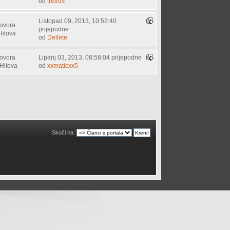
od
thorus
Listopad 09, 2013, 10:52:40
ovora
prijepodne
Hitova
od
Dellete
ovora
Lipanj 03, 2013, 08:58:04 prijepodne
Hitova
od
xxmaticxx5
Skoči na: